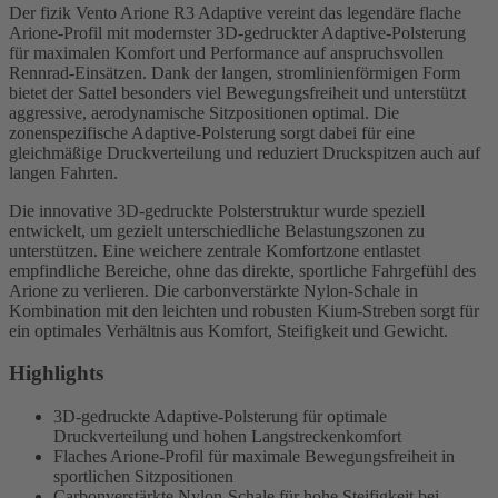
Der fizik Vento Arione R3 Adaptive vereint das legendäre flache
Arione-Profil mit modernster 3D-gedruckter Adaptive-Polsterung
für maximalen Komfort und Performance auf anspruchsvollen
Rennrad-Einsätzen. Dank der langen, stromlinienförmigen Form
bietet der Sattel besonders viel Bewegungsfreiheit und unterstützt
aggressive, aerodynamische Sitzpositionen optimal. Die
zonenspezifische Adaptive-Polsterung sorgt dabei für eine
gleichmäßige Druckverteilung und reduziert Druckspitzen auch auf
langen Fahrten.
Die innovative 3D-gedruckte Polsterstruktur wurde speziell
entwickelt, um gezielt unterschiedliche Belastungszonen zu
unterstützen. Eine weichere zentrale Komfortzone entlastet
empfindliche Bereiche, ohne das direkte, sportliche Fahrgefühl des
Arione zu verlieren. Die carbonverstärkte Nylon-Schale in
Kombination mit den leichten und robusten Kium-Streben sorgt für
ein optimales Verhältnis aus Komfort, Steifigkeit und Gewicht.
Highlights
3D-gedruckte Adaptive-Polsterung für optimale
Druckverteilung und hohen Langstreckenkomfort
Flaches Arione-Profil für maximale Bewegungsfreiheit in
sportlichen Sitzpositionen
Carbonverstärkte Nylon-Schale für hohe Steifigkeit bei