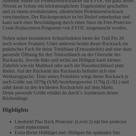
führende Marke für Protektorenrucksäcke hat EVOC ein ganz neues
Niveau an Schutz mit höchstmöglichem Tragekomfort geschaffen
und zu einem revolutionären, ultraleichten Protektorenrucksack
verschmolzen. Der Rückenprotekor ist bei Bedarf entnehmbar und
kann nach einer Beschädigung durch einen Sturz im Free-Protector-
Crash-Replacement-Programm von EVOC ausgetauscht werden.
Neben seiner besonderen Schutzfunktion bietet der Trail Pro 26
noch weitere Features: Unter anderem besitzt dieser Rucksack ein
praktisches Fach für deine Trinkblase (Extrazubehör) und eine dazu
passende Öffnung für den Trinkschlauch an der Oberseite des
Rucksacks. Jeweils links und rechts am Hüftgurt kann kleines
Zubehör wie ein Multitool oder auch der Haustürschlüssel platz
finden. Auf der Rückseite des Rucksacks befindet sich eine
Werkzeugtasche. Trotz seines Protektors wiegt dieser Rucksack je
nach Größe nur 1070g (S/M) beziehungsweise 1170g (L/XL) und
zählt damit zu den leichtesten Rucksäcken auf dem Markt.
Deine passende Größe erhältst du durch´s Ausmessen deiner
Rückenlänge.
Highlights
Liteshield Plus Back Protector: (Level 2) mit free protector
crash replacement
Extra Breite Hüftlügel und -Hüftgurt für optimalen Sitz