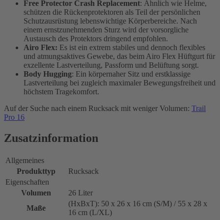
Free Protector Crash Replacement
: Ähnlich wie Helme,
schützen die Rückenprotektoren als Teil der persönlichen
Schutzausrüstung lebenswichtige Körperbereiche. Nach
einem ernstzunehmenden Sturz wird der vorsorgliche
Austausch des Protektors dringend empfohlen.
Airo Flex:
Es ist ein extrem stabiles und dennoch flexibles
und atmungsaktives Gewebe, das beim Airo Flex Hüftgurt für
exzellente Lastverteilung, Passform und Belüftung sorgt.
Body Hugging
: Ein körpernaher Sitz und erstklassige
Lastverteilung bei zugleich maximaler Bewegungsfreiheit und
höchstem Tragekomfort.
Auf der Suche nach einem Rucksack mit weniger Volumen:
Trail
Pro 16
Zusatzinformation
Allgemeines
Produkttyp
Rucksack
Eigenschaften
Volumen
26 Liter
(HxBxT): 50 x 26 x 16 cm (S/M) / 55 x 28 x
Maße
16 cm (L/XL)