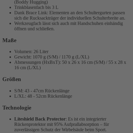
(Boddy Hugging)
Trinkblasenfach bis 3 L
Dank Brace Link: Elementen an den Schultergurten passen
sich die Rucksackträger der individuellen Schulterbreite an.
Werkzeugfach lässt sich auch mit Handschuhen einhändig
öffnen und schließen.
Maße
Volumen: 26 Liter
Gewicht: 1070 g (S/M) / 1170 g (L/XL)
Abmessungen (HxBxT): 50 x 26 x 16 cm (S/M) / 55 x 28 x
16 cm (L/XL)
Größen
S/M: 43 - 47cm Rückenlänge
L/XL: 48 - 52cm Rückenlänge
Technologie
Liteshield Back Protector
: Es ist ein integrierter
Rückenprotektor mit 95% Aufprallabsorption – für
zuverlässigen Schutz der Wirbelsäule beim Sport.