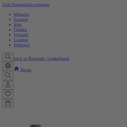
Zum Hauptinhalt springen
Magazin
Support
Jobs
Filialen
Versand
Leasing
Widerruf
Zurück zu Rennrad / Lenkerband
Home