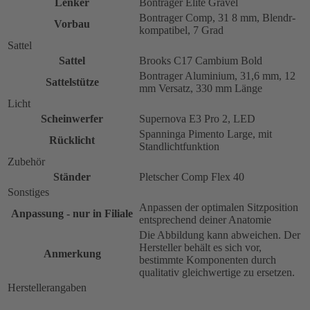
Lenker
Bontrager Elite Gravel
Bontrager Comp, 31 8 mm, Blendr-
Vorbau
kompatibel, 7 Grad
Sattel
Sattel
Brooks C17 Cambium Bold
Bontrager Aluminium, 31,6 mm, 12
Sattelstütze
mm Versatz, 330 mm Länge
Licht
Scheinwerfer
Supernova E3 Pro 2, LED
Spanninga Pimento Large, mit
Rücklicht
Standlichtfunktion
Zubehör
Ständer
Pletscher Comp Flex 40
Sonstiges
Anpassen der optimalen Sitzposition
Anpassung - nur in Filiale
entsprechend deiner Anatomie
Die Abbildung kann abweichen. Der
Hersteller behält es sich vor,
Anmerkung
bestimmte Komponenten durch
qualitativ gleichwertige zu ersetzen.
Herstellerangaben