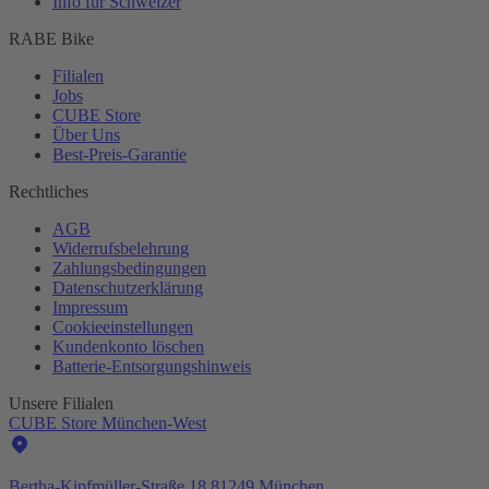
Info für Schweizer
RABE Bike
Filialen
Jobs
CUBE Store
Über Uns
Best-
Preis-Garantie
Rechtliches
AGB
Widerrufsbelehrung
Zahlungsbedingungen
Datenschutzerklärung
Impressum
Cookieeinstellungen
Kundenkonto löschen
Batterie-
Entsorgungshinweis
Unsere Filialen
CUBE Store München-West
Bertha-Kipfmüller-Straße 18 81249 München