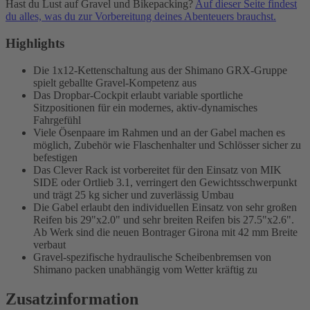
Hast du Lust auf Gravel und Bikepacking?
Auf dieser Seite findest
du alles, was du zur Vorbereitung deines Abenteuers brauchst.
Highlights
Die 1x12-Kettenschaltung aus der Shimano GRX-Gruppe
spielt geballte Gravel-Kompetenz aus
Das Dropbar-Cockpit erlaubt variable sportliche
Sitzpositionen für ein modernes, aktiv-dynamisches
Fahrgefühl
Viele Ösenpaare im Rahmen und an der Gabel machen es
möglich, Zubehör wie Flaschenhalter und Schlösser sicher zu
befestigen
Das Clever Rack ist vorbereitet für den Einsatz von MIK
SIDE oder Ortlieb 3.1, verringert den Gewichtsschwerpunkt
und trägt 25 kg sicher und zuverlässig Umbau
Die Gabel erlaubt den individuellen Einsatz von sehr großen
Reifen bis 29"x2.0" und sehr breiten Reifen bis 27.5"x2.6".
Ab Werk sind die neuen Bontrager Girona mit 42 mm Breite
verbaut
Gravel-spezifische hydraulische Scheibenbremsen von
Shimano packen unabhängig vom Wetter kräftig zu
Zusatzinformation