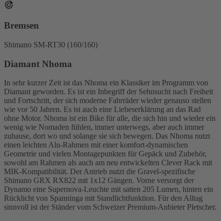
Bremsen
Shimano SM-RT30 (160/160)
Diamant Nhoma
In sehr kurzer Zeit ist das Nhoma ein Klassiker im Programm von
Diamant geworden. Es ist ein Inbegriff der Sehnsucht nach Freiheit
und Fortschritt, der sich moderne Fahrräder wieder genauso stellen
wie vor 50 Jahren. Es ist auch eine Liebeserklärung an das Rad
ohne Motor. Nhoma ist ein Bike für alle, die sich hin und wieder ein
wenig wie Nomaden fühlen, immer unterwegs, aber auch immer
zuhause, dort wo und solange sie sich bewegen. Das Nhoma nutzt
einen leichten Alu-Rahmen mit einer komfort-dynamischen
Geometrie und vielen Montagepunkten für Gepäck und Zubehör,
sowohl am Rahmen als auch am neu entwickelten Clever Rack mit
MIK-Kompatibilität. Der Antrieb nutzt die Gravel-spezifische
Shimano GRX RX822 mit 1x12 Gängen. Vorne versorgt der
Dynamo eine Supernova-Leuchte mit satten 205 Lumen, hinten ein
Rücklicht von Spanninga mit Standlichtfunktion. Für den Alltag
sinnvoll ist der Ständer vom Schweizer Premium-Anbieter Pletscher.