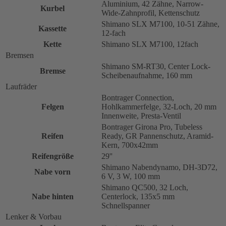
Aluminium, 42 Zähne, Narrow-
Kurbel
Wide-Zahnprofil, Kettenschutz
Shimano SLX M7100, 10-51 Zähne,
Kassette
12-fach
Kette
Shimano SLX M7100, 12fach
Bremsen
Shimano SM-RT30, Center Lock-
Bremse
Scheibenaufnahme, 160 mm
Laufräder
Bontrager Connection,
Felgen
Hohlkammerfelge, 32-Loch, 20 mm
Innenweite, Presta-Ventil
Bontrager Girona Pro, Tubeless
Reifen
Ready, GR Pannenschutz, Aramid-
Kern, 700x42mm
Reifengröße
29''
Shimano Nabendynamo, DH-3D72,
Nabe vorn
6 V, 3 W, 100 mm
Shimano QC500, 32 Loch,
Nabe hinten
Centerlock, 135x5 mm
Schnellspanner
Lenker & Vorbau