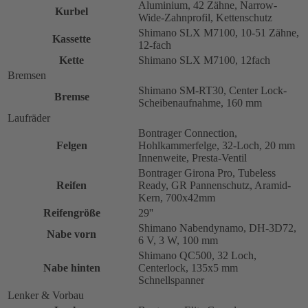
Aluminium, 42 Zähne, Narrow-
Kurbel
Wide-Zahnprofil, Kettenschutz
Shimano SLX M7100, 10-51 Zähne,
Kassette
12-fach
Kette
Shimano SLX M7100, 12fach
Bremsen
Shimano SM-RT30, Center Lock-
Bremse
Scheibenaufnahme, 160 mm
Laufräder
Bontrager Connection,
Felgen
Hohlkammerfelge, 32-Loch, 20 mm
Innenweite, Presta-Ventil
Bontrager Girona Pro, Tubeless
Reifen
Ready, GR Pannenschutz, Aramid-
Kern, 700x42mm
Reifengröße
29''
Shimano Nabendynamo, DH-3D72,
Nabe vorn
6 V, 3 W, 100 mm
Shimano QC500, 32 Loch,
Nabe hinten
Centerlock, 135x5 mm
Schnellspanner
Lenker & Vorbau