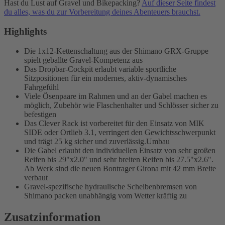
Hast du Lust auf Gravel und Bikepacking?
Auf dieser Seite findest
du alles, was du zur Vorbereitung deines Abenteuers brauchst.
Highlights
Die 1x12-Kettenschaltung aus der Shimano GRX-Gruppe
spielt geballte Gravel-Kompetenz aus
Das Dropbar-Cockpit erlaubt variable sportliche
Sitzpositionen für ein modernes, aktiv-dynamisches
Fahrgefühl
Viele Ösenpaare im Rahmen und an der Gabel machen es
möglich, Zubehör wie Flaschenhalter und Schlösser sicher zu
befestigen
Das Clever Rack ist vorbereitet für den Einsatz von MIK
SIDE oder Ortlieb 3.1, verringert den Gewichtsschwerpunkt
und trägt 25 kg sicher und zuverlässig.Umbau
Die Gabel erlaubt den individuellen Einsatz von sehr großen
Reifen bis 29"x2.0" und sehr breiten Reifen bis 27.5"x2.6".
Ab Werk sind die neuen Bontrager Girona mit 42 mm Breite
verbaut
Gravel-spezifische hydraulische Scheibenbremsen von
Shimano packen unabhängig vom Wetter kräftig zu
Zusatzinformation