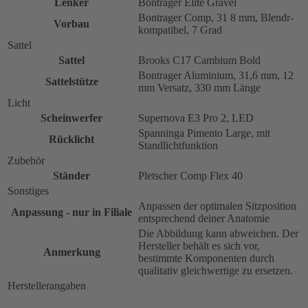
Lenker
Bontrager Elite Gravel
Bontrager Comp, 31 8 mm, Blendr-
Vorbau
kompatibel, 7 Grad
Sattel
Sattel
Brooks C17 Cambium Bold
Bontrager Aluminium, 31,6 mm, 12
Sattelstütze
mm Versatz, 330 mm Länge
Licht
Scheinwerfer
Supernova E3 Pro 2, LED
Spanninga Pimento Large, mit
Rücklicht
Standlichtfunktion
Zubehör
Ständer
Pletscher Comp Flex 40
Sonstiges
Anpassen der optimalen Sitzposition
Anpassung - nur in Filiale
entsprechend deiner Anatomie
Die Abbildung kann abweichen. Der
Hersteller behält es sich vor,
Anmerkung
bestimmte Komponenten durch
qualitativ gleichwertige zu ersetzen.
Herstellerangaben