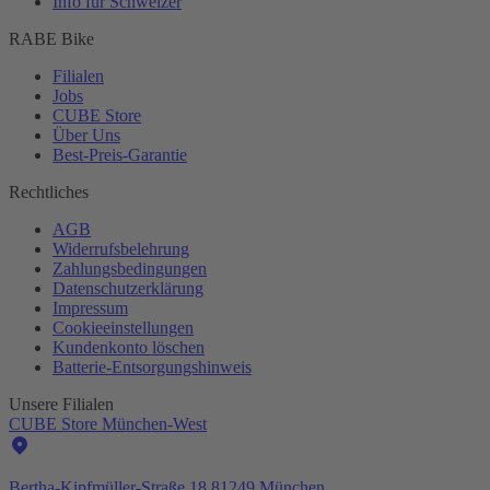
Info für Schweizer
RABE Bike
Filialen
Jobs
CUBE Store
Über Uns
Best-
Preis-Garantie
Rechtliches
AGB
Widerrufsbelehrung
Zahlungsbedingungen
Datenschutzerklärung
Impressum
Cookieeinstellungen
Kundenkonto löschen
Batterie-
Entsorgungshinweis
Unsere Filialen
CUBE Store München-West
Bertha-Kipfmüller-Straße 18 81249 München