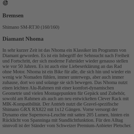
Bremsen
Shimano SM-RT30 (160/160)
Diamant Nhoma
In sehr kurzer Zeit ist das Nhoma ein Klassiker im Programm von
Diamant geworden. Es ist ein Inbegriff der Sehnsucht nach Freiheit
und Fortschritt, der sich moderne Fahrräder wieder genauso stellen
wie vor 50 Jahren. Es ist auch eine Liebeserklärung an das Rad
ohne Motor. Nhoma ist ein Bike für alle, die sich hin und wieder ein
wenig wie Nomaden fühlen, immer unterwegs, aber auch immer
zuhause, dort wo und solange sie sich bewegen. Das Nhoma nutzt
einen leichten Alu-Rahmen mit einer komfort-dynamischen
Geometrie und vielen Montagepunkten für Gepäck und Zubehör,
sowohl am Rahmen als auch am neu entwickelten Clever Rack mit
MIK-Kompatibilität. Der Antrieb nutzt die Gravel-spezifische
Shimano GRX RX822 mit 1x12 Gängen. Vorne versorgt der
Dynamo eine Supernova-Leuchte mit satten 205 Lumen, hinten ein
Rücklicht von Spanninga mit Standlichtfunktion. Für den Alltag
sinnvoll ist der Ständer vom Schweizer Premium-Anbieter Pletscher.