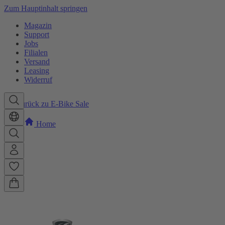
Zum Hauptinhalt springen
Magazin
Support
Jobs
Filialen
Versand
Leasing
Widerruf
Zurück zu E-Bike Sale
Home