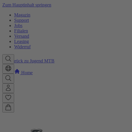
Zum Hauptinhalt springen
Magazin
Support
Jobs
Filialen
Versand
Leasing
Widerruf
Zurück zu Jugend MTB
Home