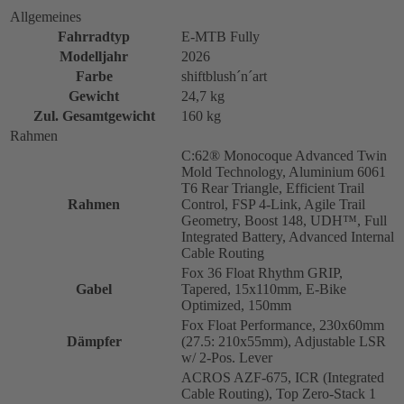
Allgemeines
Fahrradtyp
E-MTB Fully
Modelljahr
2026
Farbe
shiftblush´n´art
Gewicht
24,7 kg
Zul. Gesamtgewicht
160 kg
Rahmen
C:62® Monocoque Advanced Twin
Mold Technology, Aluminium 6061
T6 Rear Triangle, Efficient Trail
Rahmen
Control, FSP 4-Link, Agile Trail
Geometry, Boost 148, UDH™, Full
Integrated Battery, Advanced Internal
Cable Routing
Fox 36 Float Rhythm GRIP,
Gabel
Tapered, 15x110mm, E-Bike
Optimized, 150mm
Fox Float Performance, 230x60mm
Dämpfer
(27.5: 210x55mm), Adjustable LSR
w/ 2-Pos. Lever
ACROS AZF-675, ICR (Integrated
Cable Routing), Top Zero-Stack 1