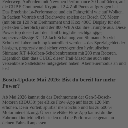
Federweg. Außerdem mit Newmen Performance 30 Laufrädern, auf
die CUBE Continental Kryptotal 2.4 Zoll Pneus aufgezogen hat.
Das Ergebnis: 1a-Performance und ein Fahrgefühl wie auf Wolken.
In Sachen Vortrieb und Reichweite spielen der Bosch CX Motor
(mit bis zu 120 Nm Drehmoment und Kiox 400C Display für den
perfekten Überblick) und der 800 Wh Akku ihre Trümpfe aus. Diese
Power top dosiert auf den Trail bringt die leichtgängige,
superzuverlässige XT 12-fach Schaltung von Shimano. So viel
Schub will aber auch top kontrolliert werden – das Spezialgebiet der
bissigen, progressiv und sicher verzögernden hydraulischen
Shimano XT 4-Kolben-Scheibenbremsen mit 203 mm Rotoren.
Eigentlich klar, dass CUBE dieser Trail-Maschine auch eine
versenkbare Sattelstütze mitgegeben haben. Abenteuermodus an und
los!
Bosch-Update Mai 2026: Bist du bereit für mehr
Power?
Ab Mai 2026 kannst du das Drehmoment der Gen-5-Bosch-
Motoren (BDU38) per eBike Flow-App auf bis zu 120 Nm
erhöhen. Dein Vorteil: spürbar mehr Schub und bis zu 600 %
Motorunterstützung. Über die eBike Flow App kannst du die
Fahrmodi individuell einstellen und die Performance genau an
deinen Fahrstil anpassen.