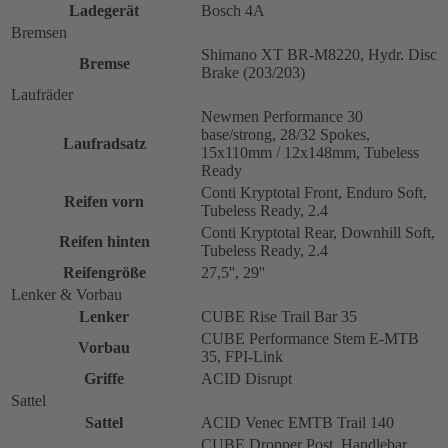
Ladegerät
Bosch 4A
Bremsen
Shimano XT BR-M8220, Hydr. Disc
Bremse
Brake (203/203)
Laufräder
Newmen Performance 30
base/strong, 28/32 Spokes,
Laufradsatz
15x110mm / 12x148mm, Tubeless
Ready
Conti Kryptotal Front, Enduro Soft,
Reifen vorn
Tubeless Ready, 2.4
Conti Kryptotal Rear, Downhill Soft,
Reifen hinten
Tubeless Ready, 2.4
Reifengröße
27,5'', 29''
Lenker & Vorbau
Lenker
CUBE Rise Trail Bar 35
CUBE Performance Stem E-MTB
Vorbau
35, FPI-Link
Griffe
ACID Disrupt
Sattel
Sattel
ACID Venec EMTB Trail 140
CUBE Dropper Post, Handlebar