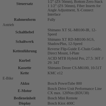
1/2" (ZS 56mm), Bottom Zero-Stack
Steuersatz
1 1/2" (ZS 56mm), Fiber Inserts for
Angle Adjustment, X-Connect
Interface
Rahmenform
Fully
Antrieb
Shimano XT SL-M8100-IR, 12-
Schalthebel
Speed
Shimano XT RD-M8100-SGS,
Schaltwerk
ShadowPlus, 12-Speed
Reverse Flip-Guide E-Chain Guide,
Kettenführung
Direct Mount, I-Plate
ACID MTB Hybrid Pro, 27.5: 36T //
Kurbel
29: 34T
Kassette
Shimano Deore CS-M6100, 10-51T
Kette
KMC e12
E-Bike
Akku
Bosch PowerTube 800
Bosch Drive Unit Performance Line
E-Motor
CX max. 120Nm (BDU38)
Bedieneinheit
Bosch Mini Remote
Display
Bosch Kiox 400C