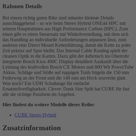
Rahmen Details
Bei einem richtig guten Bike sind mitunter kleinste Details
ausschlaggebend – so wie beim Stereo Hybrid ONE44 HPC mit
seinem Hauptrahmen aus High Performance Carbon (HPC). Zum
einen gibt es einen Steuersatz mit Winkelverstellung, mit dem sich
das Handling an individuelle Anforderungen anpassen lässt, zum
anderen eine Direct Mount Kettenführung, damit die Kette zu jeder
Zeit präzise auf Spur bleibt. Das Internal Cable Routing spielt der
cleanen Optik in die Karten. Dazu gibt der ästhetisch ins Oberrohr
integrierte Bosch Kiox 400C Display detailliert Auskunft über die
Leistung des kraftvollen Bosch CX Motors und 800 Wh PowerTube
Akkus. Schläge und Stöße auf ruppigen Trails bügeln die 150 mm
Federweg an der Front und die 140 mm am Heck souverän glatt.
Was noch? Ein UDH Schaltauge für einfache
Ersatzteilverfügbarkeit. Clever: Dank Size Split hat CUBE für fast
alle die richtige Passform im Angebot.
Hier findest du weitere Modelle dieser Reihe:
CUBE Stereo Hybrid
Zusatzinformation