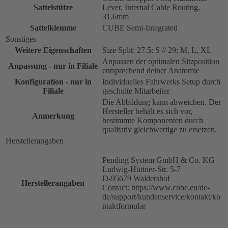
Sattelstütze
Lever, Internal Cable Routing,
31.6mm
Sattelklemme
CUBE Semi-Integrated
Sonstiges
Weitere Eigenschaften
Size Split: 27.5: S // 29: M, L, XL
Anpassen der optimalen Sitzposition
Anpassung - nur in Filiale
entsprechend deiner Anatomie
Konfiguration - nur in
Individuelles Fahrwerks Setup durch
Filiale
geschulte Mitarbeiter
Die Abbildung kann abweichen. Der
Hersteller behält es sich vor,
Anmerkung
bestimmte Komponenten durch
qualitativ gleichwertige zu ersetzen.
Herstellerangaben
Pending System GmbH & Co. KG
Ludwig-Hüttner-Str. 5-7
D-95679 Waldershof
Herstellerangaben
Contact: https://www.cube.eu/de-
de/support/kundenservice/kontakt/ko
ntaktformular