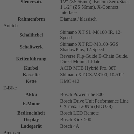
Steuersatz
1/2" (ZS 56mm), Bottom Zero-Stack
1 1/2" (ZS 56mm), X-Connect
Interface
Rahmenform
Diamant / klassisch
Antrieb
Shimano XT SL-M8100-IR, 12-
Schalthebel
Speed
Shimano XT RD-M8100-SGS,
Schaltwerk
ShadowPlus, 12-Speed
Reverse Flip-Guide E-Chain Guide,
Kettenführung
Direct Mount, I-Plate
Kurbel
ACID MTB Hybrid Pro, 38T
Kassette
Shimano XT CS-M8100, 10-51T
Kette
KMC e12
E-Bike
Akku
Bosch PowerTube 800
Bosch Drive Unit Performance Line
E-Motor
CX max. 120Nm (BDU38)
Bedieneinheit
Bosch LED Remote
Display
Bosch Kiox 500
Ladegerät
Bosch 4A
Bremsen