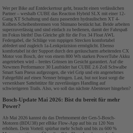
Wer per Bike auf Entdeckertour geht, braucht einen verlässlichen
Partner – weshalb CUBE das Reaction Hybrid SLX mit einer 12-
Gang XT Schaltung und dazu passenden hydraulischen XT 4-
Kolben-Scheibenbremsen von Shimano bestückt hat. Beide arbeiten
superzuverlässig und sind einfach zu bedienen, damit der Fahrspaß
im Fokus bleibt! Das Gleiche gilt für die Fox 34 Float AWL
Federgabel, die Schläge von ruppigen Strecken komfortabel
abfedert und zugleich 1a-Lenkpräzision ermöglicht. Ebenso
komfortabel ist der Support durch den geräuscharm arbeitenden CX
Motor von Bosch, der von einem 800 Wh starken PowerTube Akku
angetrieben wird – breites Grinsen im Gesicht garantiert. Auf die
Newmen Performance 30 Laufräder hat CUBE 2.6 Zoll Schwalbe
Smart Sam Pneus aufgezogen, die viel Grip und ein angenehmes
Fahrgefühl auf einen Nenner bringen. Last, but not least sorgt die
versenkbare Sattelstütze für zuverlässiges Handling auf
schwierigeren Trails. Also, wo soll das nächste Abenteuer hingehen?
Bosch-Update Mai 2026: Bist du bereit für mehr
Power?
Ab Mai 2026 kannst du das Drehmoment der Gen-5-Bosch-
Motoren (BDU38) per eBike Flow-App auf bis zu 120 Nm
erhöhen. Dein Vorteil: spürbar mehr Schub und bis zu 600 %