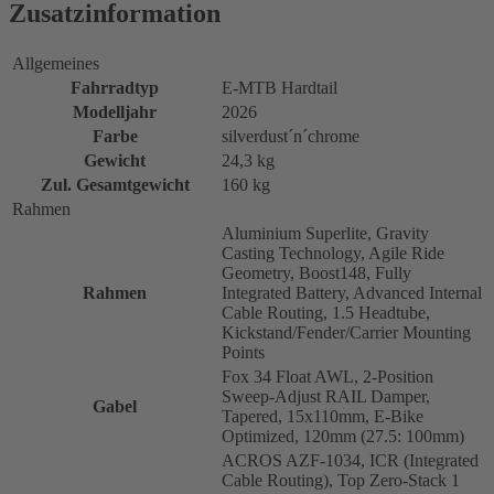
Zusatzinformation
Allgemeines
Fahrradtyp
E-MTB Hardtail
Modelljahr
2026
Farbe
silverdust´n´chrome
Gewicht
24,3 kg
Zul. Gesamtgewicht
160 kg
Rahmen
Aluminium Superlite, Gravity
Casting Technology, Agile Ride
Geometry, Boost148, Fully
Rahmen
Integrated Battery, Advanced Internal
Cable Routing, 1.5 Headtube,
Kickstand/Fender/Carrier Mounting
Points
Fox 34 Float AWL, 2-Position
Sweep-Adjust RAIL Damper,
Gabel
Tapered, 15x110mm, E-Bike
Optimized, 120mm (27.5: 100mm)
ACROS AZF-1034, ICR (Integrated
Cable Routing), Top Zero-Stack 1