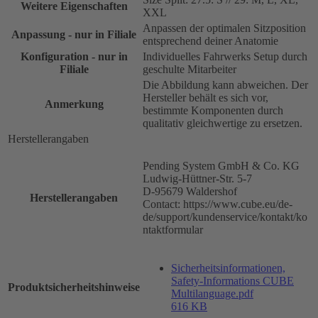
Weitere Eigenschaften
XXL
Anpassen der optimalen Sitzposition
Anpassung - nur in Filiale
entsprechend deiner Anatomie
Konfiguration - nur in
Individuelles Fahrwerks Setup durch
Filiale
geschulte Mitarbeiter
Die Abbildung kann abweichen. Der
Hersteller behält es sich vor,
Anmerkung
bestimmte Komponenten durch
qualitativ gleichwertige zu ersetzen.
Herstellerangaben
Pending System GmbH & Co. KG
Ludwig-Hüttner-Str. 5-7
D-95679 Waldershof
Herstellerangaben
Contact: https://www.cube.eu/de-
de/support/kundenservice/kontakt/ko
ntaktformular
Sicherheitsinformationen,
Safety-Informations CUBE
Produktsicherheitshinweise
Multilanguage.pdf
616 KB