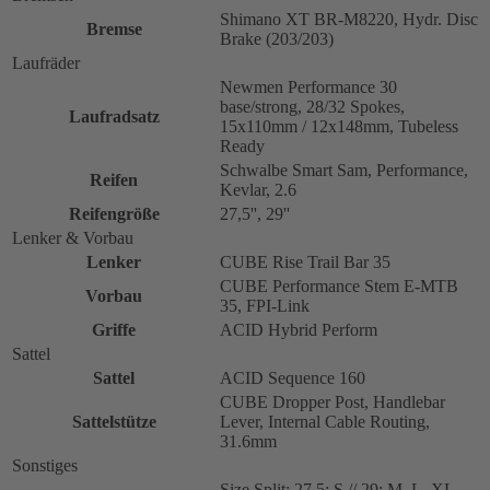
Shimano XT BR-M8220, Hydr. Disc
Bremse
Brake (203/203)
Laufräder
Newmen Performance 30
base/strong, 28/32 Spokes,
Laufradsatz
15x110mm / 12x148mm, Tubeless
Ready
Schwalbe Smart Sam, Performance,
Reifen
Kevlar, 2.6
Reifengröße
27,5'', 29''
Lenker & Vorbau
Lenker
CUBE Rise Trail Bar 35
CUBE Performance Stem E-MTB
Vorbau
35, FPI-Link
Griffe
ACID Hybrid Perform
Sattel
Sattel
ACID Sequence 160
CUBE Dropper Post, Handlebar
Sattelstütze
Lever, Internal Cable Routing,
31.6mm
Sonstiges
Size Split: 27.5: S // 29: M, L, XL,