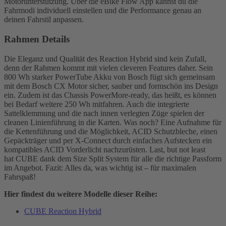
Motorunterstützung. Über die eBike Flow App kannst du die
Fahrmodi individuell einstellen und die Performance genau an
deinen Fahrstil anpassen.
Rahmen Details
Die Eleganz und Qualität des Reaction Hybrid sind kein Zufall,
denn der Rahmen kommt mit vielen cleveren Features daher. Sein
800 Wh starker PowerTube Akku von Bosch fügt sich gemeinsam
mit dem Bosch CX Motor sicher, sauber und formschön ins Design
ein. Zudem ist das Chassis PowerMore-ready, das heißt, es können
bei Bedarf weitere 250 Wh mitfahren. Auch die integrierte
Sattelklemmung und die nach innen verlegten Züge spielen der
cleanen Linienführung in die Karten. Was noch? Eine Aufnahme für
die Kettenführung und die Möglichkeit, ACID Schutzbleche, einen
Gepäckträger und per X-Connect durch einfaches Aufstecken ein
kompatibles ACID Vorderlicht nachzurüsten. Last, but not least
hat CUBE dank dem Size Split System für alle die richtige Passform
im Angebot. Fazit: Alles da, was wichtig ist – für maximalen
Fahrspaß!
Hier findest du weitere Modelle dieser Reihe:
CUBE Reaction Hybrid