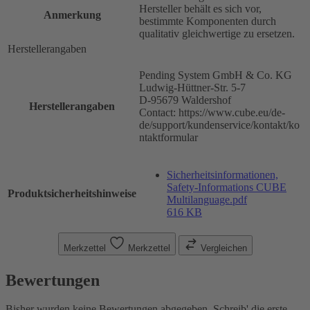
Hersteller behält es sich vor,
Anmerkung
bestimmte Komponenten durch
qualitativ gleichwertige zu ersetzen.
Herstellerangaben
Pending System GmbH & Co. KG
Ludwig-Hüttner-Str. 5-7
D-95679 Waldershof
Herstellerangaben
Contact: https://www.cube.eu/de-
de/support/kundenservice/kontakt/ko
ntaktformular
Sicherheitsinformationen,
Safety-Informations CUBE
Produktsicherheitshinweise
Multilanguage.pdf
616 KB
Merkzettel
Merkzettel
Vergleichen
Bewertungen
Bisher wurden keine Bewertungen abgegeben. Schreib' die erste