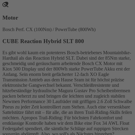
Motor
Bosch Perf. CX (100Nm) / PowerTube (800Wh)
CUBE Reaction Hybrid SLT 800
Es gibt wohl kaum ein potenteres Bosch-betriebenes Mountainbike-
Hardtail als das Reaction Hybrid SLT. Dabei sind der 85Nm starke,
geschmeidig und geräuscharm arbeitende Bosch CX Motor mit
Kiox 500 Display und der 800Wh starke PowerTube Akku erst der
Anfang. Sein enorm breit gefächerter 12-fach XO Eagle
Transmission Antrieb aus dem Hause Sram ist für höchst präzise
elektronische Gangwechsel bekannt. Verschleißresistente und
hitzebeständige hydraulische Magura Gustav Pro Scheibenbremsen
packen beherzt zu und bringen die leichten und zugleich stabilen
Newmen Performance 30 Laufräder mit griffigen 2.6 Zoll Schwalbe
Pneus zu jeder Zeit kontrolliert zum Stehen. Auch eine versenkbare
Sattelstütze fährt mit – für alle, die an ihren Trail-Riding-Skills feilen
möchten. Apropos Trail-Riding: Für höchsten Fahrkomfort und
erstklassige Kontrolle haben wir dem Bike eine Fox 34 AWL Float
Federgabel spendiert, die sämtliche Schläge auf ruppigen Strecken
souverän abdämpft. Also, wo soll's als Nächstes hingehen?