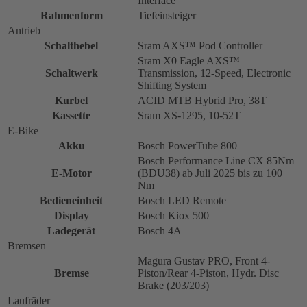
Interface
Rahmenform
Tiefeinsteiger
Antrieb
Schalthebel
Sram AXS™ Pod Controller
Sram X0 Eagle AXS™
Schaltwerk
Transmission, 12-Speed, Electronic
Shifting System
Kurbel
ACID MTB Hybrid Pro, 38T
Kassette
Sram XS-1295, 10-52T
E-Bike
Akku
Bosch PowerTube 800
Bosch Performance Line CX 85Nm
E-Motor
(BDU38) ab Juli 2025 bis zu 100
Nm
Bedieneinheit
Bosch LED Remote
Display
Bosch Kiox 500
Ladegerät
Bosch 4A
Bremsen
Magura Gustav PRO, Front 4-
Bremse
Piston/Rear 4-Piston, Hydr. Disc
Brake (203/203)
Laufräder