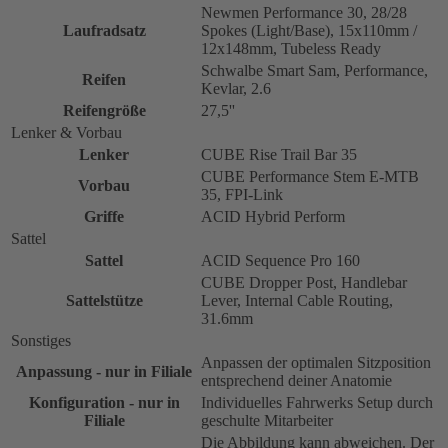
Newmen Performance 30, 28/28
Laufradsatz
Spokes (Light/Base), 15x110mm /
12x148mm, Tubeless Ready
Schwalbe Smart Sam, Performance,
Reifen
Kevlar, 2.6
Reifengröße
27,5''
Lenker & Vorbau
Lenker
CUBE Rise Trail Bar 35
CUBE Performance Stem E-MTB
Vorbau
35, FPI-Link
Griffe
ACID Hybrid Perform
Sattel
Sattel
ACID Sequence Pro 160
CUBE Dropper Post, Handlebar
Sattelstütze
Lever, Internal Cable Routing,
31.6mm
Sonstiges
Anpassen der optimalen Sitzposition
Anpassung - nur in Filiale
entsprechend deiner Anatomie
Konfiguration - nur in
Individuelles Fahrwerks Setup durch
Filiale
geschulte Mitarbeiter
Die Abbildung kann abweichen. Der