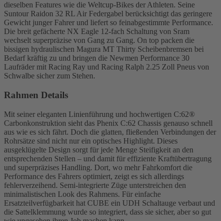
dieselben Features wie die Weltcup-Bikes der Athleten. Seine
Suntour Raidon 32 RL Air Federgabel berücksichtigt das geringere
Gewicht junger Fahrer und liefert so feinabgestimmte Performance.
Die breit gefächerte NX Eagle 12-fach Schaltung von Sram
wechselt superpräzise von Gang zu Gang. On top packen die
bissigen hydraulischen Magura MT Thirty Scheibenbremsen bei
Bedarf kräftig zu und bringen die Newmen Performance 30
Laufräder mit Racing Ray und Racing Ralph 2.25 Zoll Pneus von
Schwalbe sicher zum Stehen.
Rahmen Details
Mit seiner eleganten Linienführung und hochwertigen C:62®
Carbonkonstruktion sieht das Phenix C:62 Chassis genauso schnell
aus wie es sich fährt. Doch die glatten, fließenden Verbindungen der
Rohrsätze sind nicht nur ein optisches Highlight. Dieses
ausgeklügelte Design sorgt für jede Menge Steifigkeit an den
entsprechenden Stellen – und damit für effiziente Kraftübertragung
und superpräzises Handling. Dort, wo mehr Fahrkomfort die
Performance des Fahrers optimiert, zeigt es sich allerdings
fehlerverzeihend. Semi-integrierte Züge unterstreichen den
minimalistischen Look des Rahmens. Für einfache
Ersatzteilverfügbarkeit hat CUBE ein UDH Schaltauge verbaut und
die Sattelklemmung wurde so integriert, dass sie sicher, aber so gut
wie ungesehen ihren Job machen kann.