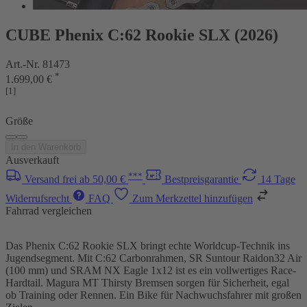
CUBE Phenix C:62 Rookie SLX (2026)
Art.-Nr. 81473
*
1.699,00 €
[1]
Größe
In den Warenkorb
Ausverkauft
***
Versand frei ab 50,00 €
Bestpreisgarantie
14 Tage
Widerrufsrecht
FAQ
Zum Merkzettel hinzufügen
Fahrrad vergleichen
Das Phenix C:62 Rookie SLX bringt echte Worldcup-Technik ins
Jugendsegment. Mit C:62 Carbonrahmen, SR Suntour Raidon32 Air
(100 mm) und SRAM NX Eagle 1x12 ist es ein vollwertiges Race-
Hardtail. Magura MT Thirsty Bremsen sorgen für Sicherheit, egal
ob Training oder Rennen. Ein Bike für Nachwuchsfahrer mit großen