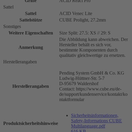
Griffe
ACID React Pro
Sattel
Sattel
ACID Venec Lite
Sattelstütze
CUBE Prolight, 27.2mm
Sonstiges
Weitere Eigenschaften
Size Split: 27.5: XS // 29: S
Die Abbildung kann abweichen. Der
Hersteller behält es sich vor,
Anmerkung
bestimmte Komponenten durch
qualitativ gleichwertige zu ersetzen.
Herstellerangaben
Pending System GmbH & Co. KG
Ludwig-Hüttner-Str. 5-7
D-95679 Waldershof
Herstellerangaben
Contact: https://www.cube.eu/de-
de/support/kundenservice/kontakt/ko
ntaktformular
Sicherheitsinformationen,
Safety-Informations CUBE
Produktsicherheitshinweise
Multilanguage.pdf
616 KB