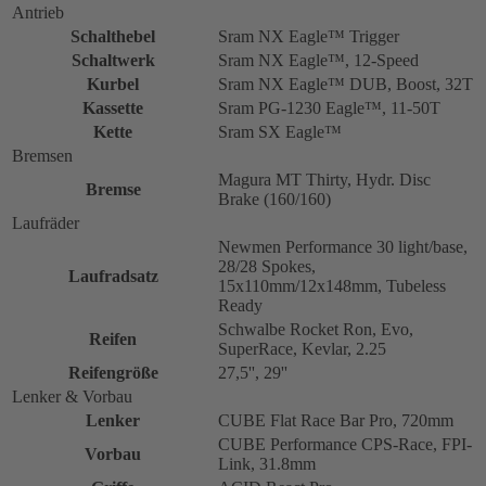
Antrieb
Schalthebel
Sram NX Eagle™ Trigger
Schaltwerk
Sram NX Eagle™, 12-Speed
Kurbel
Sram NX Eagle™ DUB, Boost, 32T
Kassette
Sram PG-1230 Eagle™, 11-50T
Kette
Sram SX Eagle™
Bremsen
Magura MT Thirty, Hydr. Disc
Bremse
Brake (160/160)
Laufräder
Newmen Performance 30 light/base,
28/28 Spokes,
Laufradsatz
15x110mm/12x148mm, Tubeless
Ready
Schwalbe Rocket Ron, Evo,
Reifen
SuperRace, Kevlar, 2.25
Reifengröße
27,5'', 29''
Lenker & Vorbau
Lenker
CUBE Flat Race Bar Pro, 720mm
CUBE Performance CPS-Race, FPI-
Vorbau
Link, 31.8mm