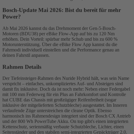
Bosch-Update Mai 2026: Bist du bereit für mehr
Power?
Ab Mai 2026 kannst du das Drehmoment der Gen-5-Bosch-
Motoren (BDU38) per eBike Flow-App auf bis zu 120 Nm
erhöhen. Dein Vorteil: spürbar mehr Schub und bis zu 600 %
Motorunterstützung. Über die eBike Flow App kannst du die
Fahrmodi individuell einstellen und die Performance genau an
deinen Fahrstil anpassen.
Rahmen Details
Der Tiefeinsteiger-Rahmen des Nuride Hybrid hält, was sein Name
verspricht – einfaches, unkompliziertes Auf- und Absteigen sind
damit fix inklusive. Doch da ist noch mehr: Neben einer Federgabel
mit 100 mm Federweg für ein Plus an Fahrkomfort und Kontrolle
hat CUBE das Chassis mit großzügiger Reifenfreiheit (sogar
inklusive der mitgelieferten Schutzbleche) ausgestattet. Im Inneren
verlaufende Züge unterstreichen die cleane Optik. Ebenso
harmonisch ins Rahmendesign integriert sind der Bosch CX Antrieb
und der 800 Wh PowerTube Akku. On top gibt's einen integrierten
Kettenschutz, serienmäßig verbaute Schutzbleche, Lichter, einen
Seitenständer und den stabilen semi-integrierten Gepäckträger 2.0.