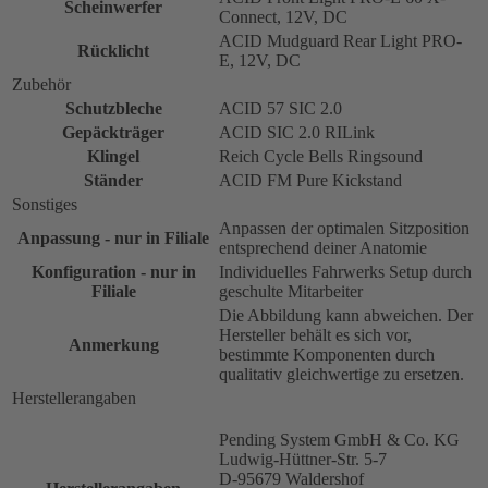
Scheinwerfer
Connect, 12V, DC
ACID Mudguard Rear Light PRO-
Rücklicht
E, 12V, DC
Zubehör
Schutzbleche
ACID 57 SIC 2.0
Gepäckträger
ACID SIC 2.0 RILink
Klingel
Reich Cycle Bells Ringsound
Ständer
ACID FM Pure Kickstand
Sonstiges
Anpassen der optimalen Sitzposition
Anpassung - nur in Filiale
entsprechend deiner Anatomie
Konfiguration - nur in
Individuelles Fahrwerks Setup durch
Filiale
geschulte Mitarbeiter
Die Abbildung kann abweichen. Der
Hersteller behält es sich vor,
Anmerkung
bestimmte Komponenten durch
qualitativ gleichwertige zu ersetzen.
Herstellerangaben
Pending System GmbH & Co. KG
Ludwig-Hüttner-Str. 5-7
D-95679 Waldershof