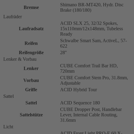
Shimano BR-MT420, Hydr. Disc
Bremse
Brake (180/180)
Laufräder
ACID SLX 25, 32/32 Spokes,
Laufradsatz
15x110mm/12x148mm, Tubeless
Ready
Schwalbe Smart Sam, ActiveL, 57-
Reifen
622
Reifengröße
28''
Lenker & Vorbau
CUBE Comfort Trail Bar HD,
Lenker
720mm
CUBE Comfort Stem Pro, 31.8mm,
Vorbau
Adjustable
Griffe
ACID Hybrid Tour
Sattel
Sattel
ACID Sequence 180
CUBE Dropper Post, Handlebar
Sattelstütze
Lever, Internal Cable Routing,
31.6mm
Licht
ACID Front Light PRO-E 60 X-