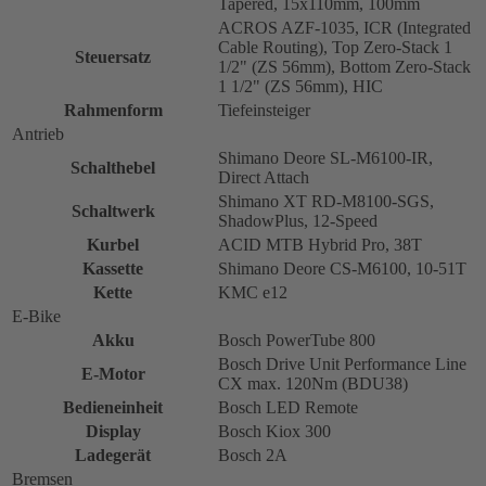
Tapered, 15x110mm, 100mm
ACROS AZF-1035, ICR (Integrated
Cable Routing), Top Zero-Stack 1
Steuersatz
1/2" (ZS 56mm), Bottom Zero-Stack
1 1/2" (ZS 56mm), HIC
Rahmenform
Tiefeinsteiger
Antrieb
Shimano Deore SL-M6100-IR,
Schalthebel
Direct Attach
Shimano XT RD-M8100-SGS,
Schaltwerk
ShadowPlus, 12-Speed
Kurbel
ACID MTB Hybrid Pro, 38T
Kassette
Shimano Deore CS-M6100, 10-51T
Kette
KMC e12
E-Bike
Akku
Bosch PowerTube 800
Bosch Drive Unit Performance Line
E-Motor
CX max. 120Nm (BDU38)
Bedieneinheit
Bosch LED Remote
Display
Bosch Kiox 300
Ladegerät
Bosch 2A
Bremsen