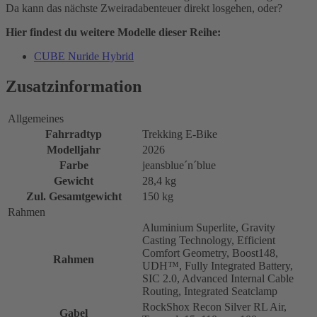
Da kann das nächste Zweiradabenteuer direkt losgehen, oder?
Hier findest du weitere Modelle dieser Reihe:
CUBE Nuride Hybrid
Zusatzinformation
Allgemeines
Fahrradtyp
Trekking E-Bike
Modelljahr
2026
Farbe
jeansblue´n´blue
Gewicht
28,4 kg
Zul. Gesamtgewicht
150 kg
Rahmen
Aluminium Superlite, Gravity
Casting Technology, Efficient
Comfort Geometry, Boost148,
Rahmen
UDH™, Fully Integrated Battery,
SIC 2.0, Advanced Internal Cable
Routing, Integrated Seatclamp
RockShox Recon Silver RL Air,
Gabel