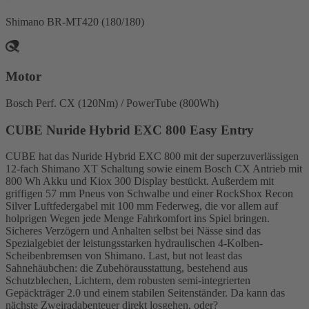
Shimano BR-MT420 (180/180)
Motor
Bosch Perf. CX (120Nm) / PowerTube (800Wh)
CUBE Nuride Hybrid EXC 800 Easy Entry
CUBE hat das Nuride Hybrid EXC 800 mit der superzuverlässigen
12-fach Shimano XT Schaltung sowie einem Bosch CX Antrieb mit
800 Wh Akku und Kiox 300 Display bestückt. Außerdem mit
griffigen 57 mm Pneus von Schwalbe und einer RockShox Recon
Silver Luftfedergabel mit 100 mm Federweg, die vor allem auf
holprigen Wegen jede Menge Fahrkomfort ins Spiel bringen.
Sicheres Verzögern und Anhalten selbst bei Nässe sind das
Spezialgebiet der leistungsstarken hydraulischen 4-Kolben-
Scheibenbremsen von Shimano. Last, but not least das
Sahnehäubchen: die Zubehörausstattung, bestehend aus
Schutzblechen, Lichtern, dem robusten semi-integrierten
Gepäckträger 2.0 und einem stabilen Seitenständer. Da kann das
nächste Zweiradabenteuer direkt losgehen, oder?