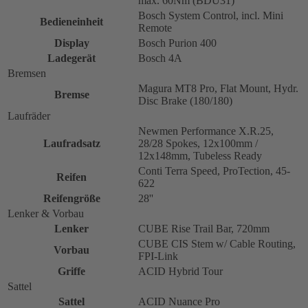
max. 60Nm (BDU31)
Bosch System Control, incl. Mini
Bedieneinheit
Remote
Display
Bosch Purion 400
Ladegerät
Bosch 4A
Bremsen
Magura MT8 Pro, Flat Mount, Hydr.
Bremse
Disc Brake (180/180)
Laufräder
Newmen Performance X.R.25,
Laufradsatz
28/28 Spokes, 12x100mm /
12x148mm, Tubeless Ready
Conti Terra Speed, ProTection, 45-
Reifen
622
Reifengröße
28''
Lenker & Vorbau
Lenker
CUBE Rise Trail Bar, 720mm
CUBE CIS Stem w/ Cable Routing,
Vorbau
FPI-Link
Griffe
ACID Hybrid Tour
Sattel
Sattel
ACID Nuance Pro