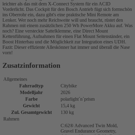
leichter als das mit dem X-Connect System für ein ACID
Vorderlicht. Das Cockpit für den Bosch Antrieb fügt sich formschön
ins Oberrohr ein, dazu gibt's eine praktische Mini Remote am
Lenker. Wer noch mehr Reichweite will und braucht, rüstet den
Rahmen mit einem zusätzlichen 250 Wh PowerMore Akku auf. Was
noch? Eine versteckte Sattelklemme, eine Direct Mount
Kettenführung, Aufnahmen für einen Flat Mount Seitenständer, ein
Boost Hinterbau und die Möglichkeit zur Integration eines UDH.
Fazit: Dieser effiziente Alleskönner hat immer und überall die Nase
vorn!
Zusatzinformation
Allgemeines
Fahrradtyp
Citybike
Modelljahr
2026
Farbe
polarlight´n´prism
Gewicht
15,4 kg
Zul. Gesamtgewicht
130 kg
Rahmen
C:62® Advanced Twin Mold,
Gravel Endurance Geometry,