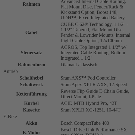
Advanced Internal Cable Routing,
Rahmen
Flat Mount Disc, Fender/Rack &
Kickstand Option, Boost 148,
UDH™, Fixed Integrated Battery
CUBE C:62® Technology, 1 1/2" -
1 1/2" Tapered, Flat Mount Disc,
Gabel
Fender & Lowrider Mounts, Internal
Light Cable Option, 12x100mm
ACROS, Top Integrated 1 1/2" w/
Steuersatz
Integrated Cable Routing, Bottom
Integrated 1 1/2"
Rahmenform
Diamant / klassisch
Antrieb
Schalthebel
Sram AXS™ Pod Controller
Schaltwerk
Sram Apex XPLR AXS, 12-Speed
Reverse Flip-Guide E-Chain Guide,
Kettenführung
Direct Mount, I-Plate
Kurbel
ACID MTB Hybrid Pro, 42T
Kassette
Sram XPLR XG-1251, 10-44T
E-Bike
Akku
Bosch CompactTube 400
Bosch Drive Unit Performance SX
E-Motor