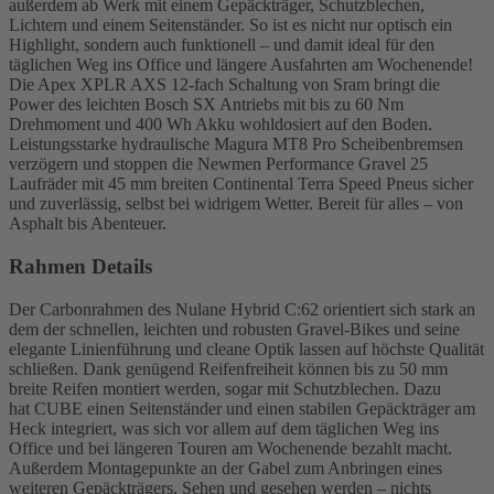
außerdem ab Werk mit einem Gepäckträger, Schutzblechen,
Lichtern und einem Seitenständer. So ist es nicht nur optisch ein
Highlight, sondern auch funktionell – und damit ideal für den
täglichen Weg ins Office und längere Ausfahrten am Wochenende!
Die Apex XPLR AXS 12-fach Schaltung von Sram bringt die
Power des leichten Bosch SX Antriebs mit bis zu 60 Nm
Drehmoment und 400 Wh Akku wohldosiert auf den Boden.
Leistungsstarke hydraulische Magura MT8 Pro Scheibenbremsen
verzögern und stoppen die Newmen Performance Gravel 25
Laufräder mit 45 mm breiten Continental Terra Speed Pneus sicher
und zuverlässig, selbst bei widrigem Wetter. Bereit für alles – von
Asphalt bis Abenteuer.
Rahmen Details
Der Carbonrahmen des Nulane Hybrid C:62 orientiert sich stark an
dem der schnellen, leichten und robusten Gravel-Bikes und seine
elegante Linienführung und cleane Optik lassen auf höchste Qualität
schließen. Dank genügend Reifenfreiheit können bis zu 50 mm
breite Reifen montiert werden, sogar mit Schutzblechen. Dazu
hat CUBE einen Seitenständer und einen stabilen Gepäckträger am
Heck integriert, was sich vor allem auf dem täglichen Weg ins
Office und bei längeren Touren am Wochenende bezahlt macht.
Außerdem Montagepunkte an der Gabel zum Anbringen eines
weiteren Gepäckträgers. Sehen und gesehen werden – nichts