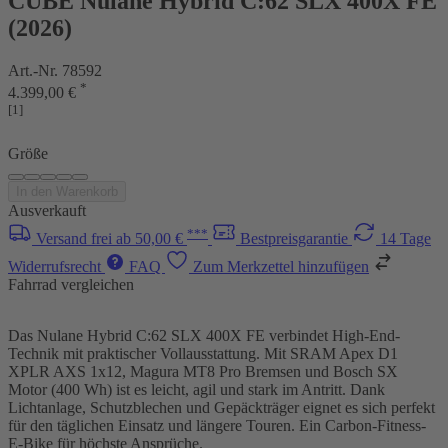
CUBE Nulane Hybrid C:62 SLX 400X FE
(2026)
Art.-Nr. 78592
*
4.399,00 €
[1]
Größe
In den Warenkorb
Ausverkauft
***
Versand frei ab 50,00 €
Bestpreisgarantie
14 Tage
Widerrufsrecht
FAQ
Zum Merkzettel hinzufügen
Fahrrad vergleichen
Das Nulane Hybrid C:62 SLX 400X FE verbindet High-End-
Technik mit praktischer Vollausstattung. Mit SRAM Apex D1
XPLR AXS 1x12, Magura MT8 Pro Bremsen und Bosch SX
Motor (400 Wh) ist es leicht, agil und stark im Antritt. Dank
Lichtanlage, Schutzblechen und Gepäckträger eignet es sich perfekt
für den täglichen Einsatz und längere Touren. Ein Carbon-Fitness-
E-Bike für höchste Ansprüche.