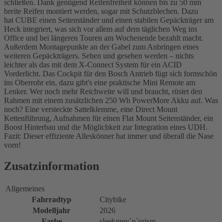
schließen. Dank genügend Reifenfreiheit können bis zu 50 mm
breite Reifen montiert werden, sogar mit Schutzblechen. Dazu
hat CUBE einen Seitenständer und einen stabilen Gepäckträger am
Heck integriert, was sich vor allem auf dem täglichen Weg ins
Office und bei längeren Touren am Wochenende bezahlt macht.
Außerdem Montagepunkte an der Gabel zum Anbringen eines
weiteren Gepäckträgers. Sehen und gesehen werden – nichts
leichter als das mit dem X-Connect System für ein ACID
Vorderlicht. Das Cockpit für den Bosch Antrieb fügt sich formschön
ins Oberrohr ein, dazu gibt's eine praktische Mini Remote am
Lenker. Wer noch mehr Reichweite will und braucht, rüstet den
Rahmen mit einem zusätzlichen 250 Wh PowerMore Akku auf. Was
noch? Eine versteckte Sattelklemme, eine Direct Mount
Kettenführung, Aufnahmen für einen Flat Mount Seitenständer, ein
Boost Hinterbau und die Möglichkeit zur Integration eines UDH.
Fazit: Dieser effiziente Alleskönner hat immer und überall die Nase
vorn!
Zusatzinformation
Allgemeines
Fahrradtyp
Citybike
Modelljahr
2026
Farbe
sleekgrey´n´prism