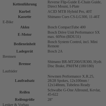
Reverse Flip-Guide E-Chain Guide,
Kettenführung
Direct Mount, I-Plate
Kurbel
ACID MTB Hybrid Pro, 40T
Kassette
Shimano Cues CS-LG300, 11-46T
E-Bike
Akku
Bosch CompactTube 400
Bosch Drive Unit Performance SX
E-Motor
max. 60Nm (BDU31)
Bosch System Control, incl. Mini
Bedieneinheit
Remote
Ladegerät
Bosch 2A
Bremsen
Shimano BR-MT200/UR300, Hydr.
Bremse
Disc Brake, PM/FM (180/180)
Laufräder
Newmen Performance X.R.25,
Laufradsatz
28/28 Spokes, 12x100mm /
12x148mm, Tubeless Ready
Schwalbe G-One Allround, Kevlar,
Reifen
45-622
Reifengröße
28''
Lenker & Vorbau