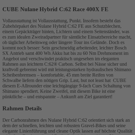
CUBE Nulane Hybrid C:62 Race 400X FE
Vollausstattung ist Vollausstattung, Punkt. Insofern besteht das
Zubehörpaket des Nulane Hybrid C:62 FE aus Schutzblechen,
einem Gepäckträger hinten, Lichtern und einem Seitenständer, was
es zum idealen Zweiradpartner für sämtliche Einsatzbereiche macht,
ob täglicher Arbeitsweg oder längere Tour ins Gelände. Doch es
kommt noch besser: Sein geschmeidig arbeitender, leichter Bosch
SX Antrieb samt 400 Wh Akku hat bis zu 60 Nm Drehmoment im
Angebot und verschwindet praktisch ungesehen im eleganten
Rahmen aus leichtem C:62® Carbon. Selbst bei Nässe sicher und
kraftvoll gebremst wird mit leistungsstarken hydraulischen Shimano
Scheibenbremsen – komfortable, 45 mm breite Reifen von
Schwalbe liefern den nötigen Grip. Last, but not least hat CUBE
diesem E-Allrounder eine leichtgängige 9-fach Cues Schaltung von
Shimano spendiert. Keine Zweifel, mit diesem Bike ist eine
pünktliche – und entspannte – Ankunft am Ziel garantiert!
Rahmen Details
Der Carbonrahmen des Nulane Hybrid C:62 orientiert sich stark an
dem der schnellen, leichten und robusten Gravel-Bikes und seine
elegante Linienführung und cleane Optik lassen auf höchste Qualität