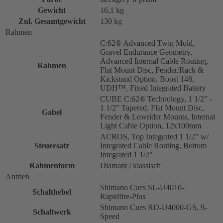
Gewicht
16,1 kg
Zul. Gesamtgewicht
130 kg
Rahmen
C:62® Advanced Twin Mold,
Gravel Endurance Geometry,
Advanced Internal Cable Routing,
Rahmen
Flat Mount Disc, Fender/Rack &
Kickstand Option, Boost 148,
UDH™, Fixed Integrated Battery
CUBE C:62® Technology, 1 1/2" -
1 1/2" Tapered, Flat Mount Disc,
Gabel
Fender & Lowrider Mounts, Internal
Light Cable Option, 12x100mm
ACROS, Top Integrated 1 1/2" w/
Steuersatz
Integrated Cable Routing, Bottom
Integrated 1 1/2"
Rahmenform
Diamant / klassisch
Antrieb
Shimano Cues SL-U4010-
Schalthebel
Rapidfire-Plus
Shimano Cues RD-U4000-GS, 9-
Schaltwerk
Speed