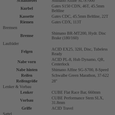
Schalthebel
Shimano Alfine SL-S7000
Gates S150 CDN, 46T, 45.5mm
Kurbel
Beltline
Kassette
Gates CDC, 45.5mm Beltline, 22T
Riemen
Gates CDX, 113T
Bremsen
Shimano BR-MT200, Hydr. Disc
Bremse
Brake (180/160)
Laufräder
ACID EX25, 32H, Disc, Tubeless
Felgen
Ready
ACID PL-8, Hub Dynamo, QR,
Nabe vorn
Centerlock
Nabe hinten
Shimano Alfine SG-S700, 8-Speed
Reifen
Schwalbe Green Marathon, 37-622
Reifengröße
28''
Lenker & Vorbau
Lenker
CUBE Flat Race Bar, 660mm
CUBE Performance Stem SLX,
Vorbau
31.8mm
Griffe
ACID Travel
Sattel