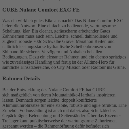
CUBE Nulane Comfort EXC FE
Was ein wirklich gutes Bike ausmacht? Das Nulane Comfort EXC
liefert die Antwort. Eine einfach zu bedienende, wartungsarme
Schaltung, klar. Ein cleaner, geräuscharm arbeitender Gates
Zahnriemen muss auch sein. Leichte, schnell dahinrollende und
zugleich robuste 700c Schwalbe Gravel Marathon Reifen und
natürlich leistungsstarke hydraulische Scheibenbremsen von
Shimano für sicheres Verzögern und Anhalten bei allen
Bedingungen. Dazu ein eleganter Rahmen und ein ebenso spritziges
wie zuverlässiges Handling und fertig ist der Alltime-Hero für
sämtliche Einsatzbereiche, ob City-Mission oder Radtour ins Grüne.
Rahmen Details
Bei der Entwicklung des Nulane Comfort FE hat CUBE
sich maßgeblich von deren Mountainbike-Hardtails inspirieren
lassen. Demnach sorgen leichte, doppelt konifizierte
Aluminiumrohrsätze für eine stabile, robuste und agile Struktur. Eine
Zubehör-Vollausstattung ist auch mit dabei, also Schutzbleche,
Gepäckträger, Beleuchtung und Seitenständer. Über das Exzenter
Tretlager kann praktischerweise der wartungsarme Zahnriemen
gespannt werden – die Rahmenöffnung dafür befindet sich