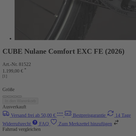
CUBE Nulane Comfort EXC FE (2026)
Art.-Nr. 81522
*
1.199,00 €
[1]
Größe
In den Warenkorb
Ausverkauft
***
Versand frei ab 50,00 €
Bestpreisgarantie
14 Tage
Widerrufsrecht
FAQ
Zum Merkzettel hinzufügen
Fahrrad vergleichen