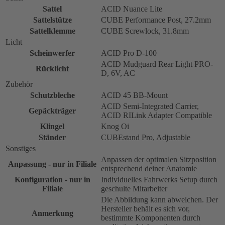
Sattel
ACID Nuance Lite
Sattelstütze
CUBE Performance Post, 27.2mm
Sattelklemme
CUBE Screwlock, 31.8mm
Licht
Scheinwerfer
ACID Pro D-100
ACID Mudguard Rear Light PRO-
Rücklicht
D, 6V, AC
Zubehör
Schutzbleche
ACID 45 BB-Mount
ACID Semi-Integrated Carrier,
Gepäckträger
ACID RILink Adapter Compatible
Klingel
Knog Oi
Ständer
CUBEstand Pro, Adjustable
Sonstiges
Anpassen der optimalen Sitzposition
Anpassung - nur in Filiale
entsprechend deiner Anatomie
Konfiguration - nur in
Individuelles Fahrwerks Setup durch
Filiale
geschulte Mitarbeiter
Die Abbildung kann abweichen. Der
Hersteller behält es sich vor,
Anmerkung
bestimmte Komponenten durch