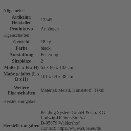
Allgemeines
Artikelnr.
12845
Hersteller
Produkttyp
Anhänger
Eigenschaften
Gewicht
18 kg
Farbe
black
Ausstattung
Federung
Sitzplätze
2
Maße (L x B x H)
63 x 86 x 102 cm
Maße gefaltet (L x
101 x 69 x 38 cm
B x H)
Weitere
Material: Metall, Kunststoff, Textil
Eigenschaften
Herstellerangaben
Pending System GmbH & Co. KG
Ludwig-Hüttner-Str. 5-7
D-95679 Waldershof
Herstellerangaben
Contact: https://www.cube.eu/de-