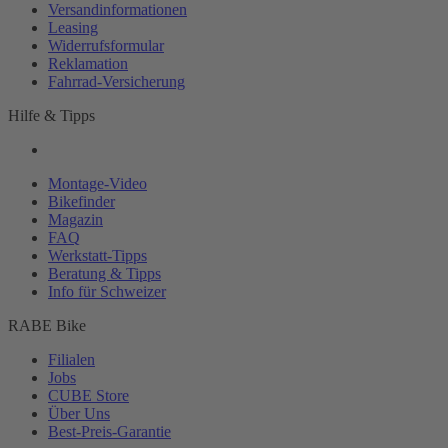
Versandinformationen
Leasing
Widerrufsformular
Reklamation
Fahrrad-
Versicherung
Hilfe & Tipps
Montage-
Video
Bikefinder
Magazin
FAQ
Werkstatt-
Tipps
Beratung & Tipps
Info für Schweizer
RABE Bike
Filialen
Jobs
CUBE Store
Über Uns
Best-
Preis-Garantie