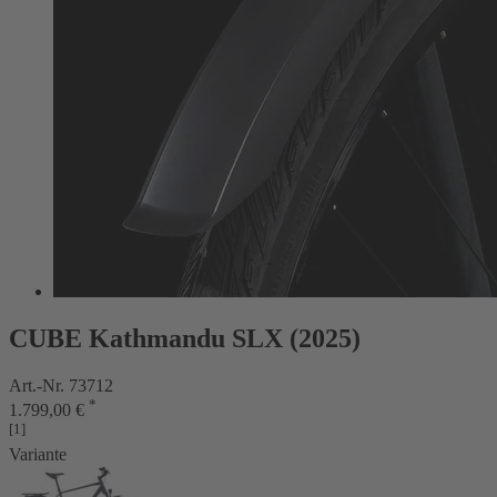
CUBE Kathmandu SLX (2025)
Art.-Nr. 73712
*
1.799,00 €
[1]
Variante