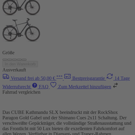
Größe
In den Warenkorb
Ausverkauft
***
Versand frei ab 50,00 €
Bestpreisgarantie
14 Tage
Widerrufsrecht
FAQ
Zum Merkzettel hinzufügen
Fahrrad vergleichen
Das CUBE Kathmandu SLX beeindruckt mit der RockShox
Paragon Gold Gabel und der Shimano Cues 2x11 Schaltung. Der
verschweißte Gepäckträger, die vollständige Straßenausstattung und
das Frontlicht mit 50 Lux bieten dir exzellenten Fahrkomfort auf
allen Wegen. Verfügbar in Diamant- und Trapez-Rahmen.