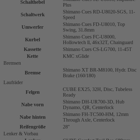
Schalthebel
Plus
Shimano Cues RD-U8020-SGS, 11-
Schaltwerk
Speed
Shimano Cues FD-U8010, Top
Umwerfer
Swing, 31.8mm
Shimano Cues FC-U8000,
Kurbel
Hollowtech ll, 46x32T, Chainguard
Kassette
Shimano Cues CS-LG700, 11-45T
Kette
KMC xGlide
Bremsen
Shimano XT BR-M8100, Hydr. Disc
Bremse
Brake (160/180)
Laufräder
CUBE EX25, 32H, Disc, Tubeless
Felgen
Ready
Shimano DH-UR700-3D, Hub
Nabe vorn
Dynamo, QR, Centerlock
Shimano FH-TC500-HM, 12mm
Nabe hinten
Through Axle, Centerlock
Reifengröße
28''
Lenker & Vorbau