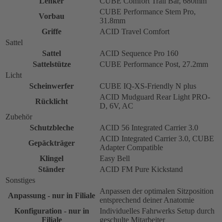
Lenker
CUBE Comfort Trail Bar, 680mm
CUBE Performance Stem Pro,
Vorbau
31.8mm
Griffe
ACID Travel Comfort
Sattel
Sattel
ACID Sequence Pro 160
Sattelstütze
CUBE Performance Post, 27.2mm
Licht
Scheinwerfer
CUBE IQ-XS-Friendly N plus
ACID Mudguard Rear Light PRO-
Rücklicht
D, 6V, AC
Zubehör
Schutzbleche
ACID 56 Integrated Carrier 3.0
ACID Integrated Carrier 3.0, CUBE
Gepäckträger
Adapter Compatible
Klingel
Easy Bell
Ständer
ACID FM Pure Kickstand
Sonstiges
Anpassen der optimalen Sitzposition
Anpassung - nur in Filiale
entsprechend deiner Anatomie
Konfiguration - nur in
Individuelles Fahrwerks Setup durch
Filiale
geschulte Mitarbeiter