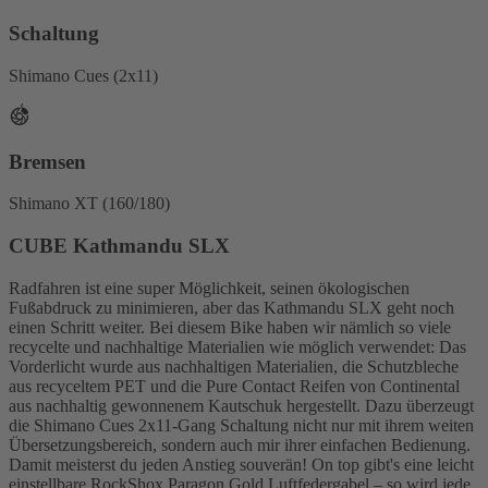
Schaltung
Shimano Cues (2x11)
Bremsen
Shimano XT (160/180)
CUBE Kathmandu SLX
Radfahren ist eine super Möglichkeit, seinen ökologischen
Fußabdruck zu minimieren, aber das Kathmandu SLX geht noch
einen Schritt weiter. Bei diesem Bike haben wir nämlich so viele
recycelte und nachhaltige Materialien wie möglich verwendet: Das
Vorderlicht wurde aus nachhaltigen Materialien, die Schutzbleche
aus recyceltem PET und die Pure Contact Reifen von Continental
aus nachhaltig gewonnenem Kautschuk hergestellt. Dazu überzeugt
die Shimano Cues 2x11-Gang Schaltung nicht nur mit ihrem weiten
Übersetzungsbereich, sondern auch mir ihrer einfachen Bedienung.
Damit meisterst du jeden Anstieg souverän! On top gibt's eine leicht
einstellbare RockShox Paragon Gold Luftfedergabel – so wird jede