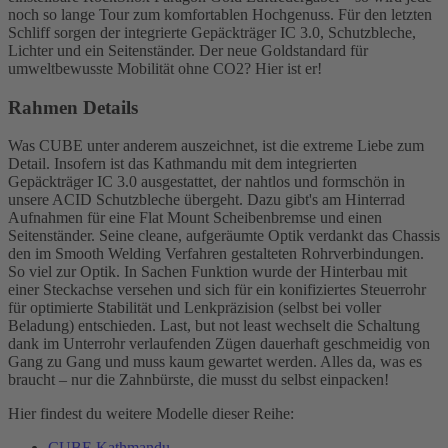
noch so lange Tour zum komfortablen Hochgenuss. Für den letzten
Schliff sorgen der integrierte Gepäckträger IC 3.0, Schutzbleche,
Lichter und ein Seitenständer. Der neue Goldstandard für
umweltbewusste Mobilität ohne CO2? Hier ist er!
Rahmen Details
Was CUBE unter anderem auszeichnet, ist die extreme Liebe zum
Detail. Insofern ist das Kathmandu mit dem integrierten
Gepäckträger IC 3.0 ausgestattet, der nahtlos und formschön in
unsere ACID Schutzbleche übergeht. Dazu gibt's am Hinterrad
Aufnahmen für eine Flat Mount Scheibenbremse und einen
Seitenständer. Seine cleane, aufgeräumte Optik verdankt das Chassis
den im Smooth Welding Verfahren gestalteten Rohrverbindungen.
So viel zur Optik. In Sachen Funktion wurde der Hinterbau mit
einer Steckachse versehen und sich für ein konifiziertes Steuerrohr
für optimierte Stabilität und Lenkpräzision (selbst bei voller
Beladung) entschieden. Last, but not least wechselt die Schaltung
dank im Unterrohr verlaufenden Zügen dauerhaft geschmeidig von
Gang zu Gang und muss kaum gewartet werden. Alles da, was es
braucht – nur die Zahnbürste, die musst du selbst einpacken!
Hier findest du weitere Modelle dieser Reihe:
CUBE Kathmandu