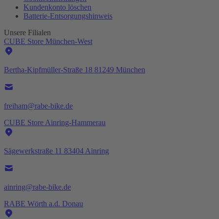
Kundenkonto löschen
Batterie-
Entsorgungshinweis
Unsere Filialen
CUBE Store München-West
Bertha-Kipfmüller-Straße 18 81249 München
freiham@rabe-bike.de
CUBE Store Ainring-Hammerau
Sägewerkstraße 11 83404 Ainring
ainring@rabe-bike.de
RABE Wörth a.d. Donau