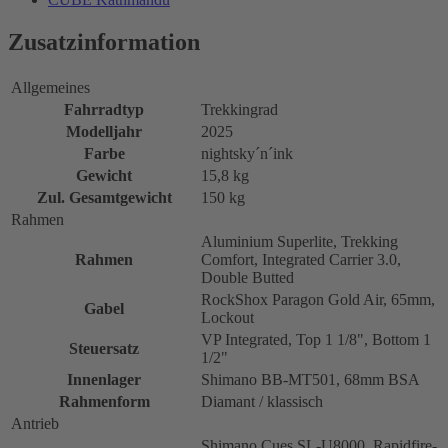
Zusatzinformation
Allgemeines
Fahrradtyp
Trekkingrad
Modelljahr
2025
Farbe
nightsky´n´ink
Gewicht
15,8 kg
Zul. Gesamtgewicht
150 kg
Rahmen
Aluminium Superlite, Trekking
Rahmen
Comfort, Integrated Carrier 3.0,
Double Butted
RockShox Paragon Gold Air, 65mm,
Gabel
Lockout
VP Integrated, Top 1 1/8", Bottom 1
Steuersatz
1/2"
Innenlager
Shimano BB-MT501, 68mm BSA
Rahmenform
Diamant / klassisch
Antrieb
Shimano Cues SL-U8000, Rapidfire-