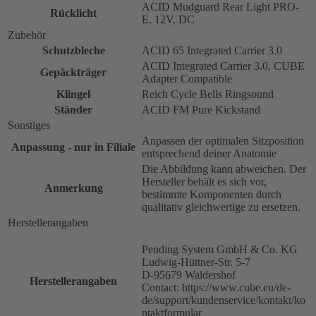
ACID Mudguard Rear Light PRO-
Rücklicht
E, 12V, DC
Zubehör
Schutzbleche
ACID 65 Integrated Carrier 3.0
ACID Integrated Carrier 3.0, CUBE
Gepäckträger
Adapter Compatible
Klingel
Reich Cycle Bells Ringsound
Ständer
ACID FM Pure Kickstand
Sonstiges
Anpassen der optimalen Sitzposition
Anpassung - nur in Filiale
entsprechend deiner Anatomie
Die Abbildung kann abweichen. Der
Hersteller behält es sich vor,
Anmerkung
bestimmte Komponenten durch
qualitativ gleichwertige zu ersetzen.
Herstellerangaben
Pending System GmbH & Co. KG
Ludwig-Hüttner-Str. 5-7
D-95679 Waldershof
Herstellerangaben
Contact: https://www.cube.eu/de-
de/support/kundenservice/kontakt/ko
ntaktformular