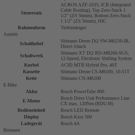
ACROS AZF-1035, ICR (Integrated
Cable Routing), Top Zero-Stack 1
Steuersatz
1/2" (ZS 56mm), Bottom Zero-Stack
1 1/2" (ZS 56mm), HIC
Rahmenform
Tiefeinsteiger
Antrieb
Shimano Deore Di2 SW-M6250-IR,
Schalthebel
Direct Attach
Shimano XT Di2 RD-M8260-SGS,
Schaltwerk
12-Speed, Electronic Shifting System
Kurbel
ACID MTB Hybrid Pro, 40T
Kassette
Shimano Deore CS-M6100, 10-51T
Kette
Shimano CN-M6100
E-Bike
Akku
Bosch PowerTube 800
Bosch Drive Unit Performance Line
E-Motor
CX max. 120Nm (BDU38)
Bedieneinheit
Bosch LED Remote
Display
Bosch Kiox 500
Ladegerät
Bosch 4A
Bremsen