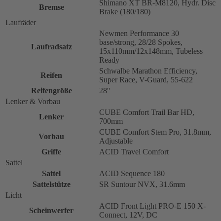
Shimano XT BR-M8120, Hydr. Disc
Bremse
Brake (180/180)
Laufräder
Newmen Performance 30
base/strong, 28/28 Spokes,
Laufradsatz
15x110mm/12x148mm, Tubeless
Ready
Schwalbe Marathon Efficiency,
Reifen
Super Race, V-Guard, 55-622
Reifengröße
28''
Lenker & Vorbau
CUBE Comfort Trail Bar HD,
Lenker
700mm
CUBE Comfort Stem Pro, 31.8mm,
Vorbau
Adjustable
Griffe
ACID Travel Comfort
Sattel
Sattel
ACID Sequence 180
Sattelstütze
SR Suntour NVX, 31.6mm
Licht
ACID Front Light PRO-E 150 X-
Scheinwerfer
Connect, 12V, DC