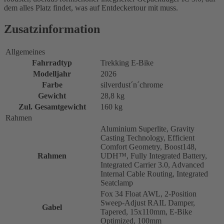
dem alles Platz findet, was auf Entdeckertour mit muss.
Zusatzinformation
Allgemeines
Fahrradtyp
Trekking E-Bike
Modelljahr
2026
Farbe
silverdust´n´chrome
Gewicht
28,8 kg
Zul. Gesamtgewicht
160 kg
Rahmen
Aluminium Superlite, Gravity
Casting Technology, Efficient
Comfort Geometry, Boost148,
Rahmen
UDH™, Fully Integrated Battery,
Integrated Carrier 3.0, Advanced
Internal Cable Routing, Integrated
Seatclamp
Fox 34 Float AWL, 2-Position
Sweep-Adjust RAIL Damper,
Gabel
Tapered, 15x110mm, E-Bike
Optimized, 100mm