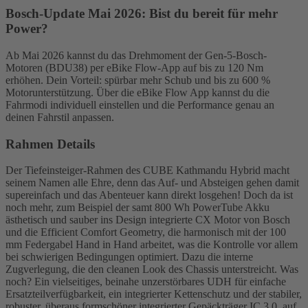
Bosch-Update Mai 2026: Bist du bereit für mehr
Power?
Ab Mai 2026 kannst du das Drehmoment der Gen-5-Bosch-
Motoren (BDU38) per eBike Flow-App auf bis zu 120 Nm
erhöhen. Dein Vorteil: spürbar mehr Schub und bis zu 600 %
Motorunterstützung. Über die eBike Flow App kannst du die
Fahrmodi individuell einstellen und die Performance genau an
deinen Fahrstil anpassen.
Rahmen Details
Der Tiefeinsteiger-Rahmen des CUBE Kathmandu Hybrid macht
seinem Namen alle Ehre, denn das Auf- und Absteigen gehen damit
supereinfach und das Abenteuer kann direkt losgehen! Doch da ist
noch mehr, zum Beispiel der samt 800 Wh PowerTube Akku
ästhetisch und sauber ins Design integrierte CX Motor von Bosch
und die Efficient Comfort Geometry, die harmonisch mit der 100
mm Federgabel Hand in Hand arbeitet, was die Kontrolle vor allem
bei schwierigen Bedingungen optimiert. Dazu die interne
Zugverlegung, die den cleanen Look des Chassis unterstreicht. Was
noch? Ein vielseitiges, beinahe unzerstörbares UDH für einfache
Ersatzteilverfügbarkeit, ein integrierter Kettenschutz und der stabiler,
robuster, überaus formschöner integrierter Gepäckträger IC 3.0, auf