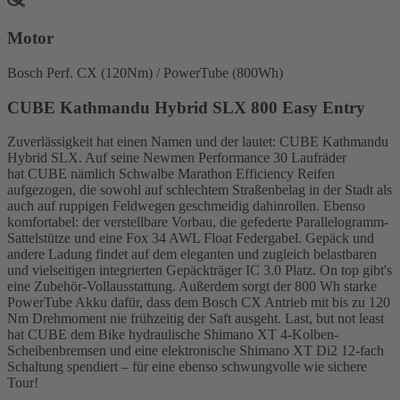
Motor
Bosch Perf. CX (120Nm) / PowerTube (800Wh)
CUBE Kathmandu Hybrid SLX 800 Easy Entry
Zuverlässigkeit hat einen Namen und der lautet: CUBE Kathmandu
Hybrid SLX. Auf seine Newmen Performance 30 Laufräder
hat CUBE nämlich Schwalbe Marathon Efficiency Reifen
aufgezogen, die sowohl auf schlechtem Straßenbelag in der Stadt als
auch auf ruppigen Feldwegen geschmeidig dahinrollen. Ebenso
komfortabel: der verstellbare Vorbau, die gefederte Parallelogramm-
Sattelstütze und eine Fox 34 AWL Float Federgabel. Gepäck und
andere Ladung findet auf dem eleganten und zugleich belastbaren
und vielseitigen integrierten Gepäckträger IC 3.0 Platz. On top gibt's
eine Zubehör-Vollausstattung. Außerdem sorgt der 800 Wh starke
PowerTube Akku dafür, dass dem Bosch CX Antrieb mit bis zu 120
Nm Drehmoment nie frühzeitig der Saft ausgeht. Last, but not least
hat CUBE dem Bike hydraulische Shimano XT 4-Kolben-
Scheibenbremsen und eine elektronische Shimano XT Di2 12-fach
Schaltung spendiert – für eine ebenso schwungvolle wie sichere
Tour!