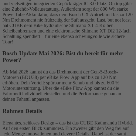
und vielseitigen integrierten Gepäckträger IC 3.0 Platz. On top gibt's
eine Zubehör-Vollausstattung. Außerdem sorgt der 800 Wh starke
PowerTube Akku dafür, dass dem Bosch CX Antrieb mit bis zu 120
Nm Drehmoment nie frühzeitig der Saft ausgeht. Last, but not least
hat CUBE dem Bike hydraulische Shimano XT 4-Kolben-
Scheibenbremsen und eine elektronische Shimano XT Di2 12-fach
Schaltung spendiert – für eine ebenso schwungvolle wie sichere
Tour!
Bosch-Update Mai 2026: Bist du bereit für mehr
Power?
Ab Mai 2026 kannst du das Drehmoment der Gen-5-Bosch-
Motoren (BDU38) per eBike Flow-App auf bis zu 120 Nm
erhöhen. Dein Vorteil: spürbar mehr Schub und bis zu 600 %
Motorunterstützung. Über die eBike Flow App kannst du die
Fahrmodi individuell einstellen und die Performance genau an
deinen Fahrstil anpassen.
Rahmen Details
Elegantes, zeitloses Design – das ist das CUBE Kathmandu Hybrid.
Auf den ersten Blick zumindest. Ein zweiter gibt den Weg frei auf
jede Menge Innovationen und clevere Details. Dabei ist der samt