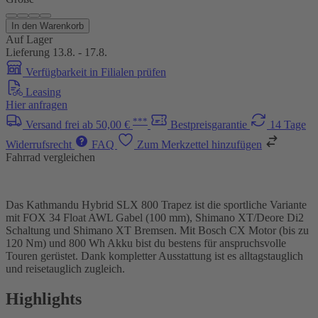
In den Warenkorb
Auf Lager
Lieferung 13.8. - 17.8.
Verfügbarkeit in Filialen prüfen
Leasing
Hier anfragen
***
Versand frei ab 50,00 €
Bestpreisgarantie
14 Tage
Widerrufsrecht
FAQ
Zum Merkzettel hinzufügen
Fahrrad vergleichen
Das Kathmandu Hybrid SLX 800 Trapez ist die sportliche Variante
mit FOX 34 Float AWL Gabel (100 mm), Shimano XT/Deore Di2
Schaltung und Shimano XT Bremsen. Mit Bosch CX Motor (bis zu
120 Nm) und 800 Wh Akku bist du bestens für anspruchsvolle
Touren gerüstet. Dank kompletter Ausstattung ist es alltagstauglich
und reisetauglich zugleich.
Highlights