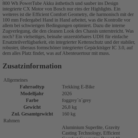
800 Wh PowerTube Akku ästhetisch und sauber ins Design
integrierte CX Motor von Bosch nur eins der Highlights. Ein
weiteres ist die Efficient Comfort Geometry, die harmonisch mit der
100 mm Federgabel Hand in Hand arbeitet, was die Kontrolle vor
allem bei schwierigen Bedingungen optimiert. Dazu die interne
Zugverlegung, die den cleanen Look des Chassis unterstreicht. Was
noch? Ein vielseitiges, beinahe unzerstörbares UDH für einfache
Ersatzteilverfügbarkeit, ein integrierter Kettenschutz und der stabiler,
robuster, überaus formschöner integrierter Gepäckträger IC 3.0, auf
dem alles Platz findet, was auf Abenteuertour mit muss.
Zusatzinformation
Allgemeines
Fahrradtyp
Trekking E-Bike
Modelljahr
2026
Farbe
foggrey´n´grey
Gewicht
26,8 kg
Zul. Gesamtgewicht
160 kg
Rahmen
Aluminium Superlite, Gravity
Casting Technology, Efficient