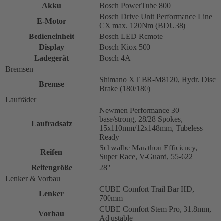
Akku
Bosch PowerTube 800
Bosch Drive Unit Performance Line
E-Motor
CX max. 120Nm (BDU38)
Bedieneinheit
Bosch LED Remote
Display
Bosch Kiox 500
Ladegerät
Bosch 4A
Bremsen
Shimano XT BR-M8120, Hydr. Disc
Bremse
Brake (180/180)
Laufräder
Newmen Performance 30
base/strong, 28/28 Spokes,
Laufradsatz
15x110mm/12x148mm, Tubeless
Ready
Schwalbe Marathon Efficiency,
Reifen
Super Race, V-Guard, 55-622
Reifengröße
28''
Lenker & Vorbau
CUBE Comfort Trail Bar HD,
Lenker
700mm
CUBE Comfort Stem Pro, 31.8mm,
Vorbau
Adjustable