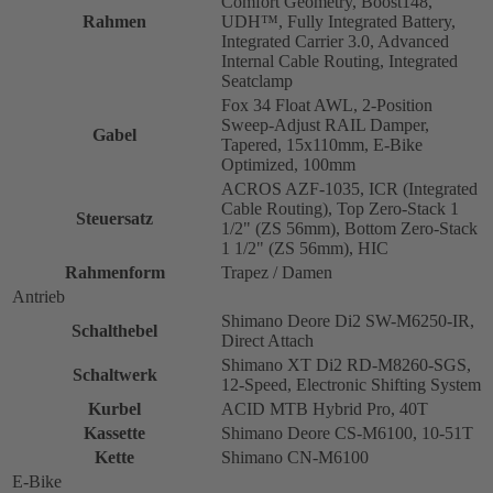
Comfort Geometry, Boost148,
Rahmen
UDH™, Fully Integrated Battery,
Integrated Carrier 3.0, Advanced
Internal Cable Routing, Integrated
Seatclamp
Fox 34 Float AWL, 2-Position
Sweep-Adjust RAIL Damper,
Gabel
Tapered, 15x110mm, E-Bike
Optimized, 100mm
ACROS AZF-1035, ICR (Integrated
Cable Routing), Top Zero-Stack 1
Steuersatz
1/2" (ZS 56mm), Bottom Zero-Stack
1 1/2" (ZS 56mm), HIC
Rahmenform
Trapez / Damen
Antrieb
Shimano Deore Di2 SW-M6250-IR,
Schalthebel
Direct Attach
Shimano XT Di2 RD-M8260-SGS,
Schaltwerk
12-Speed, Electronic Shifting System
Kurbel
ACID MTB Hybrid Pro, 40T
Kassette
Shimano Deore CS-M6100, 10-51T
Kette
Shimano CN-M6100
E-Bike