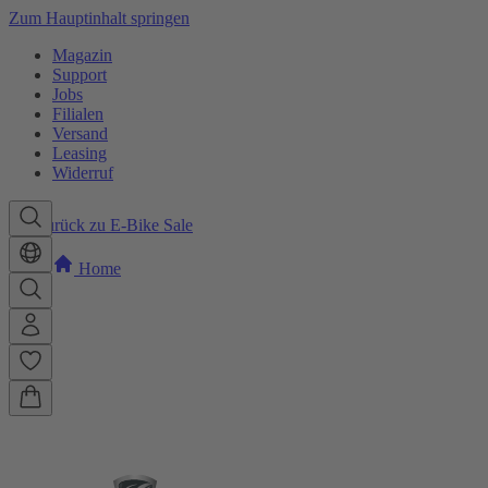
Zum Hauptinhalt springen
Magazin
Support
Jobs
Filialen
Versand
Leasing
Widerruf
Zurück zu E-Bike Sale
Home