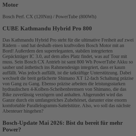
Motor
Bosch Perf. CX (120Nm) / PowerTube (800Wh)
CUBE Kathmandu Hybrid Pro 800
Das Kathmandu Hybrid Pro steht für die ultimative Freiheit auf zwei
Rädern – und hat deshalb einen kraftvollen Bosch Motor mit an
Bord! Außerdem den supereleganten, stabilen integrierten
Gepäckträger IC 3.0, auf dem alles Platz findet, was auf Tour mit
muss. Sein Bosch CX Antrieb ist samt 800 Wh PowerTube Akku so
sauber und ästhetisch ins Rahmendesign integriert, dass er kaum
auffällt. Was jedoch auffällt, ist die tatkräftige Unterstützung. Dabei
wechselt die breit gefächerte Shimano XT 12-fach Schaltung präzise
von Gang zu Gang. Ebenso präzise arbeiten die leistungsstarken
hydraulischen 4-Kolben-Scheibenbremsen von Shimano, die das
Bike zuverlässig verzögern und anhalten. Abgerundet wird das
Ganze durch ein umfangreiches Zubehörset, darunter eine enorm
komfortable Parallelogramm-Sattelstütze. Also, wo soll das nächste
Abenteuer hingehen?
Bosch-Update Mai 2026: Bist du bereit für mehr
Power?