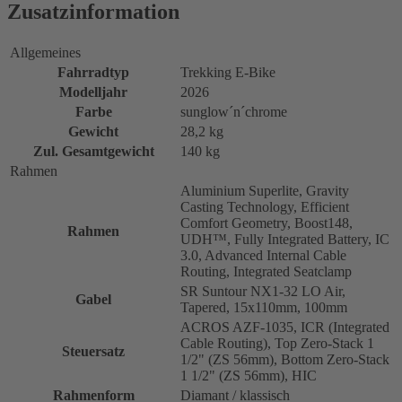
Zusatzinformation
Allgemeines
Fahrradtyp
Trekking E-Bike
Modelljahr
2026
Farbe
sunglow´n´chrome
Gewicht
28,2 kg
Zul. Gesamtgewicht
140 kg
Rahmen
Aluminium Superlite, Gravity
Casting Technology, Efficient
Comfort Geometry, Boost148,
Rahmen
UDH™, Fully Integrated Battery, IC
3.0, Advanced Internal Cable
Routing, Integrated Seatclamp
SR Suntour NX1-32 LO Air,
Gabel
Tapered, 15x110mm, 100mm
ACROS AZF-1035, ICR (Integrated
Cable Routing), Top Zero-Stack 1
Steuersatz
1/2" (ZS 56mm), Bottom Zero-Stack
1 1/2" (ZS 56mm), HIC
Rahmenform
Diamant / klassisch