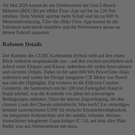
Ab Mai 2026 kannst du das Drehmoment der Gen-5-Bosch-
Motoren (BDU38) per eBike Flow-App auf bis zu 120 Nm
erhöhen. Dein Vorteil: spürbar mehr Schub und bis zu 600 %
Motorunterstützung. Über die eBike Flow App kannst du die
Fahrmodi individuell einstellen und die Performance genau an
deinen Fahrstil anpassen.
Rahmen Details
Der Rahmen des CUBE Kathmandu Hybrid sieht auf den ersten
Blick vielleicht unspektakulär aus – auf den zweiten erschließen sich
jedoch seine Eleganz und Klasse, außerdem die vielen Innovationen
und cleveren Details. Dabei ist der samt 800 Wh PowerTube Akku
ästhetisch und sauber ins Design integrierte CX Motor von Bosch
nur eins der Highlights. Ein weiteres ist die Efficient Comfort
Geometry, die harmonisch mit der 100 mm Federgabel Hand in
Hand arbeitet, was die Kontrolle vor allem bei schwierigen
Bedingungen optimiert. Dazu die interne Zugverlegung, die den
cleanen Look des Chassis unterstreicht. Was noch? Ein vielseitiges,
beinahe unzerstörbares UDH für einfache Ersatzteilverfügbarkeit,
ein integrierter Kettenschutz und der stabiler, robuster, überaus
formschöner integrierter Gepäckträger IC 3.0, auf dem alles Platz
findet, was auf Abenteuertour mit muss.