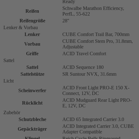
Ready
Schwalbe Marathon Efficiency,
Reifen
PerfL, 55-622
Reifengröße
28''
Lenker & Vorbau
Lenker
CUBE Comfort Trail Bar, 700mm
CUBE Comfort Stem Pro, 31.8mm,
Vorbau
Adjustable
Griffe
ACID Travel Comfort
Sattel
Sattel
ACID Sequence 180
Sattelstütze
SR Suntour NVX, 31.6mm
Licht
ACID Front Light PRO-E 150 X-
Scheinwerfer
Connect, 12V, DC
ACID Mudguard Rear Light PRO-
Rücklicht
E, 12V, DC
Zubehör
Schutzbleche
ACID 65 Integrated Carrier 3.0
ACID Integrated Carrier 3.0, CUBE
Gepäckträger
Adapter Compatible
Klingel
Reich Cycle Bells Ringsound