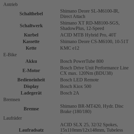
Antrieb
Shimano Deore SL-M6100-IR,
Schalthebel
Direct Attach
Shimano XT RD-M8100-SGS,
Schaltwerk
ShadowPlus, 12-Speed
Kurbel
ACID MTB Hybrid Pro, 40T
Kassette
Shimano Deore CS-M6100, 10-51T
Kette
KMC e12
E-Bike
Akku
Bosch PowerTube 800
Bosch Drive Unit Performance Line
E-Motor
CX max. 120Nm (BDU38)
Bedieneinheit
Bosch LED Remote
Display
Bosch Kiox 500
Ladegerät
Bosch 2A
Bremsen
Shimano BR-MT420, Hydr. Disc
Bremse
Brake (180/180)
Laufräder
ACID SLX 25, 32/32 Spokes,
Laufradsatz
15x110mm/12x148mm, Tubeless