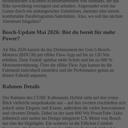
hydraulischen 4-Kolben-Scheibenbremsen von Shimano, die das
Bike zuverlässig verzögern und anhalten. Abgerundet wird das
Ganze durch ein umfangreiches Zubehörset, darunter eine enorm
komfortable Parallelogramm-Sattelstütze. Also, wo soll das nächste
Abenteuer hingehen?
Bosch-Update Mai 2026: Bist du bereit für mehr
Power?
Ab Mai 2026 kannst du das Drehmoment der Gen-5-Bosch-
Motoren (BDU38) per eBike Flow-App auf bis zu 120 Nm
erhöhen. Dein Vorteil: spürbar mehr Schub und bis zu 600 %
Motorunterstützung. Über die eBike Flow App kannst du die
Fahrmodi individuell einstellen und die Performance genau an
deinen Fahrstil anpassen.
Rahmen Details
Der Rahmen des CUBE Kathmandu Hybrid sieht auf den ersten
Blick vielleicht unspektakulär aus – auf den zweiten erschließen sich
jedoch seine Eleganz und Klasse, außerdem die vielen Innovationen
und cleveren Details. Dabei ist der samt 800 Wh PowerTube Akku
ästhetisch und sauber ins Design integrierte CX Motor von Bosch
nur eins der Highlights. Ein weiteres ist die Efficient Comfort