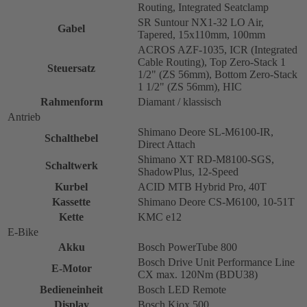
Routing, Integrated Seatclamp
SR Suntour NX1-32 LO Air,
Gabel
Tapered, 15x110mm, 100mm
ACROS AZF-1035, ICR (Integrated
Cable Routing), Top Zero-Stack 1
Steuersatz
1/2" (ZS 56mm), Bottom Zero-Stack
1 1/2" (ZS 56mm), HIC
Rahmenform
Diamant / klassisch
Antrieb
Shimano Deore SL-M6100-IR,
Schalthebel
Direct Attach
Shimano XT RD-M8100-SGS,
Schaltwerk
ShadowPlus, 12-Speed
Kurbel
ACID MTB Hybrid Pro, 40T
Kassette
Shimano Deore CS-M6100, 10-51T
Kette
KMC e12
E-Bike
Akku
Bosch PowerTube 800
Bosch Drive Unit Performance Line
E-Motor
CX max. 120Nm (BDU38)
Bedieneinheit
Bosch LED Remote
Display
Bosch Kiox 500