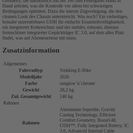
Geometry, die harmonisch mit der 100 mm Federgabel Hand in
Hand arbeitet, was die Kontrolle vor allem bei schwierigen
Bedingungen optimiert. Dazu die interne Zugverlegung, die den
cleanen Look des Chassis unterstreicht. Was noch? Ein vielseitiges,
beinahe unzerstörbares UDH für einfache Ersatzteilverfügbarkeit,
ein integrierter Kettenschutz und der stabiler, robuster, überaus
formschöner integrierter Gepäckträger IC 3.0, auf dem alles Platz
findet, was auf Abenteuertour mit muss.
Zusatzinformation
Allgemeines
Fahrradtyp
Trekking E-Bike
Modelljahr
2026
Farbe
sunglow´n´chrome
Gewicht
28,2 kg
Zul. Gesamtgewicht
140 kg
Rahmen
Aluminium Superlite, Gravity
Casting Technology, Efficient
Comfort Geometry, Boost148,
Rahmen
UDH™, Fully Integrated Battery, IC
3.0, Advanced Internal Cable