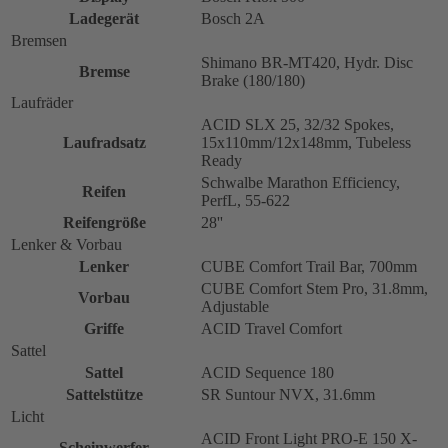
Ladegerät
Bosch 2A
Bremsen
Shimano BR-MT420, Hydr. Disc
Bremse
Brake (180/180)
Laufräder
ACID SLX 25, 32/32 Spokes,
Laufradsatz
15x110mm/12x148mm, Tubeless
Ready
Schwalbe Marathon Efficiency,
Reifen
PerfL, 55-622
Reifengröße
28''
Lenker & Vorbau
Lenker
CUBE Comfort Trail Bar, 700mm
CUBE Comfort Stem Pro, 31.8mm,
Vorbau
Adjustable
Griffe
ACID Travel Comfort
Sattel
Sattel
ACID Sequence 180
Sattelstütze
SR Suntour NVX, 31.6mm
Licht
ACID Front Light PRO-E 150 X-
Scheinwerfer