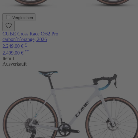
Vergleichen
CUBE Cross Race C:62 Pro
carbon´n´orange, 2026
*
2.249,00 €
**
2.499,00 €
Item 1
Ausverkauft