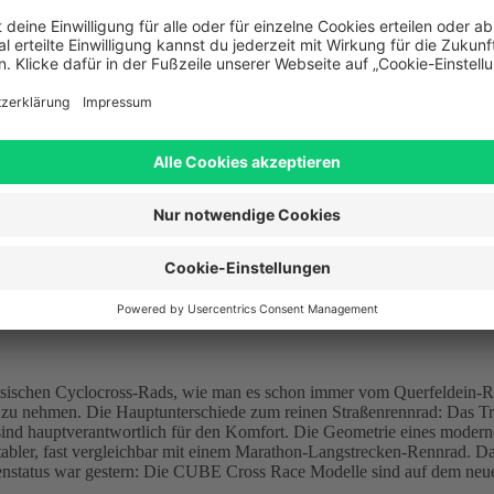
ischen Cyclocross-Rads, wie man es schon immer vom Querfeldein-Radsp
 zu nehmen. Die Hauptunterschiede zum reinen Straßenrennrad: Das Tre
n sind hauptverantwortlich für den Komfort. Die Geometrie eines modern
ler, fast vergleichbar mit einem Marathon-Langstrecken-Rennrad. Dara
enstatus war gestern: Die CUBE Cross Race Modelle sind auf dem neue