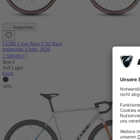
Vergleichen
CUBE Cross Race C:62 Race
polarwhite´n´blue, 2026
*
2.599,00 €
Item 1
Auf Lager
61cm
16%