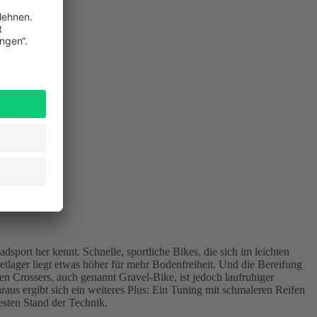
ort her kennt. Schnelle, sportliche Bikes, die sich im leichten
tlager liegt etwas höher für mehr Bodenfreiheit. Und die Bereifung
en Crossers, auch genannt Gravel-Bike, ist jedoch laufruhiger
us ergibt sich ein weiteres Plus: Ein Tuning mit schmaleren Reifen
sten Stand der Technik.