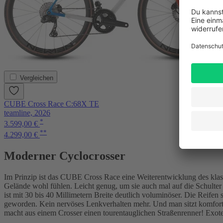
Vergleichen
CUBE Cross Race C:68X TE
teamline, 2026
*
3.599,00 €
**
4.299,00 €
Moderner Cyclocrosser
Im Prinzip ist das CUBE Cross Race eine Weiterentwicklung des klass
Gelände wohl fühlen. Leicht genug, um sie auch mal auf die Schulter
ist mit 30 bis 40 Millimetern Breite deutlich voluminöser. Die Reife
geworden. Kein nervöses Lenkverhalten mehr. Und man sitzt komfortab
macht aus einem Crosser einen tourentauglichen Straßenrenner! Exot