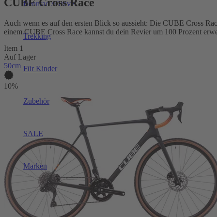
CUBE Cross Race
Rennrad / Gravel
Auch wenn es auf den ersten Blick so aussieht: Die CUBE Cross Rac
einem CUBE Cross Race kannst du dein Revier um 100 Prozent erweite
Trekking
Item 1
Auf Lager
50cm
Für Kinder
10%
Zubehör
SALE
Marken