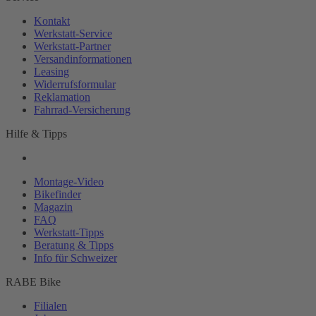
Kontakt
Werkstatt-
Service
Werkstatt-
Partner
Versandinformationen
Leasing
Widerrufsformular
Reklamation
Fahrrad-
Versicherung
Hilfe & Tipps
Montage-
Video
Bikefinder
Magazin
FAQ
Werkstatt-
Tipps
Beratung & Tipps
Info für Schweizer
RABE Bike
Filialen