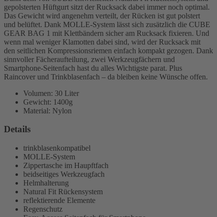
gepolsterten Hüftgurt sitzt der Rucksack dabei immer noch optimal.
Das Gewicht wird angenehm verteilt, der Rücken ist gut polstert
und belüftet. Dank MOLLE-System lässt sich zusätzlich die CUBE
GEAR BAG 1 mit Klettbändern sicher am Rucksack fixieren. Und
wenn mal weniger Klamotten dabei sind, wird der Rucksack mit
den seitlichen Kompressionsriemen einfach kompakt gezogen. Dank
sinnvoller Fächeraufteilung, zwei Werkzeugfächern und
Smartphone-Seitenfach hast du alles Wichtigste parat. Plus
Raincover und Trinkblasenfach – da bleiben keine Wünsche offen.
Volumen: 30 Liter
Gewicht: 1400g
Material: Nylon
Details
trinkblasenkompatibel
MOLLE-System
Zippertasche im Haupftfach
beidseitiges Werkzeugfach
Helmhalterung
Natural Fit Rückensystem
reflektierende Elemente
Regenschutz