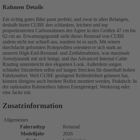
Rahmen Details
Ein richtig gutes Bike passt perfekt, und zwar in allen Belangen,
deshalb bietet CUBE den schlanken, leichten und top
proportionierten Carbonrahmen des Agree in den Größen 47 cm bis
62 cm an. Erwartungsgemäß sieht dieses Rennrad von CUBE
zudem nicht nur schnell aus, sondern ist es auch. Mit seinen
durchdacht geformten Rohrprofilen orientiert er sich stark an
unseren High-End-Rennrad- und Zeitfahrrahmen, was maximale
Aerodynamik mit sich bringt, und das Advanced Internal Cable
Routing unterstreicht den eleganten Look. Außerdem sorgen
schlanke Sitzstreben selbst auf langen Strecken für dauerhaft hohen
Fahrkomfort. Weil CUBE genügend Reifenfreiheit gelassen hat,
können übrigens auch breitere Reifen montiert werden. Praktisch: In
der optionalen Rahmenbox fahren Energieriegel, Werkzeug oder
eine Jacke mit.
Zusatzinformation
Allgemeines
Fahrradtyp
Rennrad
Modelljahr
2026