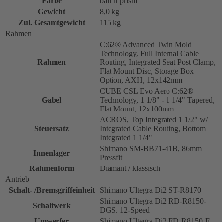
Farbe
bali´n´prism
Gewicht
8,0 kg
Zul. Gesamtgewicht
115 kg
Rahmen
C:62® Advanced Twin Mold
Technology, Full Internal Cable
Rahmen
Routing, Integrated Seat Post Clamp,
Flat Mount Disc, Storage Box
Option, AXH, 12x142mm
CUBE CSL Evo Aero C:62®
Gabel
Technology, 1 1/8" - 1 1/4" Tapered,
Flat Mount, 12x100mm
ACROS, Top Integrated 1 1/2" w/
Steuersatz
Integrated Cable Routing, Bottom
Integrated 1 1/4"
Shimano SM-BB71-41B, 86mm
Innenlager
Pressfit
Rahmenform
Diamant / klassisch
Antrieb
Schalt- /Bremsgriffeinheit
Shimano Ultegra Di2 ST-R8170
Shimano Ultegra Di2 RD-R8150-
Schaltwerk
DGS. 12-Speed
Umwerfer
Shimano Ultegra Di2 FD-R8150-F