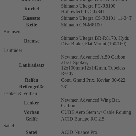
Shimano Ultegra FC-R8100,
Kurbel
Hollowtech II, 50x34T
Kassette
Shimano Ultegra CS-R8101, 11-34T
Kette
Shimano CN-M8100
Bremsen
Shimano Ultegra BR-R8170, Hydr.
Bremse
Disc Brake, Flat Mount (160/160)
Laufräder
Newmen Advanced A.50 Carbon,
21/21 Spokes,
Laufradsatz
12x100mm/12x142mm, Tubeless
Ready
Reifen
Conti Grand Prix, Kevlar, 30-622
Reifengröße
28''
Lenker & Vorbau
Newmen Advanced Wing Bar,
Lenker
Carbon
Vorbau
CUBE Aero Stem w/ Cable Routing
Griffe
ACID Bartape RC 2.5
Sattel
Sattel
ACID Nuance Pro