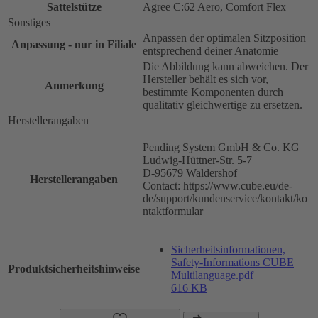
Sattelstütze
Agree C:62 Aero, Comfort Flex
Sonstiges
Anpassen der optimalen Sitzposition
Anpassung - nur in Filiale
entsprechend deiner Anatomie
Die Abbildung kann abweichen. Der
Hersteller behält es sich vor,
Anmerkung
bestimmte Komponenten durch
qualitativ gleichwertige zu ersetzen.
Herstellerangaben
Pending System GmbH & Co. KG
Ludwig-Hüttner-Str. 5-7
D-95679 Waldershof
Herstellerangaben
Contact: https://www.cube.eu/de-
de/support/kundenservice/kontakt/ko
ntaktformular
Sicherheitsinformationen,
Safety-Informations CUBE
Produktsicherheitshinweise
Multilanguage.pdf
616 KB