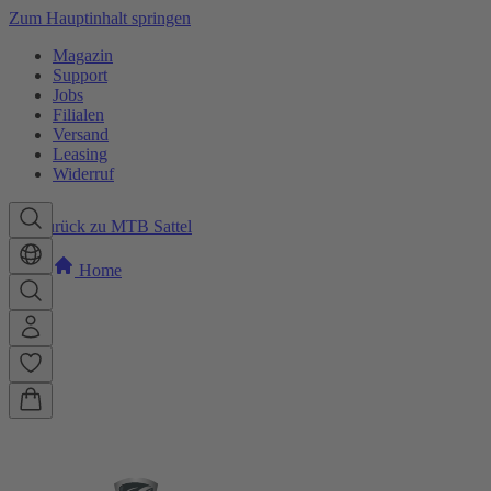
Zum Hauptinhalt springen
Magazin
Support
Jobs
Filialen
Versand
Leasing
Widerruf
Zurück zu MTB Sattel
Home