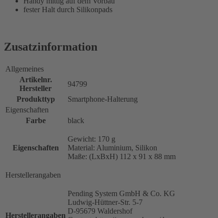
Handy mittig auf dem Vorbau
fester Halt durch Silikonpads
Zusatzinformation
Allgemeines
Artikelnr.
94799
Hersteller
Produkttyp
Smartphone-Halterung
Eigenschaften
Farbe
black
Gewicht: 170 g
Eigenschaften
Material: Aluminium, Silikon
Maße: (LxBxH) 112 x 91 x 88 mm
Herstellerangaben
Pending System GmbH & Co. KG
Ludwig-Hüttner-Str. 5-7
D-95679 Waldershof
Herstellerangaben