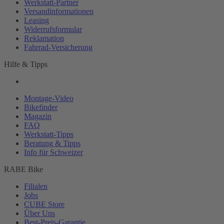
Werkstatt-
Partner
Versandinformationen
Leasing
Widerrufsformular
Reklamation
Fahrrad-
Versicherung
Hilfe & Tipps
Montage-
Video
Bikefinder
Magazin
FAQ
Werkstatt-
Tipps
Beratung & Tipps
Info für Schweizer
RABE Bike
Filialen
Jobs
CUBE Store
Über Uns
Best-
Preis-Garantie