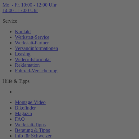
Mo. - Fr. 10:00 - 12:00 Uhr
14:00 - 17:00 Uhr
Service
Kontakt
Werkstatt-
Service
Werkstatt-
Partner
Versandinformationen
Leasing
Widerrufsformular
Reklamation
Fahrrad-
Versicherung
Hilfe & Tipps
Montage-
Video
Bikefinder
Magazin
FAQ
Werkstatt-
Tipps
Beratung & Tipps
Info für Schweizer