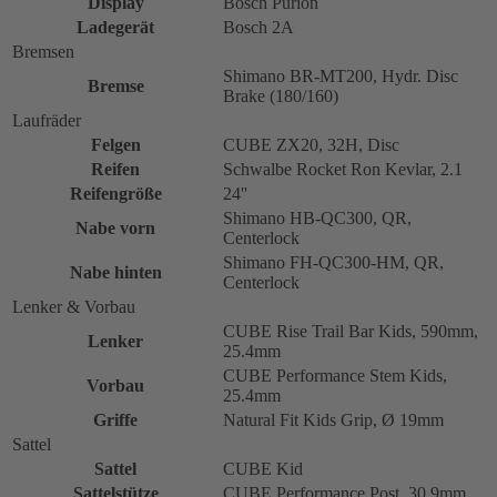
Display
Bosch Purion
Ladegerät
Bosch 2A
Bremsen
Shimano BR-MT200, Hydr. Disc
Bremse
Brake (180/160)
Laufräder
Felgen
CUBE ZX20, 32H, Disc
Reifen
Schwalbe Rocket Ron Kevlar, 2.1
Reifengröße
24''
Shimano HB-QC300, QR,
Nabe vorn
Centerlock
Shimano FH-QC300-HM, QR,
Nabe hinten
Centerlock
Lenker & Vorbau
CUBE Rise Trail Bar Kids, 590mm,
Lenker
25.4mm
CUBE Performance Stem Kids,
Vorbau
25.4mm
Griffe
Natural Fit Kids Grip, Ø 19mm
Sattel
Sattel
CUBE Kid
Sattelstütze
CUBE Performance Post, 30.9mm