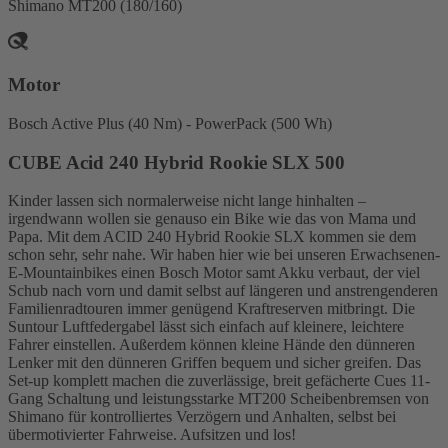
Shimano MT200 (180/160)
Motor
Bosch Active Plus (40 Nm) - PowerPack (500 Wh)
CUBE Acid 240 Hybrid Rookie SLX 500
Kinder lassen sich normalerweise nicht lange hinhalten –
irgendwann wollen sie genauso ein Bike wie das von Mama und
Papa. Mit dem ACID 240 Hybrid Rookie SLX kommen sie dem
schon sehr, sehr nahe. Wir haben hier wie bei unseren Erwachsenen-
E-Mountainbikes einen Bosch Motor samt Akku verbaut, der viel
Schub nach vorn und damit selbst auf längeren und anstrengenderen
Familienradtouren immer genügend Kraftreserven mitbringt. Die
Suntour Luftfedergabel lässt sich einfach auf kleinere, leichtere
Fahrer einstellen. Außerdem können kleine Hände den dünneren
Lenker mit den dünneren Griffen bequem und sicher greifen. Das
Set-up komplett machen die zuverlässige, breit gefächerte Cues 11-
Gang Schaltung und leistungsstarke MT200 Scheibenbremsen von
Shimano für kontrolliertes Verzögern und Anhalten, selbst bei
übermotivierter Fahrweise. Aufsitzen und los!