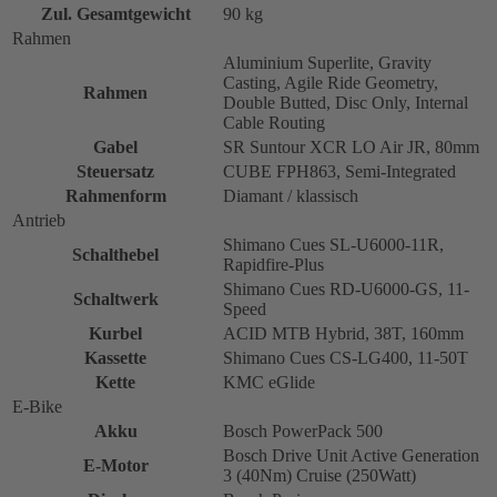
Zul. Gesamtgewicht
90 kg
Rahmen
Aluminium Superlite, Gravity
Casting, Agile Ride Geometry,
Rahmen
Double Butted, Disc Only, Internal
Cable Routing
Gabel
SR Suntour XCR LO Air JR, 80mm
Steuersatz
CUBE FPH863, Semi-Integrated
Rahmenform
Diamant / klassisch
Antrieb
Shimano Cues SL-U6000-11R,
Schalthebel
Rapidfire-Plus
Shimano Cues RD-U6000-GS, 11-
Schaltwerk
Speed
Kurbel
ACID MTB Hybrid, 38T, 160mm
Kassette
Shimano Cues CS-LG400, 11-50T
Kette
KMC eGlide
E-Bike
Akku
Bosch PowerPack 500
Bosch Drive Unit Active Generation
E-Motor
3 (40Nm) Cruise (250Watt)