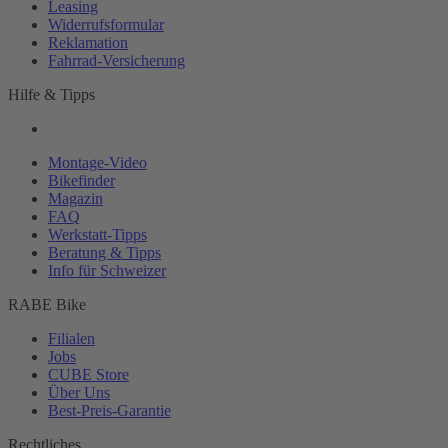
Leasing
Widerrufsformular
Reklamation
Fahrrad-
Versicherung
Hilfe & Tipps
Montage-
Video
Bikefinder
Magazin
FAQ
Werkstatt-
Tipps
Beratung & Tipps
Info für Schweizer
RABE Bike
Filialen
Jobs
CUBE Store
Über Uns
Best-
Preis-Garantie
Rechtliches