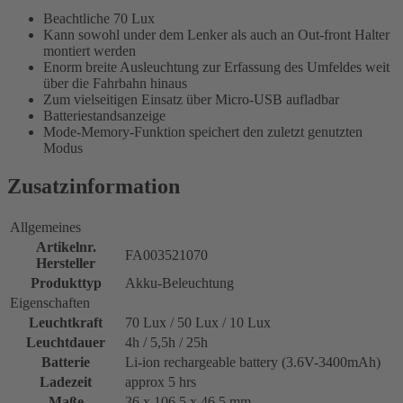
Beachtliche 70 Lux
Kann sowohl under dem Lenker als auch an Out-front Halter
montiert werden
Enorm breite Ausleuchtung zur Erfassung des Umfeldes weit
über die Fahrbahn hinaus
Zum vielseitigen Einsatz über Micro-USB aufladbar
Batteriestandsanzeige
Mode-Memory-Funktion speichert den zuletzt genutzten
Modus
Zusatzinformation
Allgemeines
Artikelnr.
FA003521070
Hersteller
Produkttyp
Akku-Beleuchtung
Eigenschaften
Leuchtkraft
70 Lux / 50 Lux / 10 Lux
Leuchtdauer
4h / 5,5h / 25h
Batterie
Li-ion rechargeable battery (3.6V-3400mAh)
Ladezeit
approx 5 hrs
Maße
36 x 106.5 x 46.5 mm