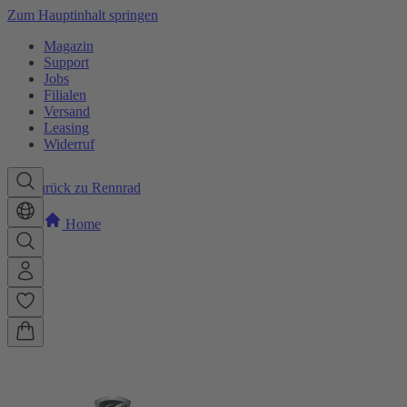
Zum Hauptinhalt springen
Magazin
Support
Jobs
Filialen
Versand
Leasing
Widerruf
Zurück zu Rennrad
Home