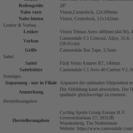
Reifengröße
28''
Nabe vorn
Vision,Centerlock, 12x100mm
Nabe hinten
Vision, Centerlock, 12x142mm
Lenker & Vorbau
Lenker
Vision Trimax Aero: 400mm (44-56),
Cannondale C1 Conceal, Alloy, 31.8
Vorbau
(58-61cm)
Griffe
Cannondale Bar Tape, 3.5mm
Sattel
Sattel
Fizik Vento Antares R7, 140mm
Sattelstütze
Cannondale C1 Aero 40 Carbon V2, 0m
Sonstiges
Anpassung - nur in Filiale
Anpassen der optimalen Sitzposition e
Die Abbildung kann abweichen. Der He
Anmerkung
qualitativ gleichwertige zu ersetzen.
Herstellerangaben
Cycling Sports Group Europe B.V.
Geeresteinselaan 57, 3931JB
Herstellerangaben
Woudenberg, The Netherlands
Website: https://www.cannondale.com/