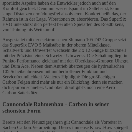
sportliche Aspekte haben die Entwickler jedoch auch auf den
Komfort geachtet. Denn nur wer entspannt im Sattel sitzt, kann
lange Distanzen ermüdungsfrei absolvieren. Konkret heißt das, der
Rahmen ist in der Lage, Vibrationen zu absorbieren. Das SuperSix
EVO unterstützt dich perfekt bei allen Spielarten des Roadbikens,
von Training bis Wettkampf.
Ausgestattet mit der elektronischen Shimano 105 Di2 Gruppe setzt
das SuperSix EVO 5 Maßstäbe in der oberen Mittelklasse.
Schaltwerk und Umwerfer wechseln die 2 x 12 Gänge blitzschnell
mit der Präzision eines Schweizer Uhrwerks. Die Schaltung liegt in
Punkto Performance gleichauf mit den Oberklasse-Gruppen Ultegra
und Dura Ace. Neben dem Antrieb überzeugen die hydraulischen
105 Scheibenbremsen mit unübertroffener Funktion und
Servicefreundlichkeit. Weiteres Highlight: Die großflächigen
Carbon Felgen sind mehr als nur ein Blickfang, denn sie machen
dich spürbar schneller. Und oben drauf gibt's noch eine Aero
Carbon Sattelstütze.
Cannondale Rahmenbau - Carbon in seiner
schönsten Form
Bereits seit den Neunzigerjahren gilt Cannondale als Vorreiter in
Sachen Carbon-Verarbeitung. Dieses immense Know-How spiegelt