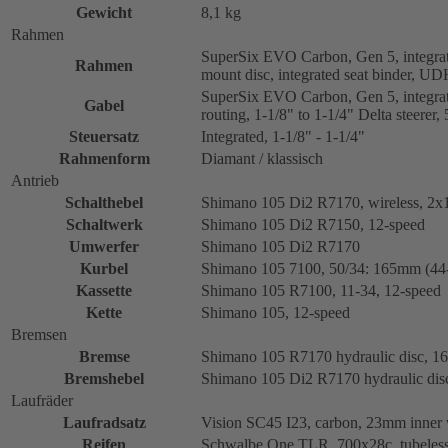
Gewicht
8,1 kg
Rahmen
SuperSix EVO Carbon, Gen 5, integrat
Rahmen
mount disc, integrated seat binder, U
SuperSix EVO Carbon, Gen 5, integrate
Gabel
routing, 1-1/8" to 1-1/4" Delta steere
Steuersatz
Integrated, 1-1/8" - 1-1/4"
Rahmenform
Diamant / klassisch
Antrieb
Schalthebel
Shimano 105 Di2 R7170, wireless, 2x
Schaltwerk
Shimano 105 Di2 R7150, 12-speed
Umwerfer
Shimano 105 Di2 R7170
Kurbel
Shimano 105 7100, 50/34: 165mm (44
Kassette
Shimano 105 R7100, 11-34, 12-speed
Kette
Shimano 105, 12-speed
Bremsen
Bremse
Shimano 105 R7170 hydraulic disc, 
Bremshebel
Shimano 105 Di2 R7170 hydraulic dis
Laufräder
Laufradsatz
Vision SC45 I23, carbon, 23mm inner
Reifen
Schwalbe One TLR, 700x28c, tubeless