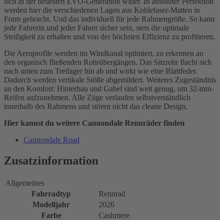
sich in der neuesten EVO-Generation wider. In absoluter Perfektion
werden hier die verschiedenen Lagen aus Kohlefaser-Matten in
Form gebracht. Und das individuell für jede Rahmengröße. So kann
jede Fahrerin und jeder Fahrer sicher sein, stets die optimale
Steifigkeit zu erhalten und von der höchsten Effizienz zu profitieren.
Die Aeroprofile werden im Windkanal optimiert, zu erkennen an
den organisch fließenden Rohrübergängen. Das Sitzrohr flacht sich
nach unten zum Tretlager hin ab und wirkt wie eine Blattfeder.
Dadurch werden vertikale Stöße abgemildert. Weiteres Zugeständnis
an den Komfort: Hinterbau und Gabel sind weit genug, um 32-mm-
Reifen aufzunehmen. Alle Züge verlaufen selbstverständlich
innerhalb des Rahmens und stören nicht das cleane Design.
Hier kannst du weitere Cannondale Rennräder finden
Cannondale Road
Zusatzinformation
Allgemeines
Fahrradtyp
Rennrad
Modelljahr
2026
Farbe
Cashmere