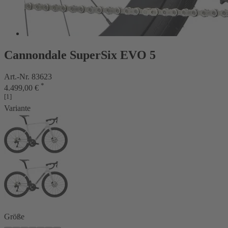
Cannondale SuperSix EVO 5
Art.-Nr. 83623
*
4.499,00 €
[1]
Variante
Größe