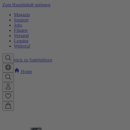
Zum Hauptinhalt springen
Magazin
Support
Jobs
Filialen
Versand
Leasing
Widerruf
Zurück zu Sattelstützen
Home