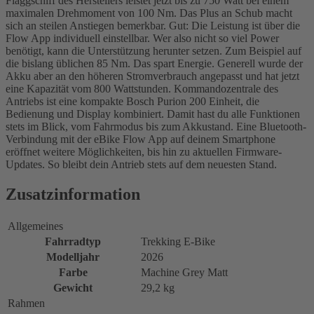
Flaggschiff des Herstellers leistet jetzt bis zu 750 Watt bei einem
maximalen Drehmoment von 100 Nm. Das Plus an Schub macht
sich an steilen Anstiegen bemerkbar. Gut: Die Leistung ist über die
Flow App individuell einstellbar. Wer also nicht so viel Power
benötigt, kann die Unterstützung herunter setzen. Zum Beispiel auf
die bislang üblichen 85 Nm. Das spart Energie. Generell wurde der
Akku aber an den höheren Stromverbrauch angepasst und hat jetzt
eine Kapazität vom 800 Wattstunden. Kommandozentrale des
Antriebs ist eine kompakte Bosch Purion 200 Einheit, die
Bedienung und Display kombiniert. Damit hast du alle Funktionen
stets im Blick, vom Fahrmodus bis zum Akkustand. Eine Bluetooth-
Verbindung mit der eBike Flow App auf deinem Smartphone
eröffnet weitere Möglichkeiten, bis hin zu aktuellen Firmware-
Updates. So bleibt dein Antrieb stets auf dem neuesten Stand.
Zusatzinformation
Allgemeines
Fahrradtyp
Trekking E-Bike
Modelljahr
2026
Farbe
Machine Grey Matt
Gewicht
29,2 kg
Rahmen