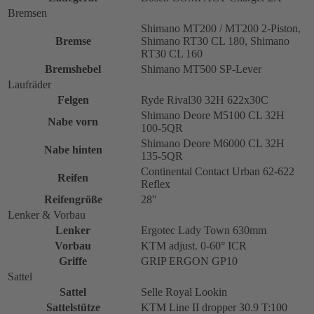
Bremsen
Shimano MT200 / MT200 2-Piston,
Bremse
Shimano RT30 CL 180, Shimano
RT30 CL 160
Bremshebel
Shimano MT500 SP-Lever
Laufräder
Felgen
Ryde Rival30 32H 622x30C
Shimano Deore M5100 CL 32H
Nabe vorn
100-5QR
Shimano Deore M6000 CL 32H
Nabe hinten
135-5QR
Continental Contact Urban 62-622
Reifen
Reflex
Reifengröße
28''
Lenker & Vorbau
Lenker
Ergotec Lady Town 630mm
Vorbau
KTM adjust. 0-60° ICR
Griffe
GRIP ERGON GP10
Sattel
Sattel
Selle Royal Lookin
Sattelstütze
KTM Line II dropper 30.9 T:100