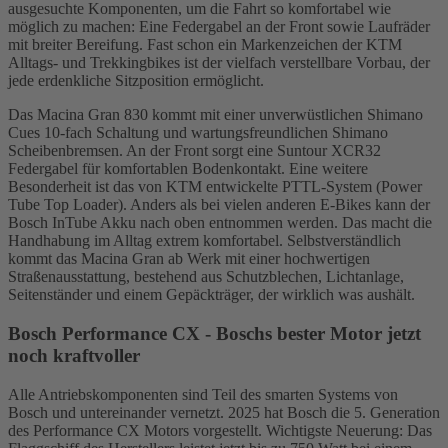
ausgesuchte Komponenten, um die Fahrt so komfortabel wie
möglich zu machen: Eine Federgabel an der Front sowie Laufräder
mit breiter Bereifung. Fast schon ein Markenzeichen der KTM
Alltags- und Trekkingbikes ist der vielfach verstellbare Vorbau, der
jede erdenkliche Sitzposition ermöglicht.
Das Macina Gran 830 kommt mit einer unverwüstlichen Shimano
Cues 10-fach Schaltung und wartungsfreundlichen Shimano
Scheibenbremsen. An der Front sorgt eine Suntour XCR32
Federgabel für komfortablen Bodenkontakt. Eine weitere
Besonderheit ist das von KTM entwickelte PTTL-System (Power
Tube Top Loader). Anders als bei vielen anderen E-Bikes kann der
Bosch InTube Akku nach oben entnommen werden. Das macht die
Handhabung im Alltag extrem komfortabel. Selbstverständlich
kommt das Macina Gran ab Werk mit einer hochwertigen
Straßenausstattung, bestehend aus Schutzblechen, Lichtanlage,
Seitenständer und einem Gepäckträger, der wirklich was aushält.
Bosch Performance CX - Boschs bester Motor jetzt
noch kraftvoller
Alle Antriebskomponenten sind Teil des smarten Systems von
Bosch und untereinander vernetzt. 2025 hat Bosch die 5. Generation
des Performance CX Motors vorgestellt. Wichtigste Neuerung: Das