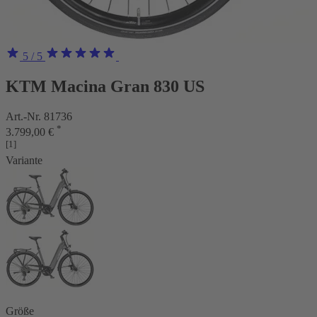
5
/ 5
KTM Macina Gran 830 US
Art.-Nr. 81736
*
3.799,00 €
[1]
Variante
Größe