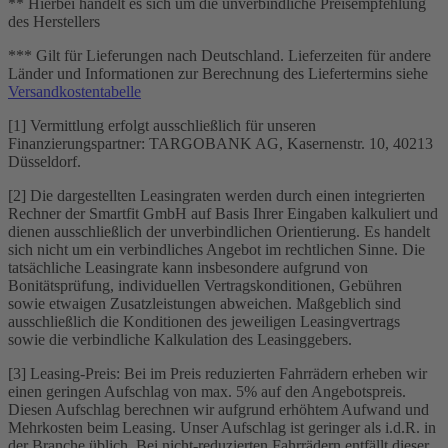
** Hierbei handelt es sich um die unverbindliche Preisempfehlung
des Herstellers
*** Gilt für Lieferungen nach Deutschland. Lieferzeiten für andere
Länder und Informationen zur Berechnung des Liefertermins siehe
Versandkostentabelle
[1] Vermittlung erfolgt ausschließlich für unseren
Finanzierungspartner: TARGOBANK AG, Kasernenstr. 10, 40213
Düsseldorf.
[2] Die dargestellten Leasingraten werden durch einen integrierten
Rechner der Smartfit GmbH auf Basis Ihrer Eingaben kalkuliert und
dienen ausschließlich der unverbindlichen Orientierung. Es handelt
sich nicht um ein verbindliches Angebot im rechtlichen Sinne. Die
tatsächliche Leasingrate kann insbesondere aufgrund von
Bonitätsprüfung, individuellen Vertragskonditionen, Gebühren
sowie etwaigen Zusatzleistungen abweichen. Maßgeblich sind
ausschließlich die Konditionen des jeweiligen Leasingvertrags
sowie die verbindliche Kalkulation des Leasinggebers.
[3] Leasing-Preis: Bei im Preis reduzierten Fahrrädern erheben wir
einen geringen Aufschlag von max. 5% auf den Angebotspreis.
Diesen Aufschlag berechnen wir aufgrund erhöhtem Aufwand und
Mehrkosten beim Leasing. Unser Aufschlag ist geringer als i.d.R. in
der Branche üblich. Bei nicht-reduzierten Fahrrädern entfällt dieser