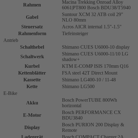
Macina Trekking Onroad Alloy
Rahmen
6061|PT800 Bosch BDU38/T5940
Suntour XCM 32 ATB coil 29"
Gabel
NLO 80mm
Steuersatz
Acros AICR internal 1.5"-1.5"
Rahmenform
Tiefeinsteiger
Antrieb
Schalthebel
Shimano CUES U6000-10 display
Shimano CUES U6000-11/10 LG
Schaltwerk
shadow+
Kurbel
KTM E-COMP ISIS 170mm Q16
Kettenblätter
FSA steel 42T Direct Mount
Kassette
Shimano LG400-10 / 11-48
Kette
Shimano LG500
E-Bike
Bosch PowerTUBE 800Wh
Akku
horizontal
Bosch PERFORMANCE CX
E-Motor
BDU3840
Bosch PURION 200 Display &
Display
Remote
Ladegerät
Bosch COMPACT Charger 2A