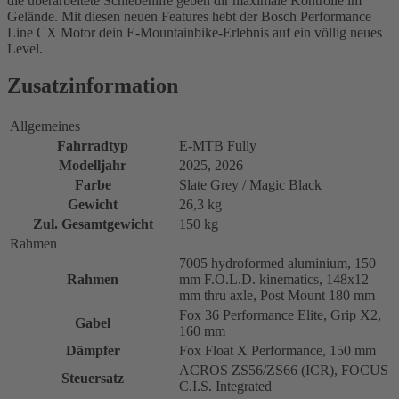
die überarbeitete Schiebehilfe geben dir maximale Kontrolle im
Gelände. Mit diesen neuen Features hebt der Bosch Performance
Line CX Motor dein E-Mountainbike-Erlebnis auf ein völlig neues
Level.
Zusatzinformation
Allgemeines
Fahrradtyp
E-MTB Fully
Modelljahr
2025, 2026
Farbe
Slate Grey / Magic Black
Gewicht
26,3 kg
Zul. Gesamtgewicht
150 kg
Rahmen
7005 hydroformed aluminium, 150
Rahmen
mm F.O.L.D. kinematics, 148x12
mm thru axle, Post Mount 180 mm
Fox 36 Performance Elite, Grip X2,
Gabel
160 mm
Dämpfer
Fox Float X Performance, 150 mm
ACROS ZS56/ZS66 (ICR), FOCUS
Steuersatz
C.I.S. Integrated