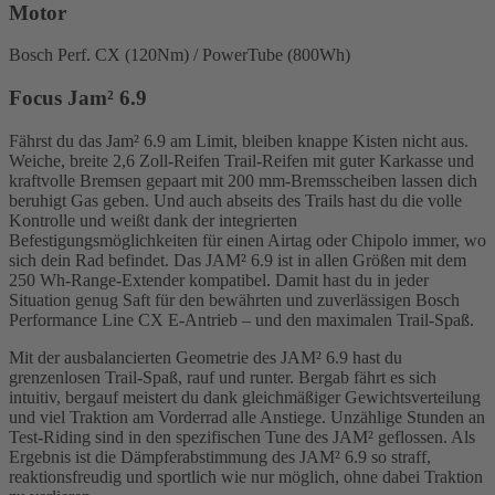
Motor
Bosch Perf. CX (120Nm) / PowerTube (800Wh)
Focus Jam² 6.9
Fährst du das Jam² 6.9 am Limit, bleiben knappe Kisten nicht aus.
Weiche, breite 2,6 Zoll-Reifen Trail-Reifen mit guter Karkasse und
kraftvolle Bremsen gepaart mit 200 mm-Bremsscheiben lassen dich
beruhigt Gas geben. Und auch abseits des Trails hast du die volle
Kontrolle und weißt dank der integrierten
Befestigungsmöglichkeiten für einen Airtag oder Chipolo immer, wo
sich dein Rad befindet. Das JAM² 6.9 ist in allen Größen mit dem
250 Wh-Range-Extender kompatibel. Damit hast du in jeder
Situation genug Saft für den bewährten und zuverlässigen Bosch
Performance Line CX E-Antrieb – und den maximalen Trail-Spaß.
Mit der ausbalancierten Geometrie des JAM² 6.9 hast du
grenzenlosen Trail-Spaß, rauf und runter. Bergab fährt es sich
intuitiv, bergauf meistert du dank gleichmäßiger Gewichtsverteilung
und viel Traktion am Vorderrad alle Anstiege. Unzählige Stunden an
Test-Riding sind in den spezifischen Tune des JAM² geflossen. Als
Ergebnis ist die Dämpferabstimmung des JAM² 6.9 so straff,
reaktionsfreudig und sportlich wie nur möglich, ohne dabei Traktion