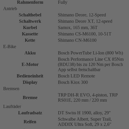
Rahmenform
Fully
Antrieb
Schalthebel
Shimano Deore, 12-Speed
Schaltwerk
Shimano Deore XT, 12-speed
Kurbel
Samox, 165 mm, 36T
Kassette
Shimano CS-M6100, 10-51T
Kette
Shimano CN-M6100
E-Bike
Akku
Bosch PowerTube Li-Ion (800 Wh)
Bosch Performance Line CX 85Nm
E-Motor
(BDU38) bis zu 120 Nm per Bosch
App selbst freischaltbar
Bedieneinheit
Bosch LED Remote
Display
Bosch Kiox 300
Bremsen
TRP DH-R EVO, 4-piston, TRP
Bremse
RS01E, 220 mm / 220 mm
Laufräder
Laufradsatz
DT Swiss H 1900, alloy, 29"
Schwalbe Albert, Super Trail,
Reifen
ADDIX Ultra Soft, 29 x 2,6"