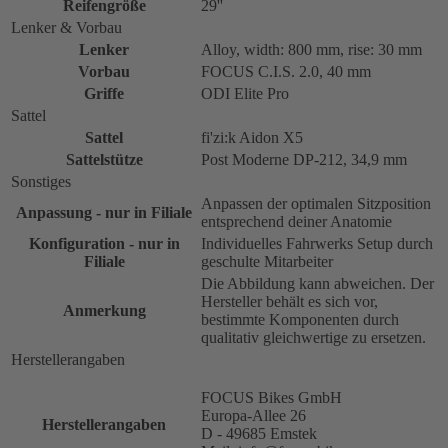
Reifengröße
29''
Lenker & Vorbau
Lenker
Alloy, width: 800 mm, rise: 30 mm
Vorbau
FOCUS C.I.S. 2.0, 40 mm
Griffe
ODI Elite Pro
Sattel
Sattel
fi'zi:k Aidon X5
Sattelstütze
Post Moderne DP-212, 34,9 mm
Sonstiges
Anpassen der optimalen Sitzposition
Anpassung - nur in Filiale
entsprechend deiner Anatomie
Konfiguration - nur in
Individuelles Fahrwerks Setup durch
Filiale
geschulte Mitarbeiter
Die Abbildung kann abweichen. Der
Hersteller behält es sich vor,
Anmerkung
bestimmte Komponenten durch
qualitativ gleichwertige zu ersetzen.
Herstellerangaben
FOCUS Bikes GmbH
Europa-Allee 26
Herstellerangaben
D - 49685 Emstek