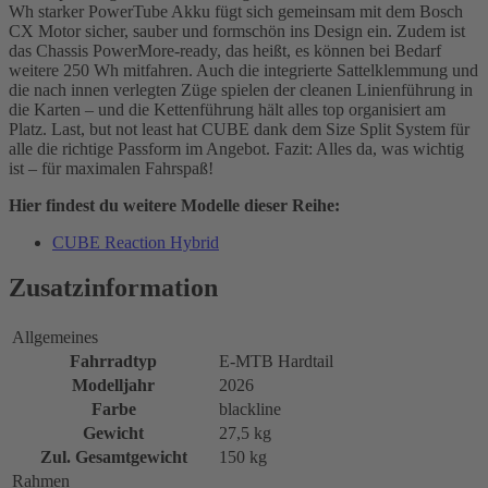
Wh starker PowerTube Akku fügt sich gemeinsam mit dem Bosch
CX Motor sicher, sauber und formschön ins Design ein. Zudem ist
das Chassis PowerMore-ready, das heißt, es können bei Bedarf
weitere 250 Wh mitfahren. Auch die integrierte Sattelklemmung und
die nach innen verlegten Züge spielen der cleanen Linienführung in
die Karten – und die Kettenführung hält alles top organisiert am
Platz. Last, but not least hat CUBE dank dem Size Split System für
alle die richtige Passform im Angebot. Fazit: Alles da, was wichtig
ist – für maximalen Fahrspaß!
Hier findest du weitere Modelle dieser Reihe:
CUBE Reaction Hybrid
Zusatzinformation
Allgemeines
Fahrradtyp
E-MTB Hardtail
Modelljahr
2026
Farbe
blackline
Gewicht
27,5 kg
Zul. Gesamtgewicht
150 kg
Rahmen