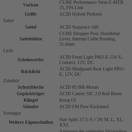
CUBE Performance Stem E-MTB
Vorbau
35, FPI-Link
Griffe
ACID Hybrid Perform
Sattel
Sattel
ACID Sequence 160
CUBE Dropper Post, Handlebar
Sattelstütze
Lever, Internal Cable Routing,
31.6mm
Licht
ACID Front Light PRO-E 150 X-
Scheinwerfer
Connect, 12V, DC
ACID Mudguard Rear Light PRO-
Rücklicht
E, 12V, DC
Zubehör
Schutzbleche
ACID 85 BB-Mount
Gepäckträger
ACID Carrier SIC 2.0 Rail Boost
Klingel
Knog Oi
Ständer
ACID FM Pure Kickstand
Sonstiges
Size Split: 27.5: S // 29: M, L, XL,
Weitere Eigenschaften
XXL
Anpassen der optimalen Sitzposition