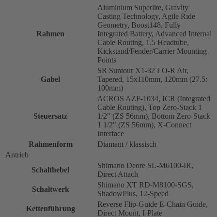
Aluminium Superlite, Gravity
Casting Technology, Agile Ride
Geometry, Boost148, Fully
Rahmen
Integrated Battery, Advanced Internal
Cable Routing, 1.5 Headtube,
Kickstand/Fender/Carrier Mounting
Points
SR Suntour X1-32 LO-R Air,
Gabel
Tapered, 15x110mm, 120mm (27.5:
100mm)
ACROS AZF-1034, ICR (Integrated
Cable Routing), Top Zero-Stack 1
Steuersatz
1/2" (ZS 56mm), Bottom Zero-Stack
1 1/2" (ZS 56mm), X-Connect
Interface
Rahmenform
Diamant / klassisch
Antrieb
Shimano Deore SL-M6100-IR,
Schalthebel
Direct Attach
Shimano XT RD-M8100-SGS,
Schaltwerk
ShadowPlus, 12-Speed
Reverse Flip-Guide E-Chain Guide,
Kettenführung
Direct Mount, I-Plate