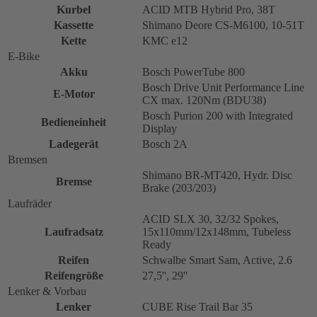
Kurbel
ACID MTB Hybrid Pro, 38T
Kassette
Shimano Deore CS-M6100, 10-51T
Kette
KMC e12
E-Bike
Akku
Bosch PowerTube 800
Bosch Drive Unit Performance Line
E-Motor
CX max. 120Nm (BDU38)
Bosch Purion 200 with Integrated
Bedieneinheit
Display
Ladegerät
Bosch 2A
Bremsen
Shimano BR-MT420, Hydr. Disc
Bremse
Brake (203/203)
Laufräder
ACID SLX 30, 32/32 Spokes,
Laufradsatz
15x110mm/12x148mm, Tubeless
Ready
Reifen
Schwalbe Smart Sam, Active, 2.6
Reifengröße
27,5'', 29''
Lenker & Vorbau
Lenker
CUBE Rise Trail Bar 35