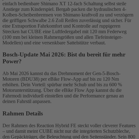
einfach bedienbare Shimano XT 12-fach Schaltung selbst steile
Anstiege zum Kinderspiel. Bergab packen die hydraulischen 4-
Kolben-Scheibenbremsen von Shimano kraftvoll zu und verzögern
die griffigen Schwalbe 2.6 Zoll Reifen zuverlässig und sicher. Für
eine Extraportion Fahrkomfort und Kontrolle auf ruppigeren
Strecken hat CUBE eine Luftfedergabel mit 120 mm Federweg
(100 mm bei kleinen Rahmengrößen und allen Tiefeinsteiger-
Modellen) und eine versenkbare Sattelstütze verbaut.
Bosch-Update Mai 2026: Bist du bereit für mehr
Power?
Ab Mai 2026 kannst du das Drehmoment der Gen-5-Bosch-
Motoren (BDU38) per eBike Flow-App auf bis zu 120 Nm
erhöhen. Dein Vorteil: spürbar mehr Schub und bis zu 600 %
Motorunterstützung. Über die eBike Flow App kannst du die
Fahrmodi individuell einstellen und die Performance genau an
deinen Fahrstil anpassen.
Rahmen Details
Der Rahmen des Reaction Hybrid FE steckt voller cleverer Features
– und damit meint CUBE nicht nur die integrierten Schutzbleche,
den Gepäckträger, die Beleuchtung und den Seitenständer. Sein 800