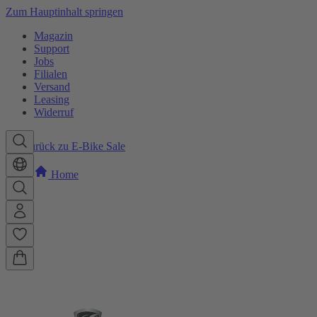
Zum Hauptinhalt springen
Magazin
Support
Jobs
Filialen
Versand
Leasing
Widerruf
Zurück zu E-Bike Sale
Home