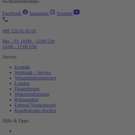
#wirhabendeinbike
Facebook
Instagram
Youtube
089 125 01 01 01
Mo. - Fr. 10:00 - 12:00 Uhr
14:00 - 17:00 Uhr
Service
Kontakt
Werkstatt – Service
Versandinformationen
Leasing
Finanzierung
Widerrufsformular
Reklamation
Fahrrad-
Versicherung
Kundenkonto löschen
Hilfe & Tipps