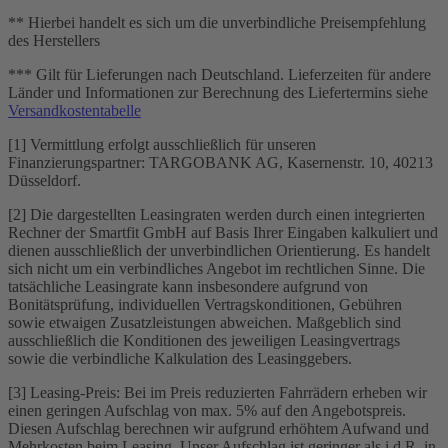
** Hierbei handelt es sich um die unverbindliche Preisempfehlung
des Herstellers
*** Gilt für Lieferungen nach Deutschland. Lieferzeiten für andere
Länder und Informationen zur Berechnung des Liefertermins siehe
Versandkostentabelle
[1] Vermittlung erfolgt ausschließlich für unseren
Finanzierungspartner: TARGOBANK AG, Kasernenstr. 10, 40213
Düsseldorf.
[2] Die dargestellten Leasingraten werden durch einen integrierten
Rechner der Smartfit GmbH auf Basis Ihrer Eingaben kalkuliert und
dienen ausschließlich der unverbindlichen Orientierung. Es handelt
sich nicht um ein verbindliches Angebot im rechtlichen Sinne. Die
tatsächliche Leasingrate kann insbesondere aufgrund von
Bonitätsprüfung, individuellen Vertragskonditionen, Gebühren
sowie etwaigen Zusatzleistungen abweichen. Maßgeblich sind
ausschließlich die Konditionen des jeweiligen Leasingvertrags
sowie die verbindliche Kalkulation des Leasinggebers.
[3] Leasing-Preis: Bei im Preis reduzierten Fahrrädern erheben wir
einen geringen Aufschlag von max. 5% auf den Angebotspreis.
Diesen Aufschlag berechnen wir aufgrund erhöhtem Aufwand und
Mehrkosten beim Leasing. Unser Aufschlag ist geringer als i.d.R. in