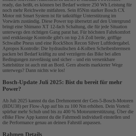
ready, das heißt, es können bei Bedarf weitere 250 Wh Leistung für
noch mehr Reichweite mitfahren. Sein 85Nm starker Bosch CX
Motor mit Smart System ist für tatkräftige Unterstützung im
Vorwärts zuständig. Diese Power top übersetzt auf den Untergrund
bringt eine Shimano XT 12-fach Schaltung, die für jede Situation
unterwegs den richtigen Gang parat hat. Für höchsten Fahrkomfort
und erstklassige Kontrolle gibt's on top 2.6 Zoll breite, griffige
Schwalbe Pneus und eine RockShox Recon Silver Luftfedergabel.
Apropos Kontrolle: Die hydraulischen 4-Kolben Scheibenbremsen
packen bei Bedarf kräftig zu und verzögern das Bike bei allen
Bedingungen zuverlässig und sicher – und ein versenkbare
Sattelstütze ist auch mit an Bord. Gern abseits markierter Wege
unterwegs? Dann nichts wie los!
Bosch-Update Juli 2025: Bist du bereit für mehr
Power?
Ab Juli 2025 kannst du das Drehmoment der Gen-5-Bosch-Motoren
(BDU38) per Flow-App auf bis zu 100 Nm erhöhen. Dein Vorteil:
spürbar mehr Schub und bis zu 400 % Motorunterstützung. Über die
eBike Flow App kannst du die Fahrmodi individuell einstellen und
die Performance genau an deinen Fahrstil anpassen.
Rahmen Details