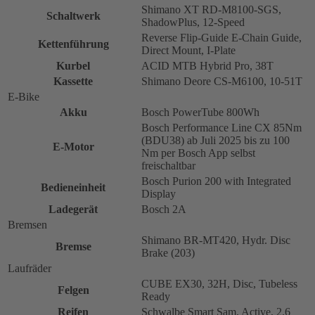
Shimano XT RD-M8100-SGS,
Schaltwerk
ShadowPlus, 12-Speed
Reverse Flip-Guide E-Chain Guide,
Kettenführung
Direct Mount, I-Plate
Kurbel
ACID MTB Hybrid Pro, 38T
Kassette
Shimano Deore CS-M6100, 10-51T
E-Bike
Akku
Bosch PowerTube 800Wh
Bosch Performance Line CX 85Nm
(BDU38) ab Juli 2025 bis zu 100
E-Motor
Nm per Bosch App selbst
freischaltbar
Bosch Purion 200 with Integrated
Bedieneinheit
Display
Ladegerät
Bosch 2A
Bremsen
Shimano BR-MT420, Hydr. Disc
Bremse
Brake (203)
Laufräder
CUBE EX30, 32H, Disc, Tubeless
Felgen
Ready
Reifen
Schwalbe Smart Sam, Active, 2.6