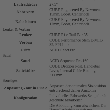
Laufradgröße
27,5''
CUBE Engineered By Newmen,
Nabe vorn
15mm, Boost, Centerlock
CUBE Engineered By Newmen,
Nabe hinten
12mm, Boost, Centerlock
Lenker & Vorbau
Lenker
CUBE Rise Trail Bar 35
CUBE Performance Stem E-MTB
Vorbau
35, FPI-Link
Griffe
ACID React Pro
Sattel
Sattel
ACID Sequence Pro 160
CUBE Dropper Post, Handlebar
Sattelstütze
Lever, Internal Cable Routing,
31.6mm
Sonstiges
Anpassen der optimalen Sitzposition
Anpassung - nur in Filiale
entsprechend deiner Anatomie
Individuelles Fahrwerks Setup durch
Konfiguration
geschulte Mitarbeiter
Die Abbildung kann abweichen. Der
Hersteller behält es sich vor,