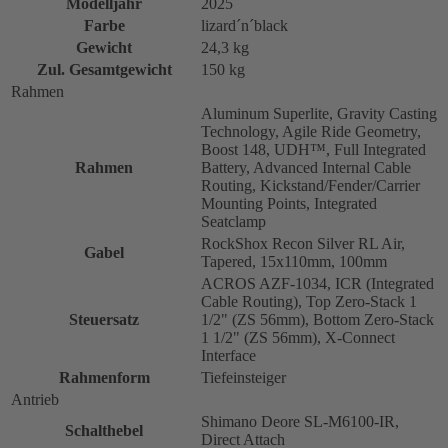
Modelljahr
2025
Farbe
lizard´n´black
Gewicht
24,3 kg
Zul. Gesamtgewicht
150 kg
Rahmen
Aluminum Superlite, Gravity Casting
Technology, Agile Ride Geometry,
Boost 148, UDH™, Full Integrated
Rahmen
Battery, Advanced Internal Cable
Routing, Kickstand/Fender/Carrier
Mounting Points, Integrated
Seatclamp
RockShox Recon Silver RL Air,
Gabel
Tapered, 15x110mm, 100mm
ACROS AZF-1034, ICR (Integrated
Cable Routing), Top Zero-Stack 1
Steuersatz
1/2" (ZS 56mm), Bottom Zero-Stack
1 1/2" (ZS 56mm), X-Connect
Interface
Rahmenform
Tiefeinsteiger
Antrieb
Shimano Deore SL-M6100-IR,
Schalthebel
Direct Attach