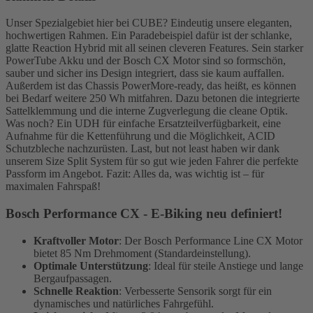
Unser Spezialgebiet hier bei CUBE? Eindeutig unsere eleganten,
hochwertigen Rahmen. Ein Paradebeispiel dafür ist der schlanke,
glatte Reaction Hybrid mit all seinen cleveren Features. Sein starker
PowerTube Akku und der Bosch CX Motor sind so formschön,
sauber und sicher ins Design integriert, dass sie kaum auffallen.
Außerdem ist das Chassis PowerMore-ready, das heißt, es können
bei Bedarf weitere 250 Wh mitfahren. Dazu betonen die integrierte
Sattelklemmung und die interne Zugverlegung die cleane Optik.
Was noch? Ein UDH für einfache Ersatzteilverfügbarkeit, eine
Aufnahme für die Kettenführung und die Möglichkeit, ACID
Schutzbleche nachzurüsten. Last, but not least haben wir dank
unserem Size Split System für so gut wie jeden Fahrer die perfekte
Passform im Angebot. Fazit: Alles da, was wichtig ist – für
maximalen Fahrspaß!
Bosch Performance CX - E-Biking neu definiert!
Kraftvoller Motor
: Der Bosch Performance Line CX Motor
bietet 85 Nm Drehmoment (Standardeinstellung).
Optimale Unterstützung
: Ideal für steile Anstiege und lange
Bergaufpassagen.
Schnelle Reaktion
: Verbesserte Sensorik sorgt für ein
dynamisches und natürliches Fahrgefühl.