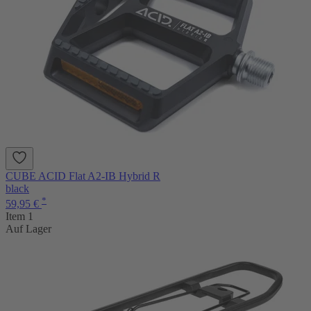
CUBE ACID Flat A2-IB Hybrid R
black
*
59,95 €
Item 1
Auf Lager