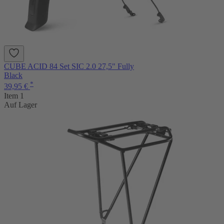
CUBE ACID 84 Set SIC 2.0 27,5" Fully
Black
*
39,95 €
Item 1
Auf Lager