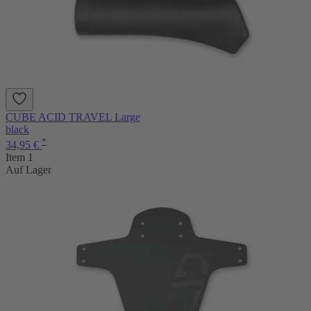
CUBE ACID TRAVEL Large
black
*
34,95 €
Item 1
Auf Lager