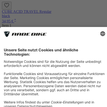
CUBE ACID TRAVEL Regular
black
*
34,95 €
Item 1
Auf Lager