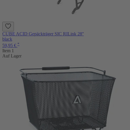
CUBE ACID Gepäckträger SIC RILink 28''
black
*
59,95 €
Item 1
Auf Lager