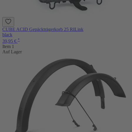
CUBE ACID Gepäckträgerkorb 25 RILink
black
*
39,95 €
Item 1
Auf Lager