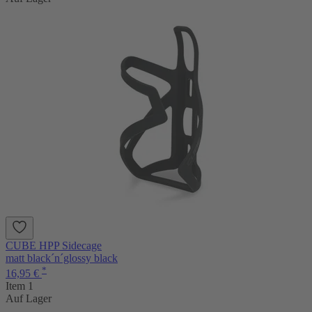
CUBE HPP Sidecage
matt black´n´glossy black
*
16,95 €
Item 1
Auf Lager