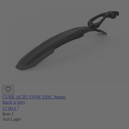
CUBE ACID VANE DISC hinten
black´n´grey
*
17,90 €
Item 1
Auf Lager