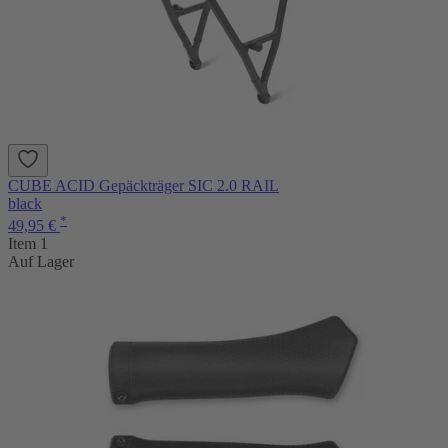
CUBE ACID Gepäckträger SIC 2.0 RAIL
black
*
49,95 €
Item 1
Auf Lager