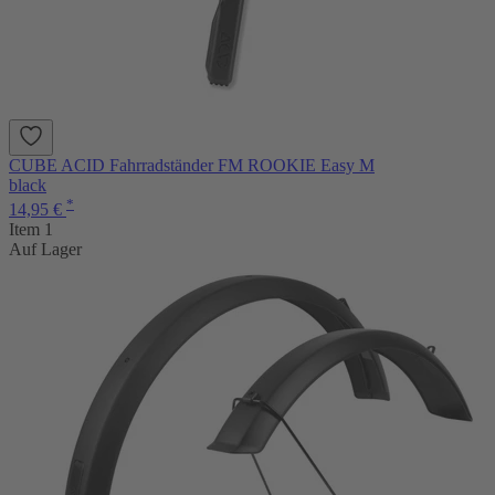
CUBE ACID Fahrradständer FM ROOKIE Easy M
black
*
14,95 €
Item 1
Auf Lager