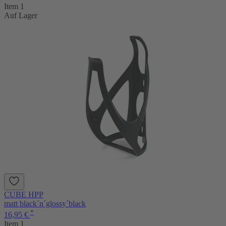
Item 1
Auf Lager
CUBE HPP
matt black´n´glossy´black
*
16,95 €
Item 1