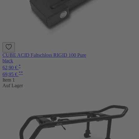
CUBE ACID Faltschloss RIGID 100 Pure
black
*
62,90 €
**
69,95 €
Item 1
Auf Lager