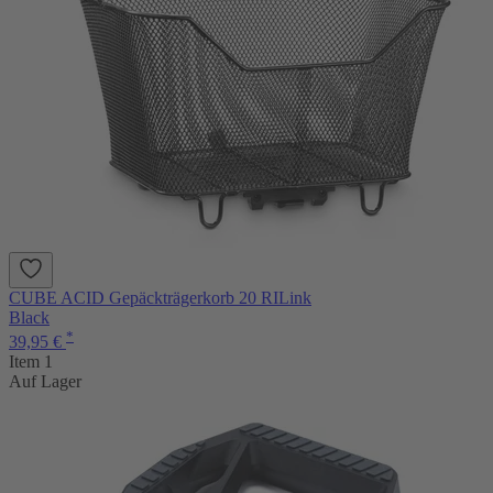
CUBE ACID Gepäckträgerkorb 20 RILink
Black
*
39,95 €
Item 1
Auf Lager