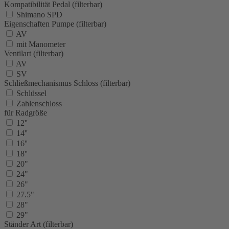
Kompatibilität Pedal (filterbar)
Shimano SPD
Eigenschaften Pumpe (filterbar)
AV
mit Manometer
Ventilart (filterbar)
AV
SV
Schließmechanismus Schloss (filterbar)
Schlüssel
Zahlenschloss
für Radgröße
12''
14''
16''
18''
20"
24"
26"
27.5"
28"
29"
Ständer Art (filterbar)