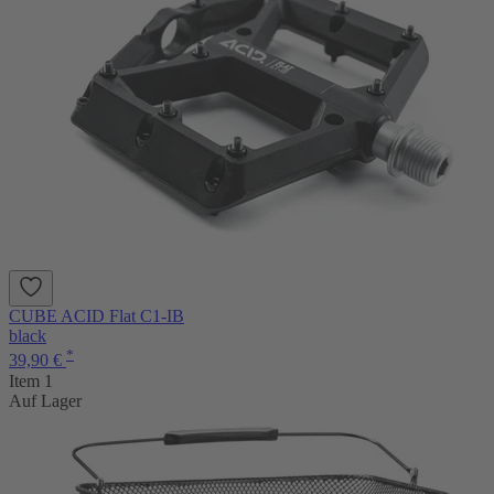
CUBE ACID Flat C1-IB
black
*
39,90 €
Item 1
Auf Lager