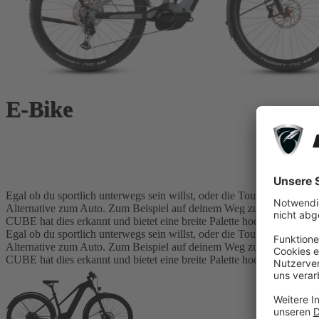
E-Bike
Egal ob du sportlich unterwegs sein willst, oder die Tour lieber entsp
Alternative zum Auto. Zum Beispiel auf deinem Weg zur Arbeit. Wie he
CUBE hat dies erkannt und bietet eine breite Palette hochwertiger Pe
Egal ob du sportlich unterwegs sein willst, oder die Tour lieber entsp
Alternative zum Auto. Zum Beispiel auf deinem Weg zur Arbeit. Wie he
CUBE hat dies erkannt und bietet eine breite Palette hochwertiger Pe