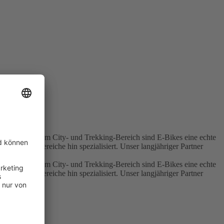
euern soll. Und im City- und Trekking-Bereich sind E-Bikes eine echte
le Einsatzbereiche hin spezialisiert. Unser langjähriger Partner
euern soll. Und im City- und Trekking-Bereich sind E-Bikes eine echte
le Einsatzbereiche hin spezialisiert. Unser langjähriger Partner