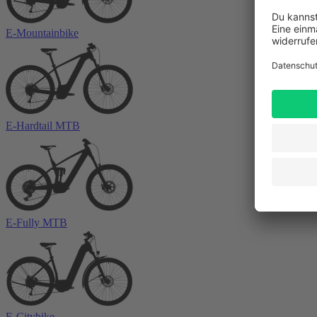
E-Mountainbike
E-Hardtail MTB
E-Fully MTB
E-Citybike