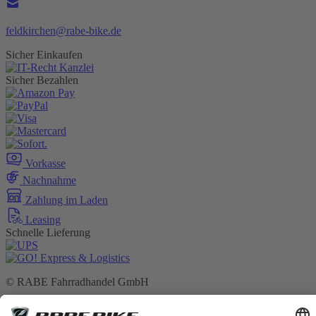
feldkirchen@rabe-bike.de
Sicher Einkaufen
Sicher Bezahlen
Vorkasse
Nachnahme
Zahlung im Laden
Leasing
Schnelle Lieferung
© RABE Fahrradhandel GmbH
* Alle Preise verstehen sich inkl. gesetzl. MwSt. zzgl. ggf.