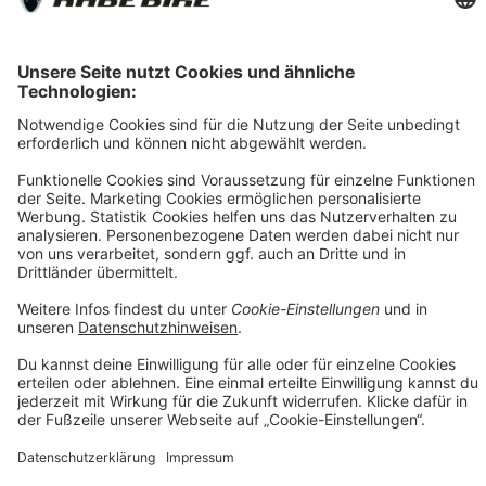
Versandkosten
** Hierbei handelt es sich um die unverbindliche Preisempfehlung
des Herstellers
*** Gilt für Lieferungen nach Deutschland. Lieferzeiten für andere
Länder und Informationen zur Berechnung des Liefertermins siehe
Versandkostentabelle
[1] Vermittlung erfolgt ausschließlich für unseren
Finanzierungspartner: TARGOBANK AG, Kasernenstr. 10, 40213
Düsseldorf.
[2] Die dargestellten Leasingraten werden durch einen integrierten
Rechner der Smartfit GmbH auf Basis Ihrer Eingaben kalkuliert und
dienen ausschließlich der unverbindlichen Orientierung. Es handelt
sich nicht um ein verbindliches Angebot im rechtlichen Sinne. Die
tatsächliche Leasingrate kann insbesondere aufgrund von
Bonitätsprüfung, individuellen Vertragskonditionen, Gebühren
sowie etwaigen Zusatzleistungen abweichen. Maßgeblich sind
ausschließlich die Konditionen des jeweiligen Leasingvertrags
sowie die verbindliche Kalkulation des Leasinggebers.
[3] Leasing-Preis: Bei im Preis reduzierten Fahrrädern erheben wir
einen geringen Aufschlag von max. 5% auf den Angebotspreis.
Diesen Aufschlag berechnen wir aufgrund erhöhtem Aufwand und