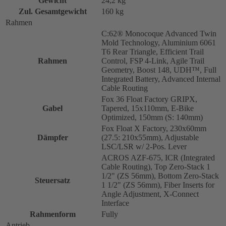
Gewicht
24,2 kg
Zul. Gesamtgewicht
160 kg
Rahmen
C:62® Monocoque Advanced Twin
Mold Technology, Aluminium 6061
T6 Rear Triangle, Efficient Trail
Rahmen
Control, FSP 4-Link, Agile Trail
Geometry, Boost 148, UDH™, Full
Integrated Battery, Advanced Internal
Cable Routing
Fox 36 Float Factory GRIPX,
Gabel
Tapered, 15x110mm, E-Bike
Optimized, 150mm (S: 140mm)
Fox Float X Factory, 230x60mm
Dämpfer
(27.5: 210x55mm), Adjustable
LSC/LSR w/ 2-Pos. Lever
ACROS AZF-675, ICR (Integrated
Cable Routing), Top Zero-Stack 1
1/2" (ZS 56mm), Bottom Zero-Stack
Steuersatz
1 1/2" (ZS 56mm), Fiber Inserts for
Angle Adjustment, X-Connect
Interface
Rahmenform
Fully
Antrieb