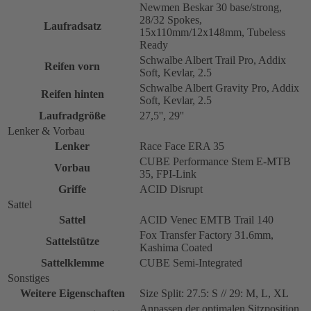
Newmen Beskar 30 base/strong,
28/32 Spokes,
Laufradsatz
15x110mm/12x148mm, Tubeless
Ready
Schwalbe Albert Trail Pro, Addix
Reifen vorn
Soft, Kevlar, 2.5
Schwalbe Albert Gravity Pro, Addix
Reifen hinten
Soft, Kevlar, 2.5
Laufradgröße
27,5'', 29''
Lenker & Vorbau
Lenker
Race Face ERA 35
CUBE Performance Stem E-MTB
Vorbau
35, FPI-Link
Griffe
ACID Disrupt
Sattel
Sattel
ACID Venec EMTB Trail 140
Fox Transfer Factory 31.6mm,
Sattelstütze
Kashima Coated
Sattelklemme
CUBE Semi-Integrated
Sonstiges
Weitere Eigenschaften
Size Split: 27.5: S // 29: M, L, XL
Anpassen der optimalen Sitzposition