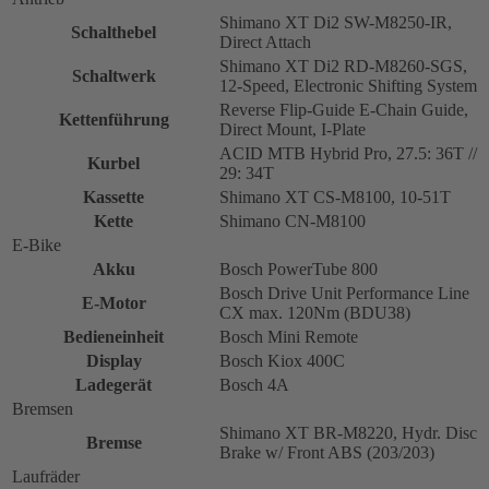
Shimano XT Di2 SW-M8250-IR,
Schalthebel
Direct Attach
Shimano XT Di2 RD-M8260-SGS,
Schaltwerk
12-Speed, Electronic Shifting System
Reverse Flip-Guide E-Chain Guide,
Kettenführung
Direct Mount, I-Plate
ACID MTB Hybrid Pro, 27.5: 36T //
Kurbel
29: 34T
Kassette
Shimano XT CS-M8100, 10-51T
Kette
Shimano CN-M8100
E-Bike
Akku
Bosch PowerTube 800
Bosch Drive Unit Performance Line
E-Motor
CX max. 120Nm (BDU38)
Bedieneinheit
Bosch Mini Remote
Display
Bosch Kiox 400C
Ladegerät
Bosch 4A
Bremsen
Shimano XT BR-M8220, Hydr. Disc
Bremse
Brake w/ Front ABS (203/203)
Laufräder