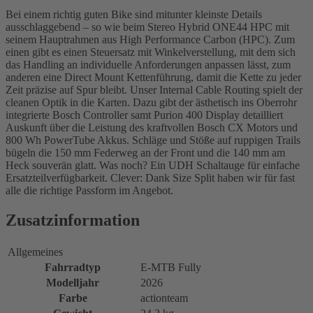
Bei einem richtig guten Bike sind mitunter kleinste Details
ausschlaggebend – so wie beim Stereo Hybrid ONE44 HPC mit
seinem Hauptrahmen aus High Performance Carbon (HPC). Zum
einen gibt es einen Steuersatz mit Winkelverstellung, mit dem sich
das Handling an individuelle Anforderungen anpassen lässt, zum
anderen eine Direct Mount Kettenführung, damit die Kette zu jeder
Zeit präzise auf Spur bleibt. Unser Internal Cable Routing spielt der
cleanen Optik in die Karten. Dazu gibt der ästhetisch ins Oberrohr
integrierte Bosch Controller samt Purion 400 Display detailliert
Auskunft über die Leistung des kraftvollen Bosch CX Motors und
800 Wh PowerTube Akkus. Schläge und Stöße auf ruppigen Trails
bügeln die 150 mm Federweg an der Front und die 140 mm am
Heck souverän glatt. Was noch? Ein UDH Schaltauge für einfache
Ersatzteilverfügbarkeit. Clever: Dank Size Split haben wir für fast
alle die richtige Passform im Angebot.
Zusatzinformation
Allgemeines
Fahrradtyp
E-MTB Fully
Modelljahr
2026
Farbe
actionteam