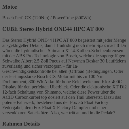
Motor
Bosch Perf. CX (120Nm) / PowerTube (800Wh)
CUBE Stereo Hybrid ONE44 HPC AT 800
Das Stereo Hybrid ONE44 HPC AT 800 begeistert mit jeder Menge
ausgeklügelter Details, damit Trailriding noch mehr Spaß macht! Da
wären die hydraulischen Shimano XT 4-Kolben-Scheibenbremsen
mit der ABS Pro Technologie von Bosch, welche die supergriffigen
Schwalbe Albert 2.5 Zoll Pneus auf Newmen Beskar 30 Laufrädern
zuverlässig und sicher verzögern – für 1a-
Geschwindigkeitskontrolle bei allen (Offroad-)Bedingungen. Oder
der leistungsstarke Bosch CX Motor mit bis zu 100 Nm
Drehmoment, 800 Wh Akku für hohe Reichweite und Kiox 400C
Display für den perfekten Überblick. Oder die elektronische XT Di2
12-fach Schaltung von Shimano, welche diese Power über die
ACID Carbonkurbel top dosiert auf den Trail übersetzt. Dazu das
potente Fahrwerk, bestehend aus der Fox 36 Float Factory
Federgabel, dem Fox Float X Factory Dämpfer und einer
versenkbaren Sattelstütze. Also, wer tritt an und in die Pedale?
Rahmen Details