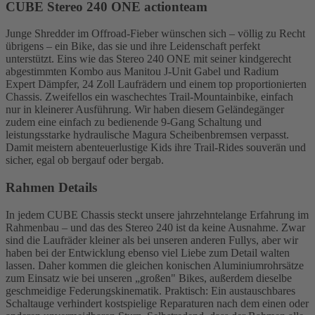
CUBE Stereo 240 ONE actionteam
Junge Shredder im Offroad-Fieber wünschen sich – völlig zu Recht
übrigens – ein Bike, das sie und ihre Leidenschaft perfekt
unterstützt. Eins wie das Stereo 240 ONE mit seiner kindgerecht
abgestimmten Kombo aus Manitou J-Unit Gabel und Radium
Expert Dämpfer, 24 Zoll Laufrädern und einem top proportionierten
Chassis. Zweifellos ein waschechtes Trail-Mountainbike, einfach
nur in kleinerer Ausführung. Wir haben diesem Geländegänger
zudem eine einfach zu bedienende 9-Gang Schaltung und
leistungsstarke hydraulische Magura Scheibenbremsen verpasst.
Damit meistern abenteuerlustige Kids ihre Trail-Rides souverän und
sicher, egal ob bergauf oder bergab.
Rahmen Details
In jedem CUBE Chassis steckt unsere jahrzehntelange Erfahrung im
Rahmenbau – und das des Stereo 240 ist da keine Ausnahme. Zwar
sind die Laufräder kleiner als bei unseren anderen Fullys, aber wir
haben bei der Entwicklung ebenso viel Liebe zum Detail walten
lassen. Daher kommen die gleichen konischen Aluminiumrohrsätze
zum Einsatz wie bei unseren „großen" Bikes, außerdem dieselbe
geschmeidige Federungskinematik. Praktisch: Ein austauschbares
Schaltauge verhindert kostspielige Reparaturen nach dem einen oder