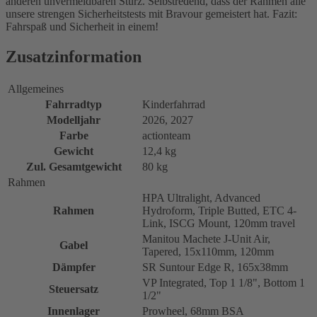
anderen unvermeidbaren Sturz. Selbstredend, dass der Rahmen alle
unsere strengen Sicherheitstests mit Bravour gemeistert hat. Fazit:
Fahrspaß und Sicherheit in einem!
Zusatzinformation
Allgemeines
Fahrradtyp
Kinderfahrrad
Modelljahr
2026, 2027
Farbe
actionteam
Gewicht
12,4 kg
Zul. Gesamtgewicht
80 kg
Rahmen
HPA Ultralight, Advanced
Rahmen
Hydroform, Triple Butted, ETC 4-
Link, ISCG Mount, 120mm travel
Manitou Machete J-Unit Air,
Gabel
Tapered, 15x110mm, 120mm
Dämpfer
SR Suntour Edge R, 165x38mm
VP Integrated, Top 1 1/8", Bottom 1
Steuersatz
1/2"
Innenlager
Prowheel, 68mm BSA