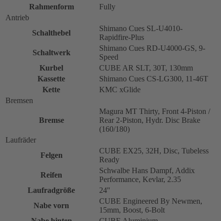
Rahmenform
Fully
Antrieb
Shimano Cues SL-U4010-
Schalthebel
Rapidfire-Plus
Shimano Cues RD-U4000-GS, 9-
Schaltwerk
Speed
Kurbel
CUBE AR SLT, 30T, 130mm
Kassette
Shimano Cues CS-LG300, 11-46T
Kette
KMC xGlide
Bremsen
Magura MT Thirty, Front 4-Piston /
Bremse
Rear 2-Piston, Hydr. Disc Brake
(160/180)
Laufräder
CUBE EX25, 32H, Disc, Tubeless
Felgen
Ready
Schwalbe Hans Dampf, Addix
Reifen
Performance, Kevlar, 2.35
Laufradgröße
24''
CUBE Engineered By Newmen,
Nabe vorn
15mm, Boost, 6-Bolt
Nabe hinten
CUBE Aluminium