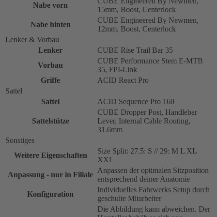
CUBE Engineered By Newmen,
Nabe vorn
15mm, Boost, Centerlock
CUBE Engineered By Newmen,
Nabe hinten
12mm, Boost, Centerlock
Lenker & Vorbau
Lenker
CUBE Rise Trail Bar 35
CUBE Performance Stem E-MTB
Vorbau
35, FPI-Link
Griffe
ACID React Pro
Sattel
Sattel
ACID Sequence Pro 160
CUBE Dropper Post, Handlebar
Sattelstütze
Lever, Internal Cable Routing,
31.6mm
Sonstiges
Size Split: 27.5: S // 29: M L XL
Weitere Eigenschaften
XXL
Anpassen der optimalen Sitzposition
Anpassung - nur in Filiale
entsprechend deiner Anatomie
Individuelles Fahrwerks Setup durch
Konfiguration
geschulte Mitarbeiter
Die Abbildung kann abweichen. Der