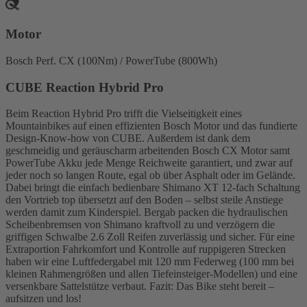
Motor
Bosch Perf. CX (100Nm) / PowerTube (800Wh)
CUBE Reaction Hybrid Pro
Beim Reaction Hybrid Pro trifft die Vielseitigkeit eines
Mountainbikes auf einen effizienten Bosch Motor und das fundierte
Design-Know-how von CUBE. Außerdem ist dank dem
geschmeidig und geräuscharm arbeitenden Bosch CX Motor samt
PowerTube Akku jede Menge Reichweite garantiert, und zwar auf
jeder noch so langen Route, egal ob über Asphalt oder im Gelände.
Dabei bringt die einfach bedienbare Shimano XT 12-fach Schaltung
den Vortrieb top übersetzt auf den Boden – selbst steile Anstiege
werden damit zum Kinderspiel. Bergab packen die hydraulischen
Scheibenbremsen von Shimano kraftvoll zu und verzögern die
griffigen Schwalbe 2.6 Zoll Reifen zuverlässig und sicher. Für eine
Extraportion Fahrkomfort und Kontrolle auf ruppigeren Strecken
haben wir eine Luftfedergabel mit 120 mm Federweg (100 mm bei
kleinen Rahmengrößen und allen Tiefeinsteiger-Modellen) und eine
versenkbare Sattelstütze verbaut. Fazit: Das Bike steht bereit –
aufsitzen und los!