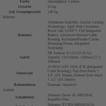
Farbe
smaragdgrey´n´prism
Gewicht
25 kg
Zul. Gesamtgewicht
140 kg
Rahmen
Aluminum Superlite, Gravity Casting
Technology, Agile Ride Geometry,
Boost 148, UDH™, Full Integrated
Rahmen
Battery, Advanced Internal Cable
Routing, Kickstand/Fender/Carrier
Mounting Points, Integrated
Seatclamp
SR Suntour X1-32 LO-R Air,
Gabel
Tapered, 15x110mm, 120mm (27,5:
100mm)
ACROS AZF-1034, ICR (Integrated
Cable Routing), Top Zero-Stack 1
Steuersatz
1/2" (ZS 56mm), Bottom Zero-Stack
1 1/2" (ZS 56mm)
Rahmenform
Diamant / klassisch
Antrieb
Shimano Deore SL-M6100-R,
Schalthebel
Rapidfire Plus
Shimano XT RD-M8100-SGS,