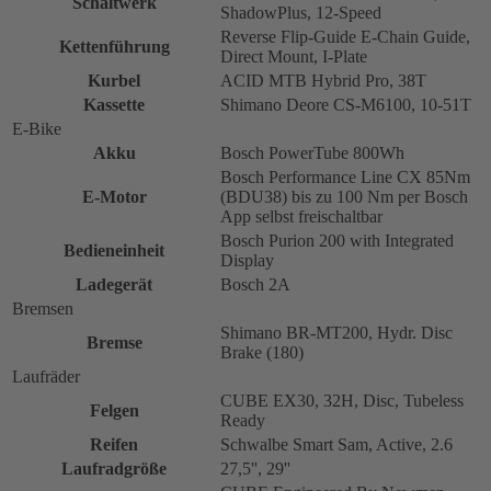
Schaltwerk
ShadowPlus, 12-Speed
Reverse Flip-Guide E-Chain Guide,
Kettenführung
Direct Mount, I-Plate
Kurbel
ACID MTB Hybrid Pro, 38T
Kassette
Shimano Deore CS-M6100, 10-51T
E-Bike
Akku
Bosch PowerTube 800Wh
Bosch Performance Line CX 85Nm
E-Motor
(BDU38) bis zu 100 Nm per Bosch
App selbst freischaltbar
Bosch Purion 200 with Integrated
Bedieneinheit
Display
Ladegerät
Bosch 2A
Bremsen
Shimano BR-MT200, Hydr. Disc
Bremse
Brake (180)
Laufräder
CUBE EX30, 32H, Disc, Tubeless
Felgen
Ready
Reifen
Schwalbe Smart Sam, Active, 2.6
Laufradgröße
27,5'', 29''