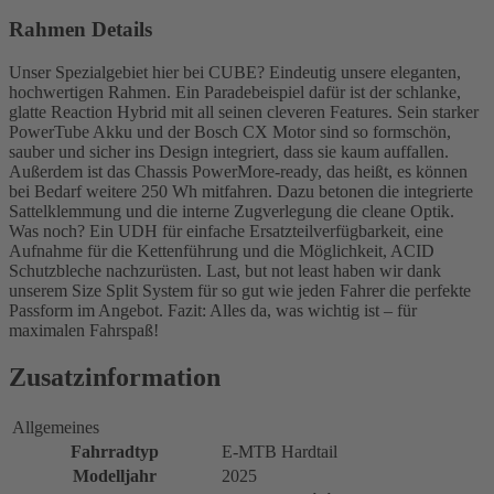
Rahmen Details
Unser Spezialgebiet hier bei CUBE? Eindeutig unsere eleganten,
hochwertigen Rahmen. Ein Paradebeispiel dafür ist der schlanke,
glatte Reaction Hybrid mit all seinen cleveren Features. Sein starker
PowerTube Akku und der Bosch CX Motor sind so formschön,
sauber und sicher ins Design integriert, dass sie kaum auffallen.
Außerdem ist das Chassis PowerMore-ready, das heißt, es können
bei Bedarf weitere 250 Wh mitfahren. Dazu betonen die integrierte
Sattelklemmung und die interne Zugverlegung die cleane Optik.
Was noch? Ein UDH für einfache Ersatzteilverfügbarkeit, eine
Aufnahme für die Kettenführung und die Möglichkeit, ACID
Schutzbleche nachzurüsten. Last, but not least haben wir dank
unserem Size Split System für so gut wie jeden Fahrer die perfekte
Passform im Angebot. Fazit: Alles da, was wichtig ist – für
maximalen Fahrspaß!
Zusatzinformation
Allgemeines
Fahrradtyp
E-MTB Hardtail
Modelljahr
2025