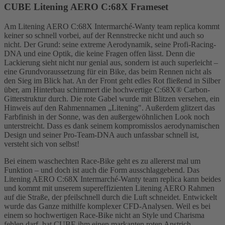
CUBE Litening AERO C:68X Frameset
Am Litening AERO C:68X Intermarché-Wanty team replica kommt
keiner so schnell vorbei, auf der Rennstrecke nicht und auch so
nicht. Der Grund: seine extreme Aerodynamik, seine Profi-Racing-
DNA und eine Optik, die keine Fragen offen lässt. Denn die
Lackierung sieht nicht nur genial aus, sondern ist auch superleicht –
eine Grundvoraussetzung für ein Bike, das beim Rennen nicht als
den Sieg im Blick hat. An der Front geht edles Rot fließend in Silber
über, am Hinterbau schimmert die hochwertige C:68X® Carbon-
Gitterstruktur durch. Die rote Gabel wurde mit Blitzen versehen, ein
Hinweis auf den Rahmennamen „Litening". Außerdem glitzert das
Farbfinish in der Sonne, was den außergewöhnlichen Look noch
unterstreicht. Dass es dank seinem kompromisslos aerodynamischen
Design und seiner Pro-Team-DNA auch unfassbar schnell ist,
versteht sich von selbst!
Bei einem waschechten Race-Bike geht es zu allererst mal um
Funktion – und doch ist auch die Form ausschlaggebend. Das
Litening AERO C:68X Intermarché-Wanty team replica kann beides
und kommt mit unserem supereffizienten Litening AERO Rahmen
auf die Straße, der pfeilschnell durch die Luft schneidet. Entwickelt
wurde das Ganze mithilfe komplexer CFD-Analysen. Weil es bei
einem so hochwertigen Race-Bike nicht an Style und Charisma
fehlen darf, hat CUBE ihm einen markanten roten Anstrich