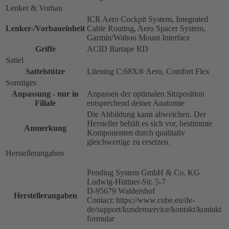
Lenker & Vorbau
ICR Aero Cockpit System, Integrated
Lenker-/Vorbaueinheit
Cable Routing, Aero Spacer System,
Garmin/Wahoo Mount Interface
Griffe
ACID Bartape RD
Sattel
Sattelstütze
Litening C:68X® Aero, Comfort Flex
Sonstiges
Anpassung - nur in
Anpassen der optimalen Sitzposition
Filiale
entsprechend deiner Anatomie
Die Abbildung kann abweichen. Der
Hersteller behält es sich vor, bestimmte
Anmerkung
Komponenten durch qualitativ
gleichwertige zu ersetzen.
Herstellerangaben
Pending System GmbH & Co. KG
Ludwig-Hüttner-Str. 5-7
D-95679 Waldershof
Herstellerangaben
Contact: https://www.cube.eu/de-
de/support/kundenservice/kontakt/kontakt
formular