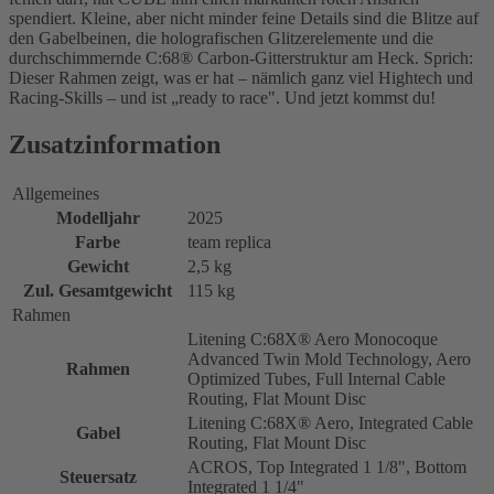
spendiert. Kleine, aber nicht minder feine Details sind die Blitze auf
den Gabelbeinen, die holografischen Glitzerelemente und die
durchschimmernde C:68® Carbon-Gitterstruktur am Heck. Sprich:
Dieser Rahmen zeigt, was er hat – nämlich ganz viel Hightech und
Racing-Skills – und ist „ready to race". Und jetzt kommst du!
Zusatzinformation
Allgemeines
Modelljahr
2025
Farbe
team replica
Gewicht
2,5 kg
Zul. Gesamtgewicht
115 kg
Rahmen
Litening C:68X® Aero Monocoque
Advanced Twin Mold Technology, Aero
Rahmen
Optimized Tubes, Full Internal Cable
Routing, Flat Mount Disc
Litening C:68X® Aero, Integrated Cable
Gabel
Routing, Flat Mount Disc
ACROS, Top Integrated 1 1/8", Bottom
Steuersatz
Integrated 1 1/4"