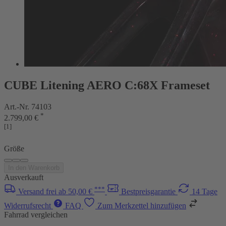
CUBE Litening AERO C:68X Frameset
Art.-Nr. 74103
*
2.799,00 €
[1]
Größe
In den Warenkorb
Ausverkauft
***
Versand frei ab 50,00 €
Bestpreisgarantie
14 Tage
Widerrufsrecht
FAQ
Zum Merkzettel hinzufügen
Fahrrad vergleichen