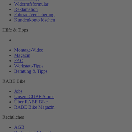
Widerrufsformular
Reklamation
Fahrrad-
Versicherung
Kundenkonto löschen
Hilfe & Tipps
Montage-
Video
Magazin
FAQ
Werkstatt-
Tipps
Beratung & Tipps
RABE Bike
Jobs
Unsere CUBE Stores
Über RABE Bike
RABE Bike Magazin
Rechtliches
AGB