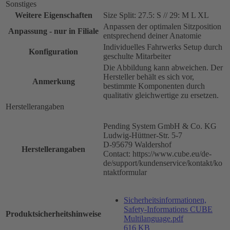
Sonstiges
Weitere Eigenschaften
Size Split: 27.5: S // 29: M L XL
Anpassen der optimalen Sitzposition
Anpassung - nur in Filiale
entsprechend deiner Anatomie
Individuelles Fahrwerks Setup durch
Konfiguration
geschulte Mitarbeiter
Die Abbildung kann abweichen. Der
Hersteller behält es sich vor,
Anmerkung
bestimmte Komponenten durch
qualitativ gleichwertige zu ersetzen.
Herstellerangaben
Pending System GmbH & Co. KG
Ludwig-Hüttner-Str. 5-7
D-95679 Waldershof
Herstellerangaben
Contact: https://www.cube.eu/de-
de/support/kundenservice/kontakt/ko
ntaktformular
Sicherheitsinformationen,
Safety-Informations CUBE
Produktsicherheitshinweise
Multilanguage.pdf
616 KB