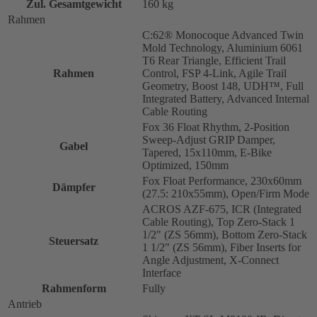
Zul. Gesamtgewicht
160 kg
Rahmen
C:62® Monocoque Advanced Twin
Mold Technology, Aluminium 6061
T6 Rear Triangle, Efficient Trail
Rahmen
Control, FSP 4-Link, Agile Trail
Geometry, Boost 148, UDH™, Full
Integrated Battery, Advanced Internal
Cable Routing
Fox 36 Float Rhythm, 2-Position
Sweep-Adjust GRIP Damper,
Gabel
Tapered, 15x110mm, E-Bike
Optimized, 150mm
Fox Float Performance, 230x60mm
Dämpfer
(27.5: 210x55mm), Open/Firm Mode
ACROS AZF-675, ICR (Integrated
Cable Routing), Top Zero-Stack 1
1/2" (ZS 56mm), Bottom Zero-Stack
Steuersatz
1 1/2" (ZS 56mm), Fiber Inserts for
Angle Adjustment, X-Connect
Interface
Rahmenform
Fully
Antrieb