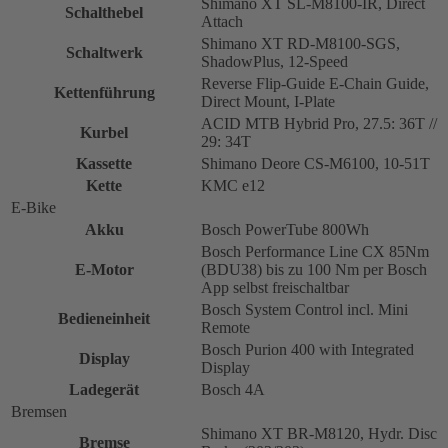
Shimano XT SL-M8100-IR, Direct
Schalthebel
Attach
Shimano XT RD-M8100-SGS,
Schaltwerk
ShadowPlus, 12-Speed
Reverse Flip-Guide E-Chain Guide,
Kettenführung
Direct Mount, I-Plate
ACID MTB Hybrid Pro, 27.5: 36T //
Kurbel
29: 34T
Kassette
Shimano Deore CS-M6100, 10-51T
Kette
KMC e12
E-Bike
Akku
Bosch PowerTube 800Wh
Bosch Performance Line CX 85Nm
E-Motor
(BDU38) bis zu 100 Nm per Bosch
App selbst freischaltbar
Bosch System Control incl. Mini
Bedieneinheit
Remote
Bosch Purion 400 with Integrated
Display
Display
Ladegerät
Bosch 4A
Bremsen
Shimano XT BR-M8120, Hydr. Disc
Bremse