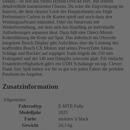
Details – so wie das Stereo Hybrid ONE44 HPC mit seinem
detailverliebt konstruierten Chassis. Da wäre die Zugverlegung im
Inneren, die dem cleanen Look des Hauptrahmens aus High
Performance Carbon in die Karten spielt und noch dazu den
Wartungsaufwand minimiert. Oder ein Steuersatz mit
Winkelverstellung, mit dem sich das Handling an individuelle
Anforderungen anpassen lässt. Dazu hält eine Direct-Mount-
Kettenführung die Kette auf Spur. Das ästhetisch ins Oberrohr
integrierte Bosch Display gibt Aufschluss über die Leistung des
kraftvollen Bosch CX Motors und seines PowerTube Akkus.
Schläge und Ruckler auf ruppigen Trails bügeln die 150 mm
Federgabel und der 140 mm Dämpfer souverän glatt. Für einfache
Ersatzteilverfügbarkeit gibt's ein UDH Schaltauge on top. Clever:
Dank Size Split haben wir für so gut wie jeden Fahrer die perfekte
Passform im Angebot.
Zusatzinformation
Allgemeines
Fahrradtyp
E-MTB Fully
Modelljahr
2025
Farbe
molotov´n´black
Gewicht
24,3 kg