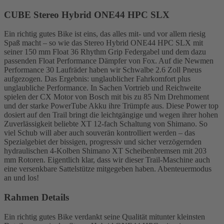
CUBE Stereo Hybrid ONE44 HPC SLX
Ein richtig gutes Bike ist eins, das alles mit- und vor allem riesig
Spaß macht – so wie das Stereo Hybrid ONE44 HPC SLX mit
seiner 150 mm Float 36 Rhythm Grip Federgabel und dem dazu
passenden Float Performance Dämpfer von Fox. Auf die Newmen
Performance 30 Laufräder haben wir Schwalbe 2.6 Zoll Pneus
aufgezogen. Das Ergebnis: unglaublicher Fahrkomfort plus
unglaubliche Performance. In Sachen Vortrieb und Reichweite
spielen der CX Motor von Bosch mit bis zu 85 Nm Drehmoment
und der starke PowerTube Akku ihre Trümpfe aus. Diese Power top
dosiert auf den Trail bringt die leichtgängige und wegen ihrer hohen
Zuverlässigkeit beliebte XT 12-fach Schaltung von Shimano. So
viel Schub will aber auch souverän kontrolliert werden – das
Spezialgebiet der bissigen, progressiv und sicher verzögernden
hydraulischen 4-Kolben Shimano XT Scheibenbremsen mit 203
mm Rotoren. Eigentlich klar, dass wir dieser Trail-Maschine auch
eine versenkbare Sattelstütze mitgegeben haben. Abenteuermodus
an und los!
Rahmen Details
Ein richtig gutes Bike verdankt seine Qualität mitunter kleinsten