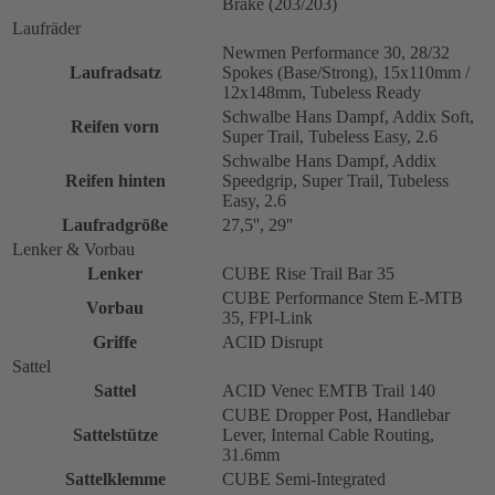
Brake (203/203)
Laufräder
Newmen Performance 30, 28/32
Laufradsatz
Spokes (Base/Strong), 15x110mm /
12x148mm, Tubeless Ready
Schwalbe Hans Dampf, Addix Soft,
Reifen vorn
Super Trail, Tubeless Easy, 2.6
Schwalbe Hans Dampf, Addix
Reifen hinten
Speedgrip, Super Trail, Tubeless
Easy, 2.6
Laufradgröße
27,5'', 29''
Lenker & Vorbau
Lenker
CUBE Rise Trail Bar 35
CUBE Performance Stem E-MTB
Vorbau
35, FPI-Link
Griffe
ACID Disrupt
Sattel
Sattel
ACID Venec EMTB Trail 140
CUBE Dropper Post, Handlebar
Sattelstütze
Lever, Internal Cable Routing,
31.6mm
Sattelklemme
CUBE Semi-Integrated