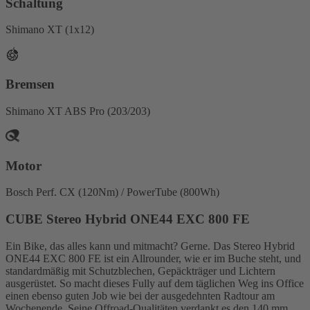
Schaltung
Shimano XT (1x12)
Bremsen
Shimano XT ABS Pro (203/203)
Motor
Bosch Perf. CX (120Nm) / PowerTube (800Wh)
CUBE Stereo Hybrid ONE44 EXC 800 FE
Ein Bike, das alles kann und mitmacht? Gerne. Das Stereo Hybrid
ONE44 EXC 800 FE ist ein Allrounder, wie er im Buche steht, und
standardmäßig mit Schutzblechen, Gepäckträger und Lichtern
ausgerüstet. So macht dieses Fully auf dem täglichen Weg ins Office
einen ebenso guten Job wie bei der ausgedehnten Radtour am
Wochenende. Seine Offroad-Qualitäten verdankt es den 140 mm