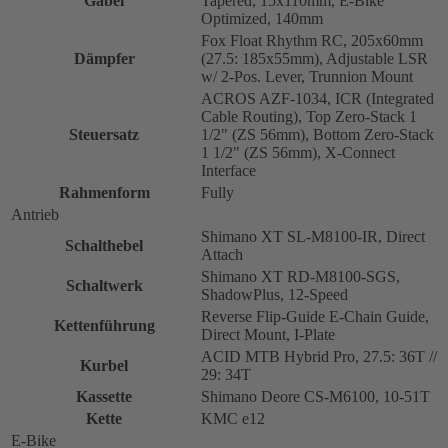
Gabel
Tapered, 15x110mm, E-Bike
Optimized, 140mm
Fox Float Rhythm RC, 205x60mm
Dämpfer
(27.5: 185x55mm), Adjustable LSR
w/ 2-Pos. Lever, Trunnion Mount
ACROS AZF-1034, ICR (Integrated
Cable Routing), Top Zero-Stack 1
Steuersatz
1/2" (ZS 56mm), Bottom Zero-Stack
1 1/2" (ZS 56mm), X-Connect
Interface
Rahmenform
Fully
Antrieb
Shimano XT SL-M8100-IR, Direct
Schalthebel
Attach
Shimano XT RD-M8100-SGS,
Schaltwerk
ShadowPlus, 12-Speed
Reverse Flip-Guide E-Chain Guide,
Kettenführung
Direct Mount, I-Plate
ACID MTB Hybrid Pro, 27.5: 36T //
Kurbel
29: 34T
Kassette
Shimano Deore CS-M6100, 10-51T
Kette
KMC e12
E-Bike