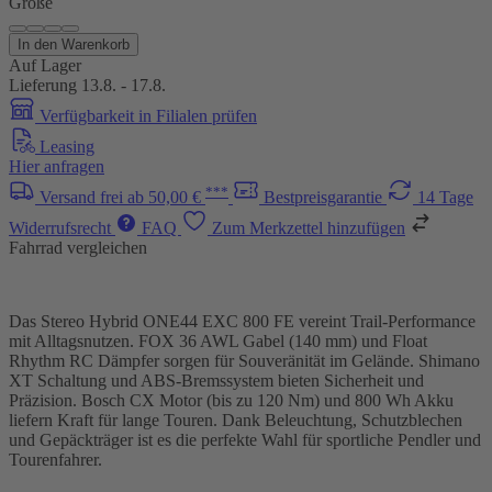
Größe
In den Warenkorb
Auf Lager
Lieferung 13.8. - 17.8.
Verfügbarkeit in Filialen prüfen
Leasing
Hier anfragen
***
Versand frei ab 50,00 €
Bestpreisgarantie
14 Tage
Widerrufsrecht
FAQ
Zum Merkzettel hinzufügen
Fahrrad vergleichen
Das Stereo Hybrid ONE44 EXC 800 FE vereint Trail-Performance
mit Alltagsnutzen. FOX 36 AWL Gabel (140 mm) und Float
Rhythm RC Dämpfer sorgen für Souveränität im Gelände. Shimano
XT Schaltung und ABS-Bremssystem bieten Sicherheit und
Präzision. Bosch CX Motor (bis zu 120 Nm) und 800 Wh Akku
liefern Kraft für lange Touren. Dank Beleuchtung, Schutzblechen
und Gepäckträger ist es die perfekte Wahl für sportliche Pendler und
Tourenfahrer.