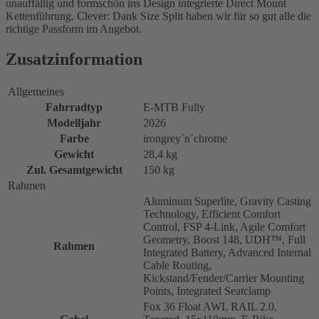
unauffällig und formschön ins Design integrierte Direct Mount
Kettenführung. Clever: Dank Size Split haben wir für so gut alle die
richtige Passform im Angebot.
Zusatzinformation
Allgemeines
Fahrradtyp
E-MTB Fully
Modelljahr
2026
Farbe
irongrey´n´chrome
Gewicht
28,4 kg
Zul. Gesamtgewicht
150 kg
Rahmen
Aluminum Superlite, Gravity Casting
Technology, Efficient Comfort
Control, FSP 4-Link, Agile Comfort
Geometry, Boost 148, UDH™, Full
Rahmen
Integrated Battery, Advanced Internal
Cable Routing,
Kickstand/Fender/Carrier Mounting
Points, Integrated Seatclamp
Fox 36 Float AWL RAIL 2.0,