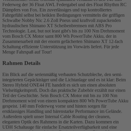
Federweg der 36 Float AWL Federgabel und des Float Rhythm RC
Dämpfers von Fox. Ein zuverlässiges und top kontrolliertes
Fahrgefühl selbst bei heiklen Bedingungen vermitteln die griffigen
Schwalbe Nobby Nic 2.6 Zoll Pneus und kraftvoll zupackenden
hydraulischen Shimano XT Scheibenbremsen mit ABS Pro
Technologie. Last, but not least gibt's bis zu 100 Nm Drehmoment
vom Bosch CX Motor samt 800 Wh PowerTube Akku, der in
Zusammenarbeit mit der enorm gefächerten Shimano XT 12-fach
Schaltung effiziente Unterstützung im Vorwärts liefert. Für jede
Menge Fahrspaß auf Tour!
Rahmen Details
Ein Blick auf die serienmäßig verbauten Schutzbleche, den semi-
integrierten Gepäckträger und die Lichtanlage und es ist klar: Beim
Stereo Hybrid ONE44 FE handelt es sich um einen absoluten
Vielseitigkeitsprofi. Doch das praktische Zubehör erzählt nur einen
Teil der Geschichte. Sein Bosch CX Motor mit bis zu 100 Nm
Drehmoment wird von einem kompakten 800 Wh PowerTube Akku
gespeist. 140 mm Federweg vorne und hinten sorgen für
erstklassiges Handling und bärenstarke Performance im Gelände.
Außerdem spielt unser Internal Cable Routing der cleanen,
eleganten Optik des Rahmens in die Karten. Dazu kommen ein
UDH Schaltauge für einfache Ersatzteilverfügbarkeit und eine