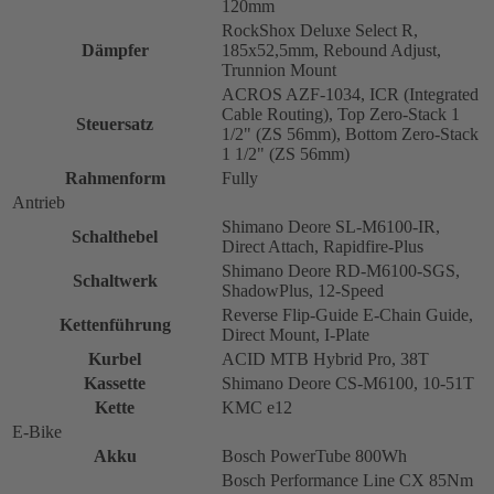
120mm
RockShox Deluxe Select R,
Dämpfer
185x52,5mm, Rebound Adjust,
Trunnion Mount
ACROS AZF-1034, ICR (Integrated
Cable Routing), Top Zero-Stack 1
Steuersatz
1/2" (ZS 56mm), Bottom Zero-Stack
1 1/2" (ZS 56mm)
Rahmenform
Fully
Antrieb
Shimano Deore SL-M6100-IR,
Schalthebel
Direct Attach, Rapidfire-Plus
Shimano Deore RD-M6100-SGS,
Schaltwerk
ShadowPlus, 12-Speed
Reverse Flip-Guide E-Chain Guide,
Kettenführung
Direct Mount, I-Plate
Kurbel
ACID MTB Hybrid Pro, 38T
Kassette
Shimano Deore CS-M6100, 10-51T
Kette
KMC e12
E-Bike
Akku
Bosch PowerTube 800Wh
Bosch Performance Line CX 85Nm