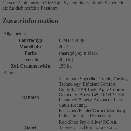
Clever: Dank unserem Size Split System findest du mit Sicherheit
die für dich perfekte Passform.
Zusatzinformation
Allgemeines
Fahrradtyp
E-MTB Fully
Modelljahr
2025
Farbe
smaragdgrey´n´black
Gewicht
26,5 kg
Zul. Gesamtgewicht
150 kg
Rahmen
Aluminum Superlite, Gravity Casting
Technology, Efficient Comfort
Control, FSP 4-Link, Agile Comfort
Geometry, Boost 148, UDH™, Full
Rahmen
Integrated Battery, Advanced Internal
Cable Routing,
Kickstand/Fender/Carrier Mounting
Points, Integrated Seatclamp
RockShox Psylo Silver RC Air,
Gabel
Tapered, 15x110mm, Lockout,