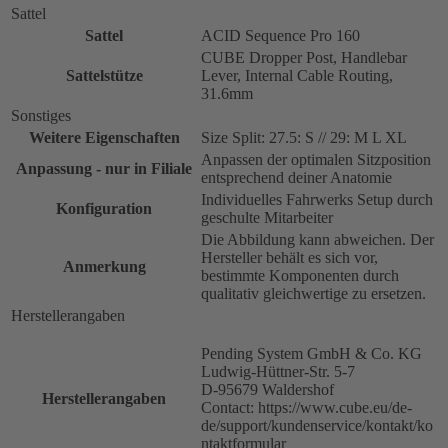
Sattel
Sattel
ACID Sequence Pro 160
CUBE Dropper Post, Handlebar
Sattelstütze
Lever, Internal Cable Routing,
31.6mm
Sonstiges
Weitere Eigenschaften
Size Split: 27.5: S // 29: M L XL
Anpassen der optimalen Sitzposition
Anpassung - nur in Filiale
entsprechend deiner Anatomie
Individuelles Fahrwerks Setup durch
Konfiguration
geschulte Mitarbeiter
Die Abbildung kann abweichen. Der
Hersteller behält es sich vor,
Anmerkung
bestimmte Komponenten durch
qualitativ gleichwertige zu ersetzen.
Herstellerangaben
Pending System GmbH & Co. KG
Ludwig-Hüttner-Str. 5-7
D-95679 Waldershof
Herstellerangaben
Contact: https://www.cube.eu/de-
de/support/kundenservice/kontakt/ko
ntaktformular