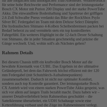
für alle möglichen und unmöglichen Trail-Abenteuer. Verantwortlich
für seine hohe Reichweite und Performance sind der leistungsstarke
Bosch CX Motor mit Purion 200 Display und der starke PowerTube
Akku. Die einwandfreie Bodenhaftung und Spurtreue der griffigen
2.6 Zoll Schwalbe Pneus verdankt das Bike der RockShox Psylo
Silver RC Federgabel im Team mit dem Deluxe Select Dämpfer.
Die hydraulischen Shimano 4-Kolben Scheibenbremsen packen bei
Bedarf beherzt zu und vermitteln stets ein top kontrolliertes
Fahrgefühl. Ein weiteres Highlight ist die 12-fach Deore Schaltung
von Shimano, die in jeder Situation geschmeidig und präzise die
Gänge wechselt. Und, wohin soll's als Nächstes gehen?
Rahmen Details
Bei diesem Chassis trifft ein kraftvoller Bosch Motor auf die
bewährte Kinematik von CUBE. Das Ergebnis ist der ultimative
Geländeprofi, bei dem das Fahrwerk höchst effizient mit der 120
mm Federgabel (mit Schutzblech-Aufnahmepunkten)
zusammenarbeitet. Dadurch ist nicht nur optimaler Komfort,
sondern auch top Kontrolle garantiert. Der leistungsstarke Bosch
CX Antrieb wird von einem starken PowerTube Akku gespeist, was
sich vor allem auf langen Trails bezahlt macht. Dazu haben wir –
unserer Detailverliebtheit beim Rahmenbau geschuldet – die
Sattelklemme überarbeitet, ein UDH Schaltauge sowie eine
Kettenführung verbaut und die Züge ins Rahmeninnere verlegt.