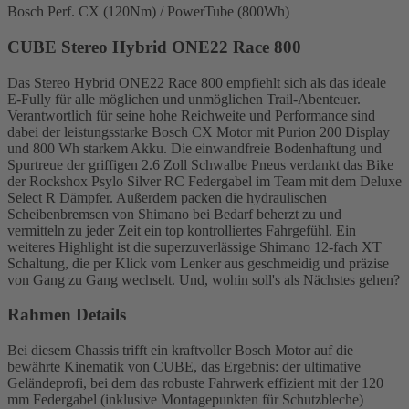
Bosch Perf. CX (120Nm) / PowerTube (800Wh)
CUBE Stereo Hybrid ONE22 Race 800
Das Stereo Hybrid ONE22 Race 800 empfiehlt sich als das ideale
E-Fully für alle möglichen und unmöglichen Trail-Abenteuer.
Verantwortlich für seine hohe Reichweite und Performance sind
dabei der leistungsstarke Bosch CX Motor mit Purion 200 Display
und 800 Wh starkem Akku. Die einwandfreie Bodenhaftung und
Spurtreue der griffigen 2.6 Zoll Schwalbe Pneus verdankt das Bike
der Rockshox Psylo Silver RC Federgabel im Team mit dem Deluxe
Select R Dämpfer. Außerdem packen die hydraulischen
Scheibenbremsen von Shimano bei Bedarf beherzt zu und
vermitteln zu jeder Zeit ein top kontrolliertes Fahrgefühl. Ein
weiteres Highlight ist die superzuverlässige Shimano 12-fach XT
Schaltung, die per Klick vom Lenker aus geschmeidig und präzise
von Gang zu Gang wechselt. Und, wohin soll's als Nächstes gehen?
Rahmen Details
Bei diesem Chassis trifft ein kraftvoller Bosch Motor auf die
bewährte Kinematik von CUBE, das Ergebnis: der ultimative
Geländeprofi, bei dem das robuste Fahrwerk effizient mit der 120
mm Federgabel (inklusive Montagepunkten für Schutzbleche)