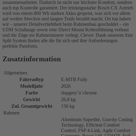
zusammenarbeitet. Dadurch ist nicht nur höchster Komfort, sondern
auch top Kontrolle garantiert. Der leistungsstarke Bosch CX Antrieb
wird von einem 800 Wh starken Akku gespeist, was sich vor allem
auf weiten Strecken und langen Trails bezahlt macht. On top haben
wir – unserer Detailverliebtheit beim Rahmenbau geschuldet – ein
UDH Schaltauge sowie eine Direct Mount Kettenführung verbaut
und die Züge ins Rahmeninnere verlegt. Clever: Dank unserem Size
Split System finden alle die für sich und ihre Anforderungen
perfekte Passform.
Zusatzinformation
Allgemeines
Fahrradtyp
E-MTB Fully
Modelljahr
2026
Farbe
slapgrey´n´chrome
Gewicht
26,8 kg
Zul. Gesamtgewicht
150 kg
Rahmen
Aluminum Superlite, Gravity Casting
Technology, Efficient Comfort
Control, FSP 4-Link, Agile Comfort
Geometry, Boost 148, UDH™, Full