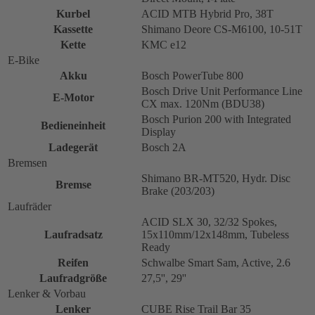
Kurbel
ACID MTB Hybrid Pro, 38T
Kassette
Shimano Deore CS-M6100, 10-51T
Kette
KMC e12
E-Bike
Akku
Bosch PowerTube 800
Bosch Drive Unit Performance Line
E-Motor
CX max. 120Nm (BDU38)
Bosch Purion 200 with Integrated
Bedieneinheit
Display
Ladegerät
Bosch 2A
Bremsen
Shimano BR-MT520, Hydr. Disc
Bremse
Brake (203/203)
Laufräder
ACID SLX 30, 32/32 Spokes,
Laufradsatz
15x110mm/12x148mm, Tubeless
Ready
Reifen
Schwalbe Smart Sam, Active, 2.6
Laufradgröße
27,5'', 29''
Lenker & Vorbau
Lenker
CUBE Rise Trail Bar 35