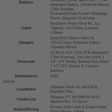
Rahmen
Integrated Battery, Advanced Internal
Cable Routing,
Kickstand/Fender/Carrier Mounting
Points, Integrated Seatclamp
RockShox Psylo Silver RC Air,
Gabel
Tapered, 15x110mm, Lockout,
120mm
RockShox Deluxe Select R,
Dämpfer
185x52.5mm, Rebound Adjust,
Trunnion Mount
ACROS AZF-1034, ICR (Integrated
Cable Routing), Top Zero-Stack 1
Steuersatz
1/2" (ZS 56mm), Bottom Zero-Stack
1 1/2" (ZS 56mm), X-Connect
Interface
Rahmenform
Fully
Antrieb
Shimano Deore SL-M6100-R,
Schalthebel
Rapidfire Plus
Shimano XT RD-M8100-SGS,
Schaltwerk
ShadowPlus, 12-Speed
Reverse Flip-Guide E-Chain Guide,
Kettenführung
Direct Mount, I-Plate