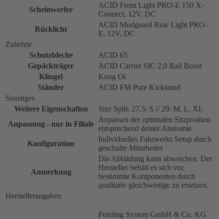
ACID Front Light PRO-E 150 X-
Scheinwerfer
Connect, 12V, DC
ACID Mudguard Rear Light PRO-
Rücklicht
E, 12V, DC
Zubehör
Schutzbleche
ACID 65
Gepäckträger
ACID Carrier SIC 2.0 Rail Boost
Klingel
Knog Oi
Ständer
ACID FM Pure Kickstand
Sonstiges
Weitere Eigenschaften
Size Split: 27.5: S // 29: M, L, XL
Anpassen der optimalen Sitzposition
Anpassung - nur in Filiale
entsprechend deiner Anatomie
Individuelles Fahrwerks Setup durch
Konfiguration
geschulte Mitarbeiter
Die Abbildung kann abweichen. Der
Hersteller behält es sich vor,
Anmerkung
bestimmte Komponenten durch
qualitativ gleichwertige zu ersetzen.
Herstellerangaben
Pending System GmbH & Co. KG