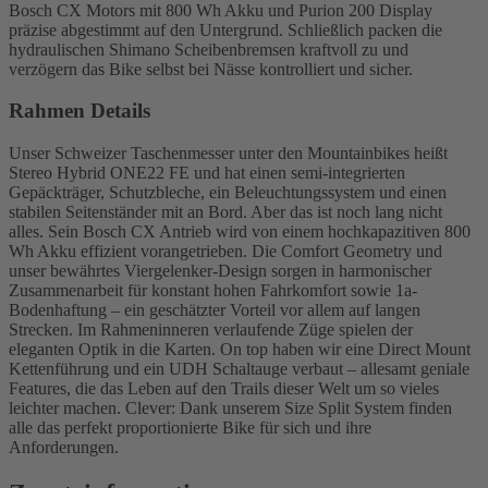
Bosch CX Motors mit 800 Wh Akku und Purion 200 Display
präzise abgestimmt auf den Untergrund. Schließlich packen die
hydraulischen Shimano Scheibenbremsen kraftvoll zu und
verzögern das Bike selbst bei Nässe kontrolliert und sicher.
Rahmen Details
Unser Schweizer Taschenmesser unter den Mountainbikes heißt
Stereo Hybrid ONE22 FE und hat einen semi-integrierten
Gepäckträger, Schutzbleche, ein Beleuchtungssystem und einen
stabilen Seitenständer mit an Bord. Aber das ist noch lang nicht
alles. Sein Bosch CX Antrieb wird von einem hochkapazitiven 800
Wh Akku effizient vorangetrieben. Die Comfort Geometry und
unser bewährtes Viergelenker-Design sorgen in harmonischer
Zusammenarbeit für konstant hohen Fahrkomfort sowie 1a-
Bodenhaftung – ein geschätzter Vorteil vor allem auf langen
Strecken. Im Rahmeninneren verlaufende Züge spielen der
eleganten Optik in die Karten. On top haben wir eine Direct Mount
Kettenführung und ein UDH Schaltauge verbaut – allesamt geniale
Features, die das Leben auf den Trails dieser Welt um so vieles
leichter machen. Clever: Dank unserem Size Split System finden
alle das perfekt proportionierte Bike für sich und ihre
Anforderungen.