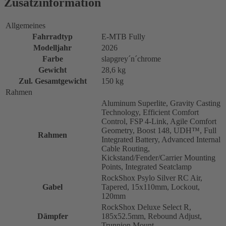
Zusatzinformation
Allgemeines
Fahrradtyp
E-MTB Fully
Modelljahr
2026
Farbe
slapgrey´n´chrome
Gewicht
28,6 kg
Zul. Gesamtgewicht
150 kg
Rahmen
Aluminum Superlite, Gravity Casting
Technology, Efficient Comfort
Control, FSP 4-Link, Agile Comfort
Geometry, Boost 148, UDH™, Full
Rahmen
Integrated Battery, Advanced Internal
Cable Routing,
Kickstand/Fender/Carrier Mounting
Points, Integrated Seatclamp
RockShox Psylo Silver RC Air,
Gabel
Tapered, 15x110mm, Lockout,
120mm
RockShox Deluxe Select R,
Dämpfer
185x52.5mm, Rebound Adjust,
Trunnion Mount