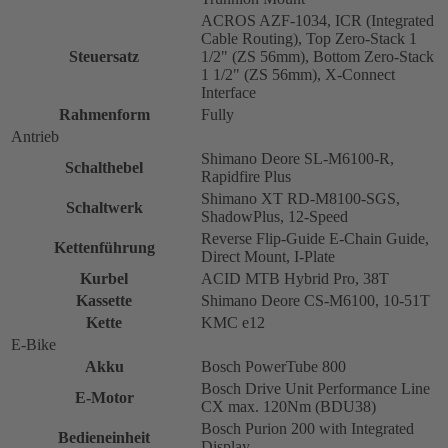
ACROS AZF-1034, ICR (Integrated
Cable Routing), Top Zero-Stack 1
Steuersatz
1/2" (ZS 56mm), Bottom Zero-Stack
1 1/2" (ZS 56mm), X-Connect
Interface
Rahmenform
Fully
Antrieb
Shimano Deore SL-M6100-R,
Schalthebel
Rapidfire Plus
Shimano XT RD-M8100-SGS,
Schaltwerk
ShadowPlus, 12-Speed
Reverse Flip-Guide E-Chain Guide,
Kettenführung
Direct Mount, I-Plate
Kurbel
ACID MTB Hybrid Pro, 38T
Kassette
Shimano Deore CS-M6100, 10-51T
Kette
KMC e12
E-Bike
Akku
Bosch PowerTube 800
Bosch Drive Unit Performance Line
E-Motor
CX max. 120Nm (BDU38)
Bosch Purion 200 with Integrated
Bedieneinheit
Display